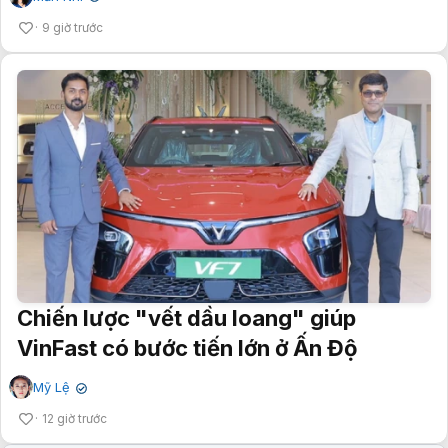
9 giờ trước
Chiến lược "vết dầu loang" giúp
VinFast có bước tiến lớn ở Ấn Độ
Mỹ Lệ
✔
12 giờ trước