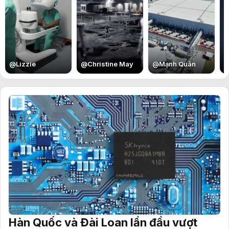
E
@
Lizzie
@
Christine May
@
Mạnh Quân
Hàn Quốc và Đài Loan lần đầu vượt