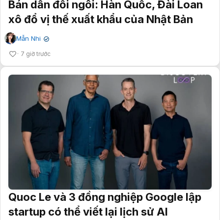
Bán dẫn đổi ngôi: Hàn Quốc, Đài Loan
xô đổ vị thế xuất khẩu của Nhật Bản
Mẫn Nhi
✔
7 giờ trước
Quoc Le và 3 đồng nghiệp Google lập
startup có thể viết lại lịch sử AI