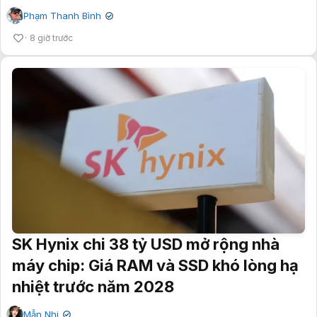
Phạm Thanh Bình
✔
8 giờ trước
SK Hynix chi 38 tỷ USD mở rộng nhà
máy chip: Giá RAM và SSD khó lòng hạ
nhiệt trước năm 2028
Mẫn Nhi
✔