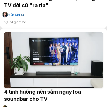
TV đời cũ "ra rìa"
Mẫn Nhi
✔
14 giờ trước
4 tình huống nên sắm ngay loa
soundbar cho TV