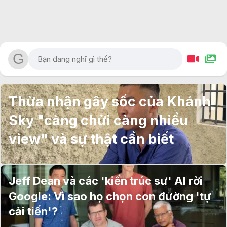
Thừa nhận gây sốc của Khánh
Sky "càng chửi càng nhiều
view" và sự thật cần biết
Jeff Dean và các 'kiến trúc sư' AI rời
Google: Vì sao họ chọn con đường 'tự
cải tiến'?