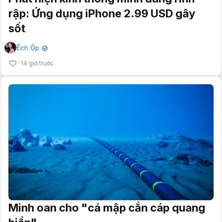
rập: Ứng dụng iPhone 2.99 USD gây
sốt
Ếch Ộp
✔
14 giờ trước
Minh oan cho "cá mập cắn cáp quang