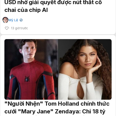
USD nhờ giải quyết được nút thắt cổ
chai của chip AI
Mỹ Lệ
✔
13 giờ trước
"Người Nhện" Tom Holland chính thức
cưới "Mary Jane" Zendaya: Chi 18 tỷ