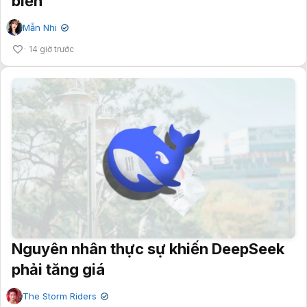
biển"
Mẫn Nhi
✔
14 giờ trước
Nguyên nhân thực sự khiến DeepSeek
phải tăng giá
The Storm Riders
✔