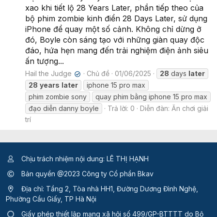
xao khi tiết lộ 28 Years Later, phần tiếp theo của
bộ phim zombie kinh điển 28 Days Later, sử dụng
iPhone để quay một số cảnh. Không chỉ dừng ở
đó, Boyle còn sáng tạo với những giàn quay độc
đáo, hứa hẹn mang đến trải nghiệm điện ảnh siêu
ấn tượng...
Hail the Judge
Chủ đề
01/06/2025
28
days
later
✔
28
years
later
iphone 15 pro max
phim zombie sony
quay phim bằng iphone 15 pro max
đạo diễn danny boyle
Trả lời: 0
Diễn đàn:
Ăn chơi giải
trí
Chịu trách nhiệm nội dung: LÊ THỊ HẠNH
Bản quyền @2023 Công ty Cổ phần Bkav
Địa chỉ: Tầng 2, Tòa nhà HH1, Đường Dương Đình Nghệ,
Phường Cầu Giấy, TP Hà Nội
Giấy phép thiết lập mạng xã hội số 499/GP-BTTTT
do Bộ