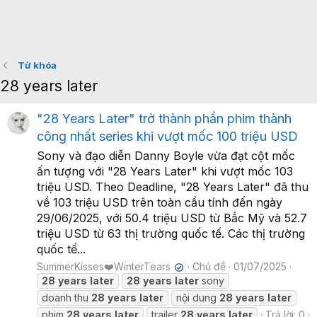
Từ khóa
28 years later
"28 Years Later" trở thành phần phim thành
công nhất series khi vượt mốc 100 triệu USD
Sony và đạo diễn Danny Boyle vừa đạt cột mốc
ấn tượng với "28 Years Later" khi vượt mốc 103
triệu USD. Theo Deadline, "28 Years Later" đã thu
về 103 triệu USD trên toàn cầu tính đến ngày
29/06/2025, với 50.4 triệu USD từ Bắc Mỹ và 52.7
triệu USD từ 63 thị trường quốc tế. Các thị trường
quốc tế...
SummerKisses❤️WinterTears
Chủ đề
01/07/2025
✔
28
years
later
28
years
later
sony
doanh thu
28
years
later
nội dung
28
years
later
phim
28
years
later
trailer
28
years
later
Trả lời: 0