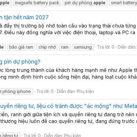
pple
magsafe battery pack
pin dự phòng
apple
smart batter
n tận hết năm 2027
ã đẩy thị trường bộ nhớ toàn cầu vào trạng thái chưa từn
. Điều này đồng nghĩa với việc điện thoại, laptop và PC ra
le
bão giá ram
chip nhớ
ram
samsung
Trả lời: 0
Diễn đàn
ờng pin dự phòng?
ợc lòng trung thành của khách hàng mạnh mẽ như Apple t
ông minh định hình cuộc sống hiện đại, hàng loạt cuộc k
ự phòng iphone
Trả lời: 0
Diễn đàn:
Phụ kiện
 quyền riêng tư, liệu có tránh được "ác mộng" như Met
iển, ranh giới giữa tiện ích và quyền riêng tư đang trở nên
 thương hiệu luôn đề cao quyền riêng tư, đang đứng trước 
 riêng tư
Trả lời: 0
Diễn đàn:
Phụ kiện