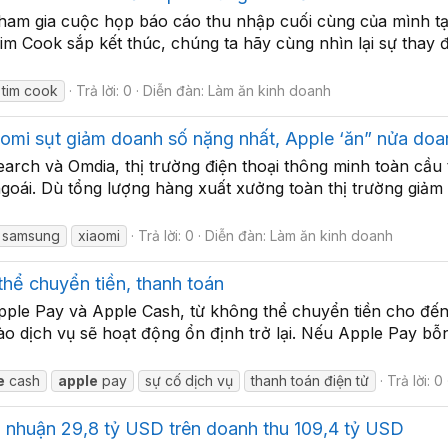
ham gia cuộc họp báo cáo thu nhập cuối cùng của mình tạ
Tim Cook sắp kết thúc, chúng ta hãy cùng nhìn lại sự thay 
tim cook
Trả lời: 0
Diễn đàn:
Làm ăn kinh doanh
omi sụt giảm doanh số nặng nhất, Apple ‘ăn” nửa doa
earch và Omdia, thị trường điện thoại thông minh toàn cầu
goái. Dù tổng lượng hàng xuất xưởng toàn thị trường giảm
samsung
xiaomi
Trả lời: 0
Diễn đàn:
Làm ăn kinh doanh
thể chuyển tiền, thanh toán
pple Pay và Apple Cash, từ không thể chuyển tiền cho đến
o dịch vụ sẽ hoạt động ổn định trở lại. Nếu Apple Pay bỗn
e
cash
apple
pay
sự cố dịch vụ
thanh toán điện tử
Trả lời: 0
 nhuận 29,8 tỷ USD trên doanh thu 109,4 tỷ USD