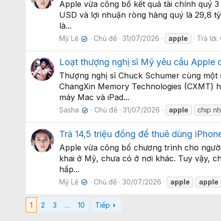
Apple vừa công bố kết quả tài chính quý 3
USD và lợi nhuận ròng hàng quý là 29,8 t
là...
Mỹ Lệ
Chủ đề
31/07/2026
apple
Trả lời:
✔
Loạt thượng nghị sĩ Mỹ yêu cầu Apple
Thượng nghị sĩ Chuck Schumer cùng một s
ChangXin Memory Technologies (CXMT) hoặ
máy Mac và iPad...
Sasha
Chủ đề
31/07/2026
apple
chip n
✔
Trả 14,5 triệu đồng để thuê dùng iPhon
Apple vừa công bố chương trình cho người 
khai ở Mỹ, chưa có ở nơi khác. Tuy vậy, c
hấp...
Mỹ Lệ
Chủ đề
30/07/2026
apple
apple
✔
1
2
3
…
10
Tiếp