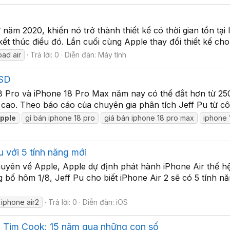
ừ năm 2020, khiến nó trở thành thiết kế có thời gian tồn t
kết thúc điều đó. Lần cuối cùng Apple thay đổi thiết kế cho 
pad air
Trả lời: 0
Diễn đàn:
Máy tính
USD
8 Pro và iPhone 18 Pro Max năm nay có thể đắt hơn từ 2
g cao. Theo báo cáo của chuyên gia phân tích Jeff Pu từ côn
pple
gí bán iphone 18 pro
giá bán iphone 18 pro max
iphone 
u với 5 tính năng mới
uyên về Apple, Apple dự định phát hành iPhone Air thế hệ
 bố hôm 1/8, Jeff Pu cho biết iPhone Air 2 sẽ có 5 tính n
iphone air2
Trả lời: 0
Diễn đàn:
iOS
ời Tim Cook: 15 năm qua những con số