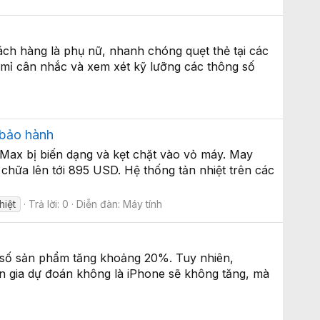
ách hàng là phụ nữ, nhanh chóng quẹt thẻ tại các
 mỉ cân nhắc và xem xét kỹ lưỡng các thông số
 bảo hành
Max bị biến dạng và kẹt chặt vào vỏ máy. May
hữa lên tới 895 USD. Hệ thống tản nhiệt trên các
hiệt
Trả lời: 0
Diễn đàn:
Máy tính
 số sản phẩm tăng khoảng 20%. Tuy nhiên,
ên gia dự đoán không là iPhone sẽ không tăng, mà