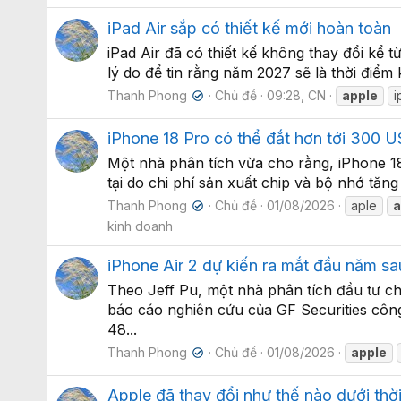
iPad Air sắp có thiết kế mới hoàn toàn
iPad Air đã có thiết kế không thay đổi kể t
lý do để tin rằng năm 2027 sẽ là thời điểm 
Thanh Phong
Chủ đề
09:28, CN
apple
i
✔
iPhone 18 Pro có thể đắt hơn tới 300 
Một nhà phân tích vừa cho rằng, iPhone 1
tại do chi phí sản xuất chip và bộ nhớ tăn
Thanh Phong
Chủ đề
01/08/2026
aple
a
✔
kinh doanh
iPhone Air 2 dự kiến ra mắt đầu năm sa
Theo Jeff Pu, một nhà phân tích đầu tư ch
báo cáo nghiên cứu của GF Securities công
48...
Thanh Phong
Chủ đề
01/08/2026
apple
✔
Apple đã thay đổi như thế nào dưới th