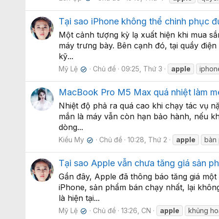
Tại sao iPhone không thể chinh phục 
Một cảnh tượng kỳ lạ xuất hiện khi mua sắ
máy trưng bày. Bên cạnh đó, tại quầy điện
kỹ...
Mỹ Lệ
Chủ đề
09:25, Thứ 3
apple
iphon
✔
MacBook Pro M5 Max quá nhiệt làm méo
Nhiệt độ phả ra quá cao khi chạy tác vụ 
mắn là máy vẫn còn hạn bảo hành, nếu khô
dòng...
Kiều My
Chủ đề
10:28, Thứ 2
apple
bàn
✔
Tại sao Apple vẫn chưa tăng giá sản ph
Gần đây, Apple đã thông báo tăng giá mộ
iPhone, sản phẩm bán chạy nhất, lại không
là hiện tại...
Mỹ Lệ
Chủ đề
13:26, CN
apple
khủng ho
✔