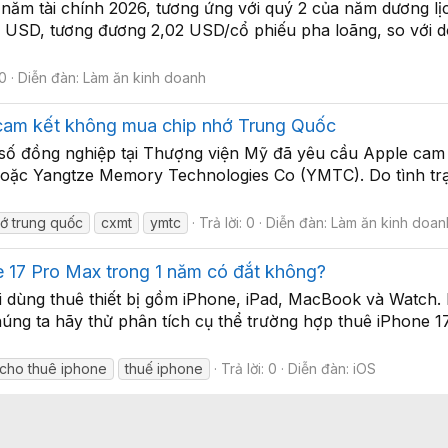
 năm tài chính 2026, tương ứng với quý 2 của năm dương lị
ỷ USD, tương đương 2,02 USD/cổ phiếu pha loãng, so với 
 0
Diễn đàn:
Làm ăn kinh doanh
 cam kết không mua chip nhớ Trung Quốc
ố đồng nghiệp tại Thượng viện Mỹ đã yêu cầu Apple cam 
c Yangtze Memory Technologies Co (YMTC). Do tình trạng 
hớ trung quốc
cxmt
ymtc
Trả lời: 0
Diễn đàn:
Làm ăn kinh doan
e 17 Pro Max trong 1 năm có đắt không?
dùng thuê thiết bị gồm iPhone, iPad, MacBook và Watch. Hi
húng ta hãy thử phân tích cụ thể trường hợp thuê iPhone 17
cho thuê iphone
thuế iphone
Trả lời: 0
Diễn đàn:
iOS