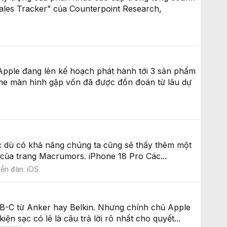
ales Tracker” của Counterpoint Research,
Apple đang lên kế hoạch phát hành tới 3 sản phẩm
one màn hình gập vốn đã được đồn đoán từ lâu dự
mặc dù có khả năng chúng ta cũng sẽ thấy thêm một
p của trang Macrumors. iPhone 18 Pro Các...
iễn đàn:
iOS
SB-C từ Anker hay Belkin. Nhưng chính chủ Apple
iện sạc có lẽ là câu trả lời rõ nhất cho quyết...