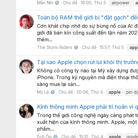
Mẫn Nhi
Chủ đề
16:00, Thứ 5
airpower
a
✔
Toàn bộ RAM thế giới bị "đặt gạch" đế
Cơn khát chip nhớ do sự bùng nổ của AI đ
giới đã bán kín công suất đến tận năm 2027
thêm...
The Storm Riders
Chủ đề
15:57, Thứ 5
app
✔
Tại sao Apple chọn rút lui khỏi thị trư
Không có công ty nào tại Mỹ xây dựng đư
iPhone. Trong kỷ nguyên mà điện thoại th
sàng mua lại sản...
Mỹ Lệ
Chủ đề
20:08, Thứ 4
apple
pin d
✔
Kính thông minh Apple phải trì hoãn vì
Trong thế giới công nghệ ngày càng phát tr
xuất hiện của kính thông minh. Apple, một
phẩm...
Ếch Ộp
Chủ đề
15:10, Thứ 4
apple
quyền
✔