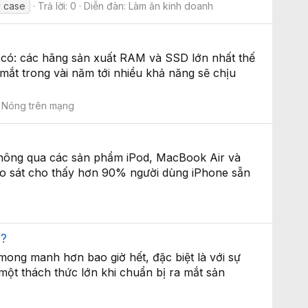
y case
Trả lời: 0
Diễn đàn:
Làm ăn kinh doanh
g có: các hãng sản xuất RAM và SSD lớn nhất thế
 mắt trong vài năm tới nhiều khả năng sẽ chịu
:
Nóng trên mạng
hông qua các sản phẩm iPod, MacBook Air và
hảo sát cho thấy hơn 90% người dùng iPhone sẵn
a?
 mong manh hơn bao giờ hết, đặc biệt là với sự
một thách thức lớn khi chuẩn bị ra mắt sản