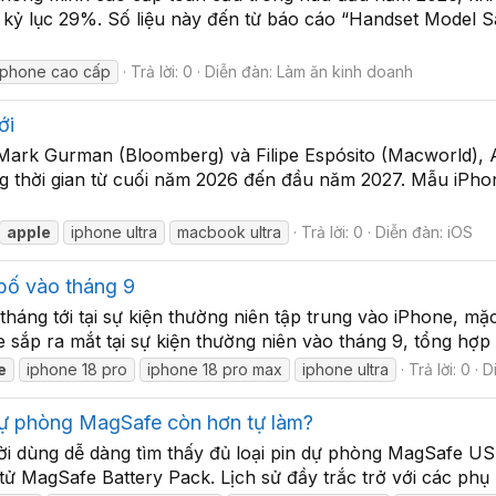
 kỷ lục 29%. Số liệu này đến từ báo cáo “Handset Model S
tphone cao cấp
Trả lời: 0
Diễn đàn:
Làm ăn kinh doanh
ới
Mark Gurman (Bloomberg) và Filipe Espósito (Macworld), 
g thời gian từ cuối năm 2026 đến đầu năm 2027. Mẫu iPh
apple
iphone ultra
macbook ultra
Trả lời: 0
Diễn đàn:
iOS
bố vào tháng 9
o tháng tới tại sự kiện thường niên tập trung vào iPhone, 
le sắp ra mắt tại sự kiện thường niên vào tháng 9, tổng hợ
e
iphone 18 pro
iphone 18 pro max
iphone ultra
Trả lời: 0
D
dự phòng MagSafe còn hơn tự làm?
ời dùng dễ dàng tìm thấy đủ loại pin dự phòng MagSafe U
 tử MagSafe Battery Pack. Lịch sử đầy trắc trở với các phụ k