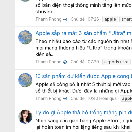
số bán điện thoại thông minh tăng lên mức
chuyên...
Thanh Phong
Chủ đề
07:26
apple
smar
✔
Apple sắp ra mắt 3 sản phẩm "Ultra" m
Theo nhiều báo cáo từ các nguồn tin như 
mới mang thương hiệu "Ultra" trong khoản
kiến sẽ...
Thanh Phong
Chủ đề
07:20
airpods ultra
✔
10 sản phẩm dự kiến được Apple công 
Apple sẽ công bố ít nhất 5 thiết bị mới và
số thiết bị khác. Dưới đây là những gì App
Thanh Phong
Chủ đề
10:40 Hôm qua
appl
✔
Lý do gì Apple thà bỏ trống mảng pin 
Nhìn sang các gian hàng Apple Store, ngư
lại hoàn toàn im hơi lặng tiếng sau khi khai