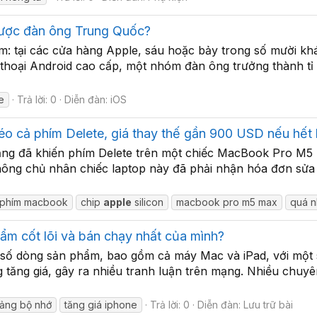
được đàn ông Trung Quốc?
m: tại các cửa hàng Apple, sáu hoặc bảy trong số mười kh
 thoại Android cao cấp, một nhóm đàn ông trưởng thành tỉ
e
Trả lời: 0
Diễn đàn:
iOS
 cả phím Delete, giá thay thế gần 900 USD nếu hết
nặng đã khiến phím Delete trên một chiếc MacBook Pro M5 
ng chủ nhân chiếc laptop này đã phải nhận hóa đơn sửa c
 phím macbook
chip
apple
silicon
macbook pro m5 max
quá n
ẩm cốt lõi và bán chạy nhất của mình?
t số dòng sản phẩm, bao gồm cả máy Mac và iPad, với một
 tăng giá, gây ra nhiều tranh luận trên mạng. Nhiều chuy
ảng bộ nhớ
tăng giá iphone
Trả lời: 0
Diễn đàn:
Lưu trữ bài