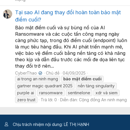
Tại sao AI đang thay đổi hoàn toàn bảo mật
điểm cuối?
Bảo mật điểm cuối và sự bùng nổ của AI
Ransomware và các cuộc tấn công mạng ngày
càng phức tạp, trong đó điểm cuối (endpoint) luôn
là mục tiêu hàng đầu. Khi AI phát triển mạnh mẽ,
việc bảo vệ điểm cuối bằng nền tảng có khả năng
theo kịp và dẫn đầu trước các mối đe dọa liên tục
thay đổi trở nên...
CyberThao
Chủ đề
04/09/2025
✔
ai trong an ninh mạng
bảo
mật
điểm
cuối
gartner magic quadrant 2025
nền tảng singularity
purple ai
ransomware
sentinelone
xdr và siem
zero trust
Trả lời: 0
Diễn đàn:
Cộng đồng An ninh mạng
Chịu trách nhiệm nội dung: LÊ THỊ HẠNH