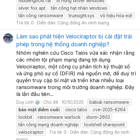
hiddengh0st rat
lỗ hổng driver windows
silver fox apt
tấn công hạt nhân windows
tấn công ransomware
truesight.sys
vô hiệu hóa edr
Trả lời: 0
Diễn đàn:
Cộng đồng An ninh mạng
Làm sao phát hiện Velociraptor bị cài đặt trái
phép trong hệ thống doanh nghiệp?
Nhóm nghiên cứu Cisco Talos vừa xác nhận rằng
các nhóm tội phạm mạng đang lợi dụng
Velociraptor, một công cụ phân tích kỹ thuật số
và ứng phó sự cố (DFIR) mã nguồn mở, để duy trì
quyền truy cập bí mật và triển khai nhiều loại
ransomware trong môi trường doanh nghiệp. Đây
là lần đầu tiên...
Duy Linh
Chủ đề
10/10/2025
babuk ransomware
✔
bảo
mật
điểm
cuối
cisco talos
cve-2025-6264
lockbit
ransomware warlock
storm-2603
tấn công mạng doanh nghiệp
toolshell sharepoint
velociraptor
Trả lời: 0
Diễn đàn:
Cộng đồng An ninh
mạng