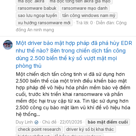
mã độc .akira
mã độc tống tiền akira giả mạo
ransomware babuk
ransomware mạo danh
sao lưu ngoại tuyến
tấn công windows nam mỹ
xu hướng ransomware mới
Trả lời: 0
Diễn đàn:
Cộng
đồng An ninh mạng
Một driver bảo mật hợp pháp đã phá hủy EDR
như thế nào? Bên trong chiến dịch tấn công
dùng 2.500 biến thể ký số vượt mặt mọi
phòng thủ
Một chiến dịch tấn công tinh vi đã sử dụng hơn
2.500 biến thể của một trình điều khiển bảo mật
hợp pháp để vô hiệu hóa phần mềm bảo vệ điểm
cuối, trước khi triển khai ransomware và phần
mềm độc hại truy cập từ xa. Tin tặc sử dụng hơn
2.500 công cụ bảo mật làm vũ khí để vô hiệu hóa
hệ thống...
Duy Linh
Chủ đề
22/01/2026
bảo
mật
điểm
cuối
✔
check point research
driver ký số bị khai thác