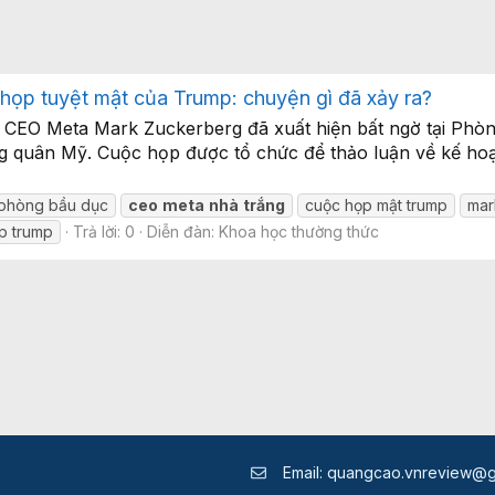
họp tuyệt mật của Trump: chuyện gì đã xảy ra?
t, CEO Meta Mark Zuckerberg đã xuất hiện bất ngờ tại Ph
g quân Mỹ. Cuộc họp được tổ chức để thảo luận về kế hoạ
 phòng bầu dục
ceo
meta
nhà
trắng
cuộc họp mật trump
mar
p trump
Trả lời: 0
Diễn đàn:
Khoa học thường thức
Email:
quangcao.vnreview@g