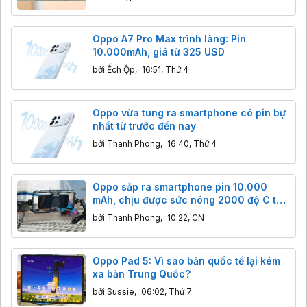
Oppo A7 Pro Max trình làng: Pin
10.000mAh, giá từ 325 USD
bởi
Ếch Ộp
,
16:51, Thứ 4
Oppo vừa tung ra smartphone có pin bự
nhất từ trước đến nay
bởi
Thanh Phong
,
16:40, Thứ 4
Oppo sắp ra smartphone pin 10.000
mAh, chịu được sức nóng 2000 độ C từ
lửa đuôi tên lửa
bởi
Thanh Phong
,
10:22, CN
Oppo Pad 5: Vì sao bản quốc tế lại kém
xa bản Trung Quốc?
bởi
Sussie
,
06:02, Thứ 7