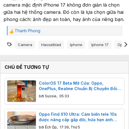
camera mặc định iPhone 17 không đơn giản là chọn
giữa hai hệ thống camera. Đó còn là lựa chọn giữa hai
phong cách: ảnh đẹp an toàn, hay ảnh của riêng bạn.
Thanh Phong
C
ả
Từ khóa
m
Camera
Hasselblad
Iphone
Iphone 17
Oppo
x
ú
c
:
CHỦ ĐỀ TƯƠNG TỰ
ColorOS 17 Beta Mở Cửa: Oppo,
OnePlus, Realme Chuẩn Bị Chuyển Đổi
Nền Tảng
bởi
Sussie
,
05:33
Oppo Find X10 Ultra: Cảm biến tele 10x
được nâng cấp gấp đôi, hứa hẹn ảnh
đêm đột phá
bởi
Ếch Ộp
,
17:39, Thứ 5