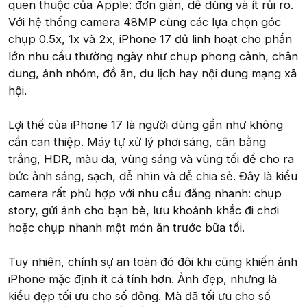
quen thuộc của Apple: đơn giản, dễ dùng và ít rủi ro.
Với hệ thống camera 48MP cùng các lựa chọn góc
chụp 0.5x, 1x và 2x, iPhone 17 đủ linh hoạt cho phần
lớn nhu cầu thường ngày như chụp phong cảnh, chân
dung, ảnh nhóm, đồ ăn, du lịch hay nội dung mạng xã
hội.
Lợi thế của iPhone 17 là người dùng gần như không
cần can thiệp. Máy tự xử lý phơi sáng, cân bằng
trắng, HDR, màu da, vùng sáng và vùng tối để cho ra
bức ảnh sáng, sạch, dễ nhìn và dễ chia sẻ. Đây là kiểu
camera rất phù hợp với nhu cầu đăng nhanh: chụp
story, gửi ảnh cho bạn bè, lưu khoảnh khắc đi chơi
hoặc chụp nhanh một món ăn trước bữa tối.
Tuy nhiên, chính sự an toàn đó đôi khi cũng khiến ảnh
iPhone mặc định ít cá tính hơn. Ảnh đẹp, nhưng là
kiểu đẹp tối ưu cho số đông. Mà đã tối ưu cho số