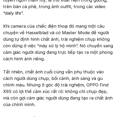
tuyên ngôn thẩm mỹ, là thứ xuất hiện trong gương,
trên bàn cà phê, trong ảnh outfit, trong các video
“daily life”.
Khi camera của chiếc điện thoại đó mang một câu
chuyện về Hasselblad và có Master Mode để người
dùng tự định hình chất ảnh, trải nghiệm chụp không
còn dừng ở việc “máy xử lý hộ mình”. Nó chuyển sang
cảm giác người dùng đang trực tiếp tạo ra một phong
cách hình ảnh riêng.
Tất nhiên, chất ảnh cuối cùng vẫn phụ thuộc vào
cách người dùng chụp, bối cảnh, ánh sáng và gu
chỉnh màu. Nhưng ở góc độ trải nghiệm, OPPO Find
X9S có lợi thế cảm xúc rất rõ: không chỉ chụp đẹp,
mà còn gợi cảm giác người dùng đang tạo ra chất ảnh
của chính mình.