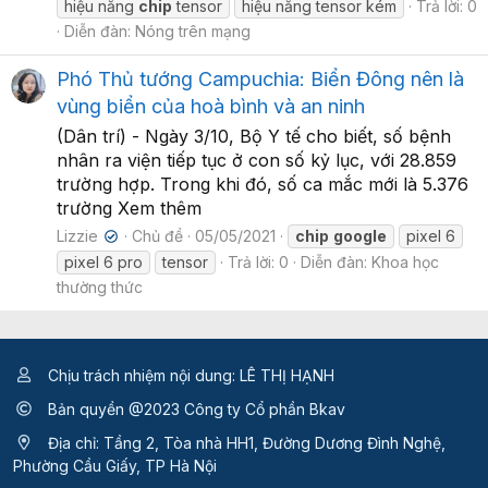
hiệu năng
chip
tensor
hiệu năng tensor kém
Trả lời: 0
Diễn đàn:
Nóng trên mạng
Phó Thủ tướng Campuchia: Biển Đông nên là
vùng biển của hoà bình và an ninh
(Dân trí) - Ngày 3/10, Bộ Y tế cho biết, số bệnh
nhân ra viện tiếp tục ở con số kỷ lục, với 28.859
trường hợp. Trong khi đó, số ca mắc mới là 5.376
trường Xem thêm
Lizzie
Chủ đề
05/05/2021
chip
google
pixel 6
✔
pixel 6 pro
tensor
Trả lời: 0
Diễn đàn:
Khoa học
thường thức
Chịu trách nhiệm nội dung: LÊ THỊ HẠNH
Bản quyền @2023 Công ty Cổ phần Bkav
Địa chỉ: Tầng 2, Tòa nhà HH1, Đường Dương Đình Nghệ,
Phường Cầu Giấy, TP Hà Nội