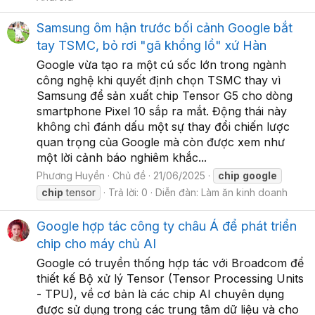
Samsung ôm hận trước bối cảnh Google bắt
tay TSMC, bỏ rơi "gã khổng lồ" xứ Hàn
Google vừa tạo ra một cú sốc lớn trong ngành
công nghệ khi quyết định chọn TSMC thay vì
Samsung để sản xuất chip Tensor G5 cho dòng
smartphone Pixel 10 sắp ra mắt. Động thái này
không chỉ đánh dấu một sự thay đổi chiến lược
quan trọng của Google mà còn được xem như
một lời cảnh báo nghiêm khắc...
Phương Huyền
Chủ đề
21/06/2025
chip
google
chip
tensor
Trả lời: 0
Diễn đàn:
Làm ăn kinh doanh
Google hợp tác công ty châu Á để phát triển
chip cho máy chủ AI
Google có truyền thống hợp tác với Broadcom để
thiết kế Bộ xử lý Tensor (Tensor Processing Units
- TPU), về cơ bản là các chip AI chuyên dụng
được sử dụng trong các trung tâm dữ liệu và cho