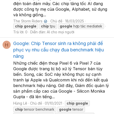
điện toán đám mây. Các chip tăng tốc AI đang
được công ty mẹ của Google, Alphabet, sử dụng
và không giống...
The Storm Riders
Chủ đề
18/03/2025
✔
chip
google
chip
tpu
google
hợp tác mediatek
Trả lời: 0
Diễn đàn:
AI cho mọi người
Google: Chip Tensor sinh ra không phải để
H
phục vụ nhu cầu chạy đua benchmark hiệu
năng
Những chiếc điện thoại Pixel 6 và Pixel 7 của
Google được trang bị bộ xử lý Tensor bán tùy
biến. Song, các SoC này không thực sự cạnh
tranh lại Apple và Qualcomm khi nói đến kết quả
benchmark hiệu năng. Giờ đây, Giám đốc quản lý
sản phẩm cấp cao của Google - Silicon Monika
Gupta - đã lên tiếng...
Hùng Lê
Chủ đề
01/10/2021
chip
google
chip
tensor benchmark
google
tensor