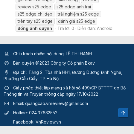
review s25 edge
s25 edge anh trai
s25 edge chị đẹp
trải nghiệm s25 edge
trên tay s25 edge
đánh giá s25 edge
đồng
ánh
quỳnh
Trả lời: 0
Diễn đàn:
Android
Chịu trách nhiệm nội dung: LÊ THỊ HẠNH
Bản quyền @2023 Công ty Cổ phần Bkav
Địa chỉ: Tầng 2, Tòa nhà HH1, Đường Dương Đình Nghệ,
Phường Cầu Giấy, TP Hà Nội
Giấy phép thiết lập mạng xã hội số 499/GP-BTTTT
do Bộ
Thông tin và Truyền thông cấp ngày 17/10/2022
Email:
quangcao.vnreview@gmail.com
Top
Hotline:
024.37632552
Facebook:
VnReview.vn
Quy định và điều khoản sử dụng