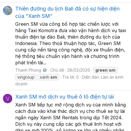
Thiên đường du lịch Bali đã có sự hiện diện
của “Xanh SM”
Green SM vừa công bố hợp tác chiến lược với
hãng Taxi Komotra đưa vào vận hành dịch vụ taxi
thuần điện tại đảo Bali, thiên đường du lịch của
Indonesia. Theo thoả thuận hợp tác, Green SM
cung cấp nền tảng công nghệ, đội xe thuần điện,
hệ thống tiêu chuẩn vận hành và chương trình
phát triển tài...
Thanh Phong
Chủ đề
28/02/2026
green
sm
✔
vingroup
xanh
sm
Trả lời: 0
Diễn đàn:
Làm ăn kinh
doanh
Xanh SM mở dịch vụ thuê ô tô điện tự lái
V
Xanh SM tiếp tục mở rộng dịch vụ của mình bằng
cách đưa vào khai thác dịch vụ cho thuê xe tự lái
ngắn ngày Xanh SM Rentals trong dịp Tết 2024.
Dịch vụ này cung cấp các gói thuê linh hoạt với
dàn xe mới 100%, số lượng xe lớn và nhiều phân