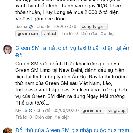
xanh tại nhiều tỉnh, thành vào ngày 10/6. Theo
thỏa thuận, Huy Long sẽ mua 2.000 ô tô điện
VinFast gồm các dòng...
Sasha
Chủ đề
10/06/2026
công ty gsm
✔
green
sm
vinfast
Trả lời: 0
Diễn đàn:
Xe điện
Green SM ra mắt dịch vụ taxi thuần điện tại Ấn
Độ
Green SM vừa chính thức khai trương dịch vụ
Green SM Limo tại New Delhi, đánh dấu sự hiện
diện tại thị trường tỷ dân Ấn Độ. Đây là thị trường
thứ năm của Green SM sau Việt Nam, Lào,
Indonesia và Philippines. Sự kiện khai trương dịch
vụ của Green SM diễn ra đúng Ngày Môi trường
Thế giới (5/6)...
Mỹ Lệ
Chủ đề
05/06/2026
green
sm
vingroup
✔
Trả lời: 0
Diễn đàn:
Xe điện
Đối thủ của Green SM gia nhập cuộc đua trạm