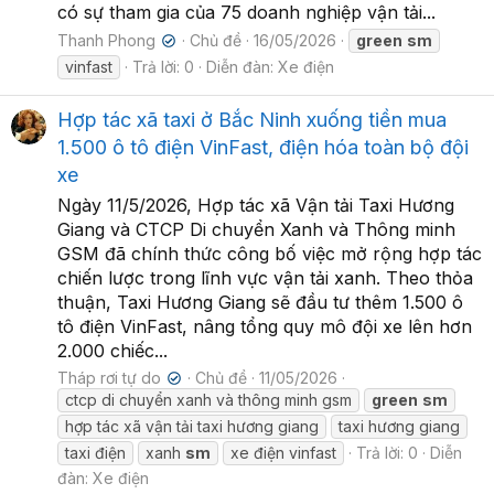
có sự tham gia của 75 doanh nghiệp vận tải...
Thanh Phong
Chủ đề
16/05/2026
green
sm
✔
vinfast
Trả lời: 0
Diễn đàn:
Xe điện
Hợp tác xã taxi ở Bắc Ninh xuống tiền mua
1.500 ô tô điện VinFast, điện hóa toàn bộ đội
xe
Ngày 11/5/2026, Hợp tác xã Vận tải Taxi Hương
Giang và CTCP Di chuyển Xanh và Thông minh
GSM đã chính thức công bố việc mở rộng hợp tác
chiến lược trong lĩnh vực vận tải xanh. Theo thỏa
thuận, Taxi Hương Giang sẽ đầu tư thêm 1.500 ô
tô điện VinFast, nâng tổng quy mô đội xe lên hơn
2.000 chiếc...
Tháp rơi tự do
Chủ đề
11/05/2026
✔
ctcp di chuyển xanh và thông minh gsm
green
sm
hợp tác xã vận tải taxi hương giang
taxi hương giang
taxi điện
xanh
sm
xe điện vinfast
Trả lời: 0
Diễn
đàn:
Xe điện