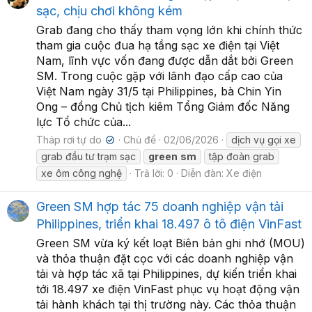
sạc, chịu chơi không kém
Grab đang cho thấy tham vọng lớn khi chính thức
tham gia cuộc đua hạ tầng sạc xe điện tại Việt
Nam, lĩnh vực vốn đang được dẫn dắt bởi Green
SM. Trong cuộc gặp với lãnh đạo cấp cao của
Việt Nam ngày 31/5 tại Philippines, bà Chin Yin
Ong – đồng Chủ tịch kiêm Tổng Giám đốc Năng
lực Tổ chức của...
Tháp rơi tự do
Chủ đề
02/06/2026
dịch vụ gọi xe
✔
grab đầu tư trạm sạc
green
sm
tập đoàn grab
xe ôm công nghệ
Trả lời: 0
Diễn đàn:
Xe điện
Green SM hợp tác 75 doanh nghiệp vận tải
Philippines, triển khai 18.497 ô tô điện VinFast
Green SM vừa ký kết loạt Biên bản ghi nhớ (MOU)
và thỏa thuận đặt cọc với các doanh nghiệp vận
tải và hợp tác xã tại Philippines, dự kiến triển khai
tới 18.497 xe điện VinFast phục vụ hoạt động vận
tải hành khách tại thị trường này. Các thỏa thuận