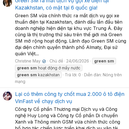
Green SM ra mắt dịch vụ gọi xe điện tại
Kazakhstan, có mặt tại 6 quốc gia!
Green SM vừa chính thức ra mắt dịch vụ gọi xe
thuần điện tại Kazakhstan, đánh dấu lần đầu tiên
doanh nghiệp hiện diện tại khu vực Trung Á. Đây
cũng là thị trường thứ sáu trên thế giới mà Green
SM mở rộng hoạt động. Lãnh đạo Green SM cùng
đại diện chính quyền thành phố Almaty, Đại sứ
quán Việt...
Christine May
Chủ đề
24/06/2026
green
sm
✔
green
sm
hoạt động ở mấy nước
green
sm
kazakhstan
Trả lời: 0
Diễn đàn:
Nóng trên
mạng
Lại có thêm công ty chốt mua 2.000 ô tô điện
VinFast về chạy dịch vụ
Công ty Cổ phần Thương mại Dịch vụ và Công
nghệ Huy Long và Công ty Cổ phần Di chuyển
Xanh và Thông minh GSM vừa chính thức công
bố hợp tác chiến lược triển khai dịch vụ vận tải