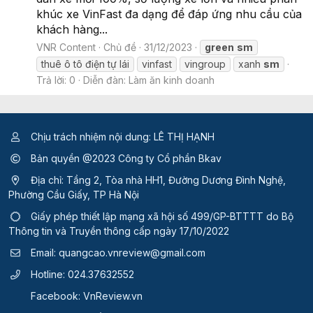
khúc xe VinFast đa dạng để đáp ứng nhu cầu của
khách hàng...
VNR Content
Chủ đề
31/12/2023
green
sm
thuê ô tô điện tự lái
vinfast
vingroup
xanh
sm
Trả lời: 0
Diễn đàn:
Làm ăn kinh doanh
Chịu trách nhiệm nội dung: LÊ THỊ HẠNH
Bản quyền @2023 Công ty Cổ phần Bkav
Địa chỉ: Tầng 2, Tòa nhà HH1, Đường Dương Đình Nghệ,
Phường Cầu Giấy, TP Hà Nội
Giấy phép thiết lập mạng xã hội số 499/GP-BTTTT
do Bộ
Thông tin và Truyền thông cấp ngày 17/10/2022
Email:
quangcao.vnreview@gmail.com
Hotline:
024.37632552
Facebook:
VnReview.vn