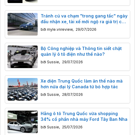
Tránh cú va chạm "trong gang tấc" ngày
đầu nhận xe, tài xế mới ngộ ra giá trị của
công nghệ
bởi
myle.vnreview
,
29/07/2026
Bộ Công nghiệp và Thông tin siết chặt
quản lý ô tô điện như thế nào?
bởi
Sussie
,
29/07/2026
Xe điện Trung Quốc làm ăn thế nào mà
hơn nửa đại lý Canada từ bỏ hợp tác
bởi
Sussie
,
28/07/2026
Hãng ô tô Trung Quốc vừa shopping
34% cổ phần nhà máy Ford Tây Ban Nha
bởi
Sussie
,
25/07/2026