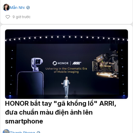
Mẫn Nhi
✔
9 giờ trước
HONOR bắt tay "gã khổng lồ" ARRI,
đưa chuẩn màu điện ảnh lên
smartphone
Thanh Phong