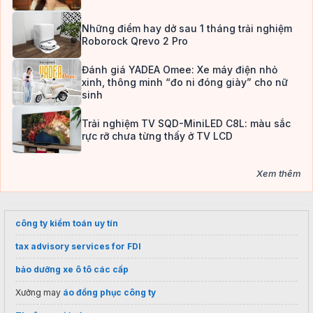
Những điểm hay dở sau 1 tháng trải nghiệm
Roborock Qrevo 2 Pro
Đánh giá YADEA Omee: Xe máy điện nhỏ
xinh, thông minh “đo ni đóng giày” cho nữ
sinh
Trải nghiệm TV SQD-MiniLED C8L: màu sắc
rực rỡ chưa từng thấy ở TV LCD
Xem thêm
công ty kiểm toán uy tín
tax advisory services for FDI
bảo dưỡng xe ô tô các cấp
Xưởng may
áo đồng phục công ty