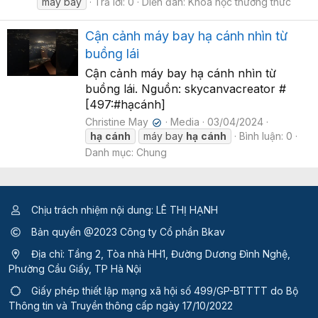
máy bay
Trả lời: 0
Diễn đàn:
Khoa học thường thức
Cận cảnh máy bay hạ cánh nhìn từ
buồng lái
Cận cảnh máy bay hạ cánh nhìn từ
buồng lái. Nguồn: skycanvacreator #
[497:#hạcánh]
Christine May
Media
03/04/2024
✔
hạ
cánh
máy bay
hạ
cánh
Bình luận: 0
Danh mục: Chung
Chịu trách nhiệm nội dung: LÊ THỊ HẠNH
Bản quyền @2023 Công ty Cổ phần Bkav
Địa chỉ: Tầng 2, Tòa nhà HH1, Đường Dương Đình Nghệ,
Phường Cầu Giấy, TP Hà Nội
Giấy phép thiết lập mạng xã hội số 499/GP-BTTTT
do Bộ
Thông tin và Truyền thông cấp ngày 17/10/2022