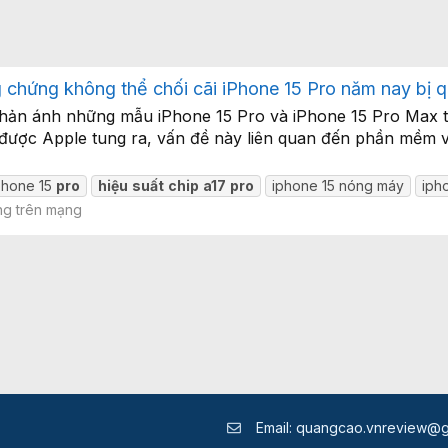
 chứng không thể chối cãi iPhone 15 Pro năm nay bị q
phản ánh những mẫu iPhone 15 Pro và iPhone 15 Pro Max 
được Apple tung ra, vấn đề này liên quan đến phần mềm 
phone 15
pro
hiệu
suất
chip
a17
pro
iphone 15 nóng máy
iph
g trên mạng
Email:
quangcao.vnreview@g