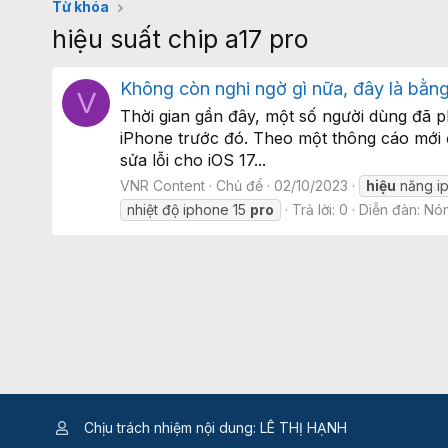
Từ khóa
hiệu suất chip a17 pro
Không còn nghi ngờ gì nữa, đây là bằng
V
Thời gian gần đây, một số người dùng đã 
iPhone trước đó. Theo một thông cáo mới 
sửa lỗi cho iOS 17...
VNR Content
Chủ đề
02/10/2023
hiệu
năng i
nhiệt độ iphone 15
pro
Trả lời: 0
Diễn đàn:
Nón
Chịu trách nhiệm nội dung: LÊ THỊ HẠNH