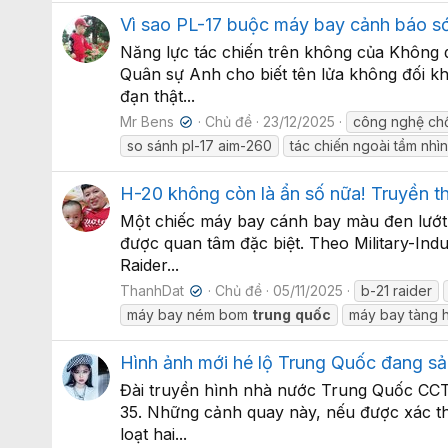
Vì sao PL-17 buộc máy bay cảnh báo sớ
Năng lực tác chiến trên không của Không 
Quân sự Anh cho biết tên lửa không đối kh
đạn thật...
Mr Bens
Chủ đề
23/12/2025
công nghệ chố
✔
so sánh pl-17 aim-260
tác chiến ngoài tầm nhìn
H-20 không còn là ẩn số nữa! Truyền t
Một chiếc máy bay cánh bay màu đen lướt 
được quan tâm đặc biệt. Theo Military-Indu
Raider...
ThanhDat
Chủ đề
05/11/2025
b-21 raider
✔
máy bay ném bom
trung
quốc
máy bay tàng h
Hình ảnh mới hé lộ Trung Quốc đang sản
Đài truyền hình nhà nước Trung Quốc CCTV
35. Những cảnh quay này, nếu được xác thự
loạt hai...