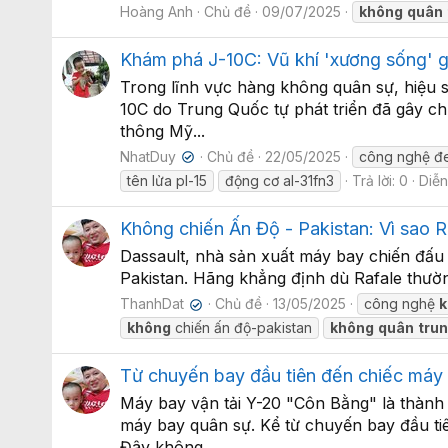
Hoàng Anh
Chủ đề
09/07/2025
không
quân
Khám phá J-10C: Vũ khí 'xương sống' gi
Trong lĩnh vực hàng không quân sự, hiệu 
10C do Trung Quốc tự phát triển đã gây c
thông Mỹ...
NhatDuy
Chủ đề
22/05/2025
công nghệ đ
✔
tên lửa pl-15
động cơ al-31fn3
Trả lời: 0
Diễn
Không chiến Ấn Độ - Pakistan: Vì sao R
Dassault, nhà sản xuất máy bay chiến đấu 
Pakistan. Hãng khẳng định dù Rafale thường 
ThanhDat
Chủ đề
13/05/2025
công nghệ
✔
không
chiến ấn độ-pakistan
không
quân
tru
Từ chuyến bay đầu tiên đến chiếc máy 
Máy bay vận tải Y-20 "Côn Bằng" là thành
máy bay quân sự. Kể từ chuyến bay đầu ti
Đây không...