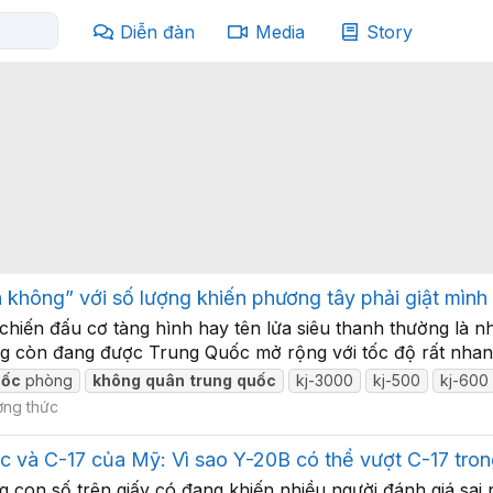
Diễn đàn
Media
Story
 không” với số lượng khiến phương tây phải giật mình
hiến đấu cơ tàng hình hay tên lửa siêu thanh thường là nh
ống còn đang được Trung Quốc mở rộng với tốc độ rất nhan
uốc
phòng
không
quân
trung
quốc
kj-3000
kj-500
kj-600
ờng thức
và C-17 của Mỹ: Vì sao Y-20B có thể vượt C-17 trong 
g con số trên giấy có đang khiến nhiều người đánh giá sa