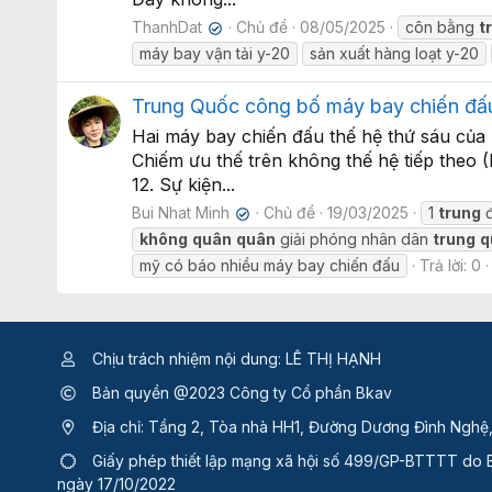
ThanhDat
Chủ đề
08/05/2025
côn bằng
t
✔
máy bay vận tải y-20
sản xuất hàng loạt y-20
Trung Quốc công bố máy bay chiến đấu 
Hai máy bay chiến đấu thế hệ thứ sáu củ
Chiếm ưu thế trên không thế hệ tiếp theo
12. Sự kiện...
Bui Nhat Minh
Chủ đề
19/03/2025
1
trung
✔
không
quân
quân
giải phóng nhân dân
trung
q
mỹ có báo nhiều máy bay chiến đấu
Trả lời: 0
Chịu trách nhiệm nội dung: LÊ THỊ HẠNH
Bản quyền @2023 Công ty Cổ phần Bkav
Địa chỉ: Tầng 2, Tòa nhà HH1, Đường Dương Đình Nghệ
Giấy phép thiết lập mạng xã hội số 499/GP-BTTTT
do B
ngày 17/10/2022