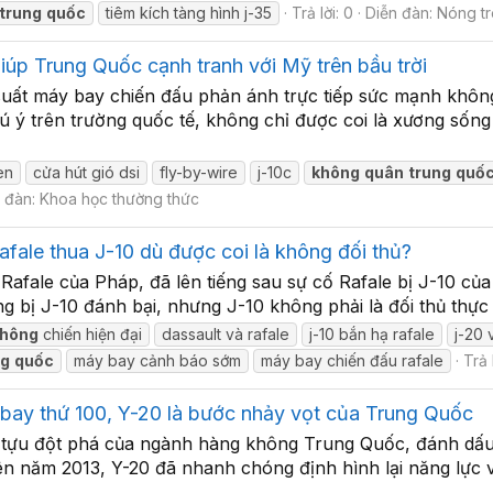
trung
quốc
tiêm kích tàng hình j-35
Trả lời: 0
Diễn đàn:
Nóng t
úp Trung Quốc cạnh tranh với Mỹ trên bầu trời
suất máy bay chiến đấu phản ánh trực tiếp sức mạnh khôn
hú ý trên trường quốc tế, không chỉ được coi là xương s
en
cửa hút gió dsi
fly-by-wire
j-10c
không
quân
trung
quố
 đàn:
Khoa học thường thức
afale thua J-10 dù được coi là không đối thủ?
Rafale của Pháp, đã lên tiếng sau sự cố Rafale bị J-10 củ
bị J-10 đánh bại, nhưng J-10 không phải là đối thủ thực sự.
không
chiến hiện đại
dassault và rafale
j-10 bắn hạ rafale
j-20 
ng
quốc
máy bay cảnh báo sớm
máy bay chiến đấu rafale
Trả l
bay thứ 100, Y-20 là bước nhảy vọt của Trung Quốc
 tựu đột phá của ngành hàng không Trung Quốc, đánh dấu 
ên năm 2013, Y-20 đã nhanh chóng định hình lại năng lực 