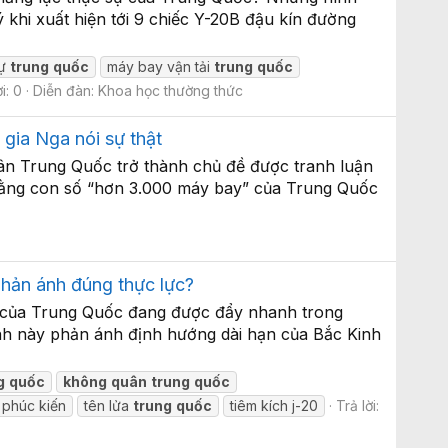
khi xuất hiện tới 9 chiếc Y-20B đậu kín đường
ự
trung
quốc
máy bay vận tải
trung
quốc
i: 0
Diễn đàn:
Khoa học thường thức
gia Nga nói sự thật
n Trung Quốc trở thành chủ đề được tranh luận
ề rằng con số “hơn 3.000 máy bay” của Trung Quốc
phản ánh đúng thực lực?
i của Trung Quốc đang được đẩy nhanh trong
nh này phản ánh định hướng dài hạn của Bắc Kinh
g
quốc
không
quân
trung
quốc
 phúc kiến
tên lửa
trung
quốc
tiêm kích j-20
Trả lời: