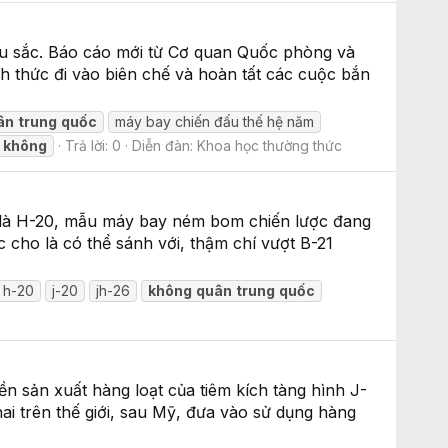
âu sắc. Báo cáo mới từ Cơ quan Quốc phòng và
h thức đi vào biên chế và hoàn tất các cuộc bắn
ân
trung
quốc
máy bay chiến đấu thế hệ năm
n
không
Trả lời: 0
Diễn đàn:
Khoa học thường thức
ó là H-20, mẫu máy bay ném bom chiến lược đang
c cho là có thể sánh với, thậm chí vượt B-21
h-20
j-20
jh-26
không
quân
trung
quốc
 sản xuất hàng loạt của tiêm kích tàng hình J-
i trên thế giới, sau Mỹ, đưa vào sử dụng hàng