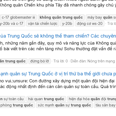
h Không quân Chiến khu phía Tây đã nhanh chóng gây chú ý 
c-17 globemaster iii
không
quân
trung
quốc
máy bay
quân
s
y-20b và c-17
vận tải chiến lược
y-20b
động cơ ws-20
Trả lờ
của Trung Quốc sẽ không thể tham chiến? Các chuyên 
, những năm gần đây, quy mô và năng lực của Không quâ
 số bài viết trên các nền tảng như Sohu thường đặt vấn đ
ân
trung
quốc
đừng bỏ lỡ
Trả lời: 0
Diễn đàn:
Nóng trên mạng
nh quân sự Trung Quốc ở vị trí thứ ba thế giới chưa 
ho vui.:unsure: Con đường xây dựng một quân đội hiện đạ
ác động nhất định đến cán cân quân sự toàn cầu. Quá trì
ân
sự toàn cầu
hải quan
trung
quốc
hiện đại hóa
quân
đội
trun
phòng
trung
quốc
sức mạnh
quân
sự
trung
quốc
tàu sân bay