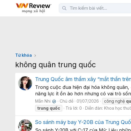
Từ khóa
không quân trung quốc
Trung Quốc âm thầm xây “mắt thần trên
Trong cuộc đua hiện đại hóa không quân, c
năng lực ít ồn ào hơn nhưng có vai trò s
Mẫn Nhi
Chủ đề
01/07/2026
công nghệ
q
✔
trung
quốc
Trả lời: 0
Diễn đàn:
Khoa học thư
So sánh máy bay Y-20B của Trung Quốc 
So sánh Y-20B với C-17 của Mỹ: Liệu nhữn