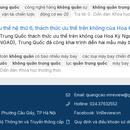
rung
quốc
công nghệ hàng
không
quân
sự
không
quân
trung
vận tải chiến lược
động cơ ws-20
Trả lời: 0
Diễn đàn:
Khoa học
thế hệ thứ 6, thách thức ưu thế trên không của Hoa 
a Trung Quốc thách thức ưu thế trên không của Hoa Kỳ Ng
 (NGAD), Trung Quốc đã công khai trình diễn hai mẫu máy 
đoàn
không
quân
có bảo nhiều máy bay
các loại máy bay chiến đ
uốc
không
quân
trung
quốc
lục
quân
trung
quốc
máy bay j
Diễn đàn:
Khoa học thường thức
Email:
quangcao.vnreview@g
Hotline:
024.37632552
, Phường Cầu Giấy, TP Hà Nội
Facebook:
VnReview.vn
ộ Thông tin và Truyền thông cấp
Quy định và điều khoản sử 