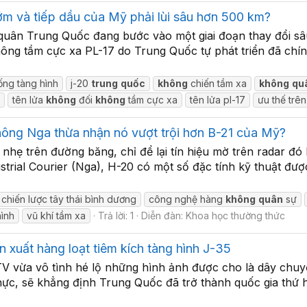
m và tiếp dầu của Mỹ phải lùi sâu hơn 500 km?
quân Trung Quốc đang bước vào một giai đoạn thay đổi s
ông tầm cực xa PL-17 do Trung Quốc tự phát triển đã chín
ng tàng hình
j-20
trung
quốc
không
chiến tầm xa
không
qu
tên lửa
không
đối
không
tầm cực xa
tên lửa pl-17
ưu thế trê
hông Nga thừa nhận nó vượt trội hơn B-21 của Mỹ?
nhẹ trên đường băng, chỉ để lại tín hiệu mờ trên radar đ
strial Courier (Nga), H-20 có một số đặc tính kỹ thuật đượ
chiến lược tây thái bình dương
công nghệ hàng
không
quân
sự
ình
vũ khí tầm xa
Trả lời: 1
Diễn đàn:
Khoa học thường thức
 xuất hàng loạt tiêm kích tàng hình J-35
 vừa vô tình hé lộ những hình ảnh được cho là dây chuyền
c, sẽ khẳng định Trung Quốc đã trở thành quốc gia thứ ha