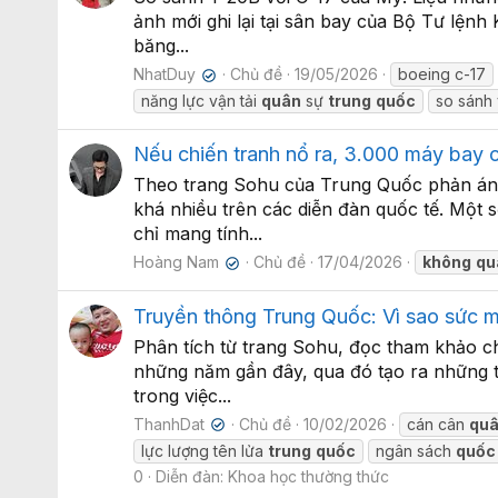
ảnh mới ghi lại tại sân bay của Bộ Tư lện
băng...
NhatDuy
Chủ đề
19/05/2026
boeing c-17
✔
năng lực vận tải
quân
sự
trung
quốc
so sánh 
Nếu chiến tranh nổ ra, 3.000 máy bay 
Theo trang Sohu của Trung Quốc phản ánh
khá nhiều trên các diễn đàn quốc tế. Một
chỉ mang tính...
Hoàng Nam
Chủ đề
17/04/2026
không
qu
✔
Truyền thông Trung Quốc: Vì sao sức mạ
Phân tích từ trang Sohu, đọc tham khảo c
những năm gần đây, qua đó tạo ra những t
trong việc...
ThanhDat
Chủ đề
10/02/2026
cán cân
qu
✔
lực lượng tên lửa
trung
quốc
ngân sách
quốc
0
Diễn đàn:
Khoa học thường thức