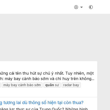
ững cái tên thu hút sự chú ý nhất. Tuy nhiên, một
h: máy bay cảnh báo sớm và chỉ huy trên không...
máy bay cảnh báo sớm
quân
sư
radar bay
tương lai dù thông số hiện tại còn thua?
i năng lực thực sự của Trung Quốc? Những hình