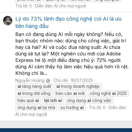
Trả lời: 0
Diễn đàn:
AI cho mọi người
Lý do 73% lãnh đạo công nghệ coi AI là ưu
tiên hàng đầu
Bạn có đang dùng AI mỗi ngày không? Nếu có,
bạn thuộc nhóm nào: dùng cho công việc, giải trí
hay cả hai? AI và cuộc đua năng suất: Ai chưa
dùng sẽ tụt lại? Một nghiên cứu mới của Adobe
Express hé lộ một điều đáng chú ý: 72% người
dùng AI cảm thấy họ làm việc hiệu quả hơn rõ rệt.
Không chỉ là...
Nguyễn Hoàng
Chủ đề
18/07/2025
✔
ai
tăng năng suất
ai
trong doanh nghiệp
ai
trong đời sống
báo cáo
ai
mới
công nghệ
ai
2025
hiệu quả
ai
lợi
ích
ai
ứng dụng
ai
công việc
ứng dụng
ai
tại nhà
xu hướng
ai
Trả lời: 0
Diễn đàn:
AI cho mọi người