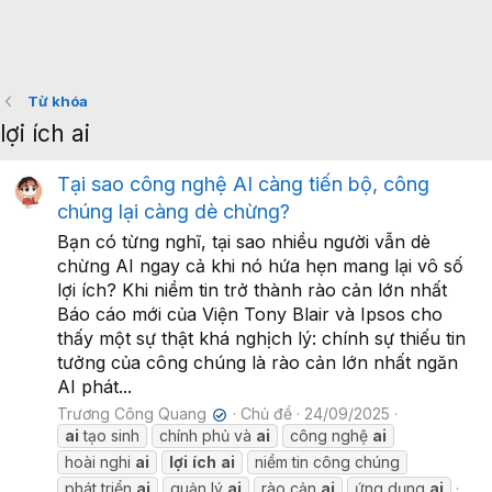
Từ khóa
lợi ích ai
Tại sao công nghệ AI càng tiến bộ, công
chúng lại càng dè chừng?
Bạn có từng nghĩ, tại sao nhiều người vẫn dè
chừng AI ngay cả khi nó hứa hẹn mang lại vô số
lợi ích? Khi niềm tin trở thành rào cản lớn nhất
Báo cáo mới của Viện Tony Blair và Ipsos cho
thấy một sự thật khá nghịch lý: chính sự thiếu tin
tưởng của công chúng là rào cản lớn nhất ngăn
AI phát...
Trương Công Quang
Chủ đề
24/09/2025
✔
ai
tạo sinh
chính phủ và
ai
công nghệ
ai
hoài nghi
ai
lợi
ích
ai
niềm tin công chúng
phát triển
ai
quản lý
ai
rào cản
ai
ứng dụng
ai