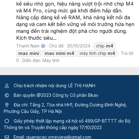
kế siêu nhỏ gọn, hiệu năng vượt trội nhờ chip M4
và M4 Pro, cùng mức giá khởi điểm hấp dẫn.
Nâng cấp đáng kể về RAM, khả năng kết nối đa
dạng và cam kết bền vững về môi trường hứa hẹn
mang đến trải nghiệm đột phá cho người dùng.
Kích thước siêu...
Thanh Nam
Chủ đề
30/10/2024
chip
m4
✔
mac
mini
mac
mini
m4
máy tính chip
m4
Trả lời:
0
Diễn đàn:
Máy tính
Chịu trách nhiệm nội dung: LÊ THỊ HẠNH
Bản quyền @2023 Công ty Cổ phần Bkav
Địa chỉ: Tầng 2, Tòa nhà HH1, Đường Dương Đình Nghệ,
Phường Cầu Giấy, TP Hà Nội
Giấy phép thiết lập mạng xã hội số 499/GP-BTTTT
do Bộ
Thông tin và Truyền thông cấp ngày 17/10/2022
Email:
quangcao.vnreview@gmail.com