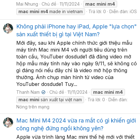
Mai Nhung
Chủ đề
11/11/2024
mac
mini
m4
mac
mini
m4
made in vietnam
Trả lời: 0
Diễn đàn:
iOS
Không phải iPhone hay iPad, Apple "lựa chọn"
sản xuất thiết bị gì tại Việt Nam?
Mới đây, sau khi Apple chính thức giới thiệu mẫu
máy tính Mac mini M4 với người tiêu dùng trên
toàn cầu, YouTuber dosdude1 đã đăng video mở
hộp mẫu máy tính này vào ngày 9/11, sẽ không có
gì đáng nói nếu đây chỉ là video mở hộp thông
thường. Ảnh chụp màn hình từ video của
YouTuber dosdude1 Tuy...
Thanh Nam
Chủ đề
11/11/2024
mac
mini
m4
✔
mac
mini
sản xuất tại việt nam
Trả lời: 0
Diễn đàn:
Nóng trên mạng
Mac Mini M4 2024 vừa ra mắt có gì khiến giới
công nghệ đứng ngồi không yên?
Apple vừa trình làng Mac mini thế hệ mới với thiết