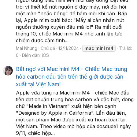
Người dùng Mac mini M4 mới đây đồng loạt kêu
trời vì thiết kế nút nguồn ở đáy máy, nơi đòi hỏi
một màn "nhấc bổng" để bấm mỗi khi cần. Đáp
lại, Apple mỉm cười bảo: "Mấy ai cần nhấn nút
nguồn thường xuyên đâu mà lo!" Ra mắt cuối
tháng 10, chiếc Mac mini M4 nhỏ xinh lập tức
chiếm được cảm tình...
Mai Nhung
Chủ đề
12/11/2024
mac
mini
m4
Trả lời:
0
Diễn đàn:
iOS
Bất ngờ với Mac mini M4 - Chiếc Mac trung
hòa carbon đầu tiên trên thế giới được sản
xuất tại Việt Nam!
Apple vừa tung ra Mac mini M4 - chiếc Mac đầu
tiên đạt chuẩn trung hòa carbon và đặc biệt, dòng
chữ "Made in Vietnam" xuất hiện bên cạnh
"Designed by Apple in California". Lần đầu tiên,
một sản phẩm Mac được xuất xứ hoàn toàn tại
Việt Nam. Theo video mở hộp của dosdude1 ngày
9/11, chiếc hộp...