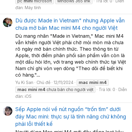
pc
mini
microsoft
windows 365 link
Trả lời: 0
Diễn
đàn:
Máy tính
Dù được Made in Vietnam" nhưng Apple vẫn
chưa mở bán Mac mini M4 cho người Việt
Dù mang nhãn "Made in Vietnam," Mac mini M4
vẫn khiến người Việt phải chờ mỏi mòn mà chưa
rõ ngày mở bán chính thức. Theo thông tin từ
Apple, thời điểm phân phối sản phẩm vẫn còn là
một dấu hỏi lớn, với trang web chính thức tại Việt
Nam chỉ ghi vỏn vẹn dòng "Theo dõi để biết khi
có hàng."...
Yu Ki San
Chủ đề
12/11/2024
mac
mini
m4
mac
mini
m4
chưa bán cho người việt
Trả lời: 0
Diễn
đàn:
iOS
Sếp Apple nói về nút nguồn “trốn tìm” dưới
đáy Mac mini: thực sự là tính năng chứ không
phải lỗi thiết kế