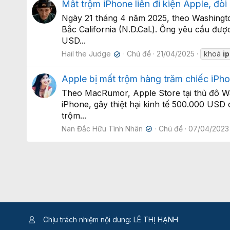
Mất trộm iPhone liền đi kiện Apple, đòi
Ngày 21 tháng 4 năm 2025, theo Washingto
Bắc California (N.D.Cal.). Ông yêu cầu được
USD...
Hail the Judge
Chủ đề
21/04/2025
khoá
i
✔
Apple bị mất trộm hàng trăm chiếc iPhon
Theo MacRumor, Apple Store tại thủ đô Wa
iPhone, gây thiệt hại kinh tế 500.000 USD
trộm...
Nan Đắc Hữu Tình Nhân
Chủ đề
07/04/2023
✔
Chịu trách nhiệm nội dung: LÊ THỊ HẠNH