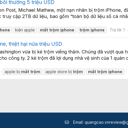
 bồi thường 5 triệu USD
n Post, Michael Mathew, một nạn nhân bị trộm iPhone, đã
 truy cập 2TB dữ liệu, bao gồm “toàn bộ dữ liệu số cá nhân
phone
kiện apple
mất
trộm
iphone
trộm
iphone
Trả lời: 1
e, thiệt hại nửa triệu USD
shington vừa bị kẻ trộm viếng thăm. Chúng đã vượt qua hà
 cho công ty. 2 kẻ trộm đã lợi dụng nhà vệ sinh của 1 quán
apple bị
mất
trộm
apple store bị
trộm
mất
trộm
iphone
Email:
quangcao.vnreview@g