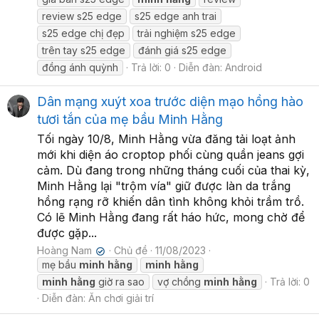
review s25 edge
s25 edge anh trai
s25 edge chị đẹp
trải nghiệm s25 edge
trên tay s25 edge
đánh giá s25 edge
đồng ánh quỳnh
Trả lời: 0
Diễn đàn:
Android
Dân mạng xuýt xoa trước diện mạo hồng hào
tươi tắn của mẹ bầu Minh Hằng
Tối ngày 10/8, Minh Hằng vừa đăng tải loạt ảnh
mới khi diện áo croptop phối cùng quần jeans gợi
cảm. Dù đang trong những tháng cuối của thai kỳ,
Minh Hằng lại "trộm vía" giữ được làn da trắng
hồng rạng rỡ khiến dân tình không khỏi trầm trồ.
Có lẽ Minh Hằng đang rất háo hức, mong chờ để
được gặp...
Hoàng Nam
Chủ đề
11/08/2023
✔
mẹ bầu
minh
hằng
minh
hằng
minh
hằng
giờ ra sao
vợ chồng
minh
hằng
Trả lời: 0
Diễn đàn:
Ăn chơi giải trí