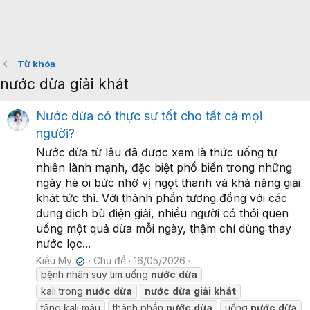
Từ khóa
nước dừa giải khát
Nước dừa có thực sự tốt cho tất cả mọi
người?
Nước dừa từ lâu đã được xem là thức uống tự
nhiên lành mạnh, đặc biệt phổ biến trong những
ngày hè oi bức nhờ vị ngọt thanh và khả năng giải
khát tức thì. Với thành phần tương đồng với các
dung dịch bù điện giải, nhiều người có thói quen
uống một quả dừa mỗi ngày, thậm chí dùng thay
nước lọc...
Kiều My
Chủ đề
16/05/2026
✔
bệnh nhân suy tim uống
nước
dừa
kali trong
nước
dừa
nước
dừa
giải
khát
tăng kali máu
thành phần
nước
dừa
uống
nước
dừa