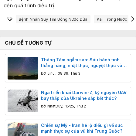
đến quá trình điều trị.
Từ khóa
Bệnh Nhân Suy Tim Uống Nước Dừa
Kali Trong Nước Dừa
CHỦ ĐỀ TƯƠNG TỰ
Tháng Tám ngắm sao: Sáu hành tinh
thẳng hàng, nhật thực, nguyệt thực và
ngôi sao khổng lồ đáng sợ
bởi
Jinu
,
08:39, Thứ 3
Nga triển khai Darwin-Z, kỷ nguyên UAV
bay thấp của Ukraine sắp kết thúc?
bởi
NhatDuy
,
15:25, Thứ 2
Chiến sự Mỹ - Iran hé lộ điều gì về sức
mạnh thực sự của vũ khí Trung Quốc?