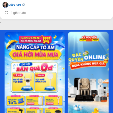
Mẫn Nhi
✔
2 giờ trước