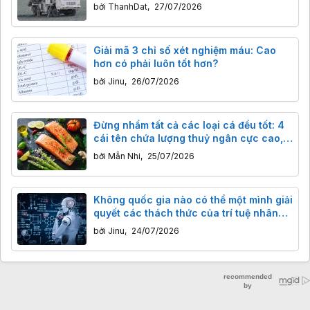
bởi
ThanhDat
,
27/07/2026
Giải mã 3 chỉ số xét nghiệm máu: Cao
hơn có phải luôn tốt hơn?
bởi
Jinu
,
26/07/2026
Đừng nhầm tất cả các loại cá đều tốt: 4
cái tên chứa lượng thuỷ ngân cực cao,
ăn nhiều dễ rước độc vào người
bởi
Mẫn Nhi
,
25/07/2026
Không quốc gia nào có thể một mình giải
quyết các thách thức của trí tuệ nhân
tạo
bởi
Jinu
,
24/07/2026