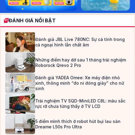
ĐÁNH GIÁ NỔI BẬT
Đánh giá JBL Live 780NC: Sự cá tính trong
cả ngoại hình lẫn chất âm
Những điểm hay dở sau 1 tháng trải nghiệm
Roborock Qrevo 2 Pro
Đánh giá YADEA Omee: Xe máy điện nhỏ
xinh, thông minh “đo ni đóng giày” cho nữ
sinh
Trải nghiệm TV SQD-MiniLED C8L: màu sắc
rực rỡ chưa từng thấy ở TV LCD
5 điểm mình thích ở robot hút bụi lau sàn
Dreame L50s Pro Ultra