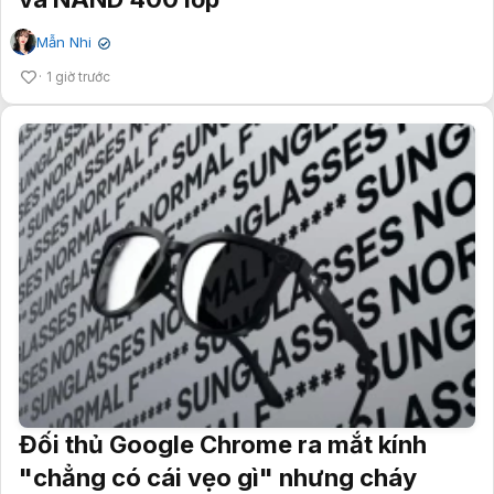
Mẫn Nhi
✔
1 giờ trước
Đối thủ Google Chrome ra mắt kính
"chẳng có cái vẹo gì" nhưng cháy