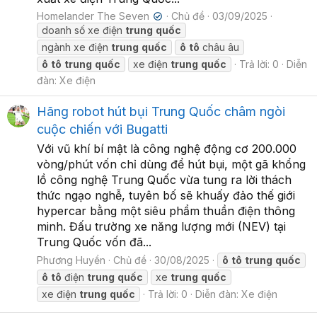
Homelander The Seven
Chủ đề
03/09/2025
✔
doanh số xe điện
trung
quốc
ngành xe điện
trung
quốc
ô
tô
châu âu
ô
tô
trung
quốc
xe điện
trung
quốc
Trả lời: 0
Diễn
đàn:
Xe điện
Hãng robot hút bụi Trung Quốc châm ngòi
cuộc chiến với Bugatti
Với vũ khí bí mật là công nghệ động cơ 200.000
vòng/phút vốn chỉ dùng để hút bụi, một gã khổng
lồ công nghệ Trung Quốc vừa tung ra lời thách
thức ngạo nghễ, tuyên bố sẽ khuấy đảo thế giới
hypercar bằng một siêu phẩm thuần điện thông
minh. Đấu trường xe năng lượng mới (NEV) tại
Trung Quốc vốn đã...
Phương Huyền
Chủ đề
30/08/2025
ô
tô
trung
quốc
ô
tô
điện
trung
quốc
xe
trung
quốc
xe điện
trung
quốc
Trả lời: 0
Diễn đàn:
Xe điện