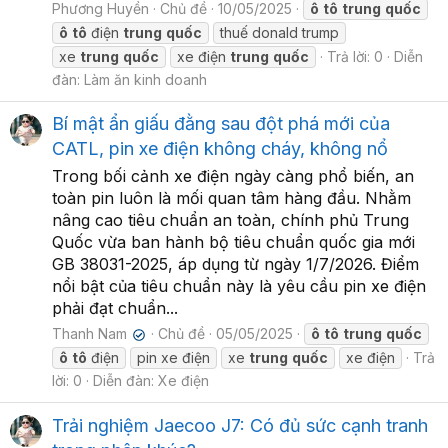
Phương Huyền
Chủ đề
10/05/2025
ô
tô
trung
quốc
ô
tô
điện
trung
quốc
thuế donald trump
xe
trung
quốc
xe điện
trung
quốc
Trả lời: 0
Diễn
đàn:
Làm ăn kinh doanh
Bí mật ẩn giấu đằng sau đột phá mới của
CATL, pin xe điện không cháy, không nổ
Trong bối cảnh xe điện ngày càng phổ biến, an
toàn pin luôn là mối quan tâm hàng đầu. Nhằm
nâng cao tiêu chuẩn an toàn, chính phủ Trung
Quốc vừa ban hành bộ tiêu chuẩn quốc gia mới
GB 38031-2025, áp dụng từ ngày 1/7/2026. Điểm
nổi bật của tiêu chuẩn này là yêu cầu pin xe điện
phải đạt chuẩn...
Thanh Nam
Chủ đề
05/05/2025
ô
tô
trung
quốc
✔
ô
tô
điện
pin xe điện
xe
trung
quốc
xe điện
Trả
lời: 0
Diễn đàn:
Xe điện
Trải nghiệm Jaecoo J7: Có đủ sức cạnh tranh