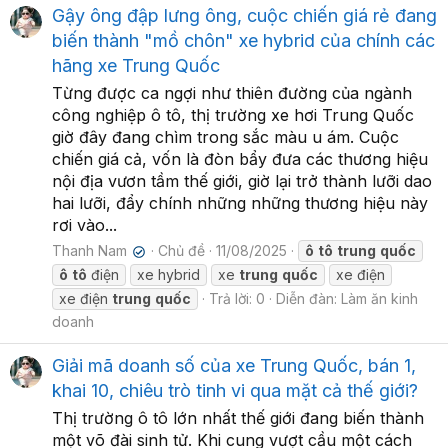
Gậy ông đập lưng ông, cuộc chiến giá rẻ đang
biến thành "mồ chôn" xe hybrid của chính các
hãng xe Trung Quốc
Từng được ca ngợi như thiên đường của ngành
công nghiệp ô tô, thị trường xe hơi Trung Quốc
giờ đây đang chìm trong sắc màu u ám. Cuộc
chiến giá cả, vốn là đòn bẩy đưa các thương hiệu
nội địa vươn tầm thế giới, giờ lại trở thành lưỡi dao
hai lưỡi, đẩy chính những những thương hiệu này
rơi vào...
Thanh Nam
Chủ đề
11/08/2025
ô
tô
trung
quốc
✔
ô
tô
điện
xe hybrid
xe
trung
quốc
xe điện
xe điện
trung
quốc
Trả lời: 0
Diễn đàn:
Làm ăn kinh
doanh
Giải mã doanh số của xe Trung Quốc, bán 1,
khai 10, chiêu trò tinh vi qua mặt cả thế giới?
Thị trường ô tô lớn nhất thế giới đang biến thành
một võ đài sinh tử. Khi cung vượt cầu một cách