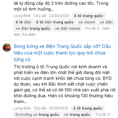
lái tự động cấp độ 2 trên đường cao tốc. Trong
một số tình huống...
Long Bình
Chủ đề
22/09/2025
ô
tô
trung
quốc
ô
tô
điện
ô
tô
điện
trung
quốc
xe xiaomi
xe điện
xe điện
trung
quốc
xe điện xiaomi
Trả lời: 0
Diễn
đàn:
Xe điện
Bong bóng xe điện Trung Quốc sắp vỡ? Dấu
hiệu của một cuộc thanh lọc quy mô chưa
từng có
Thị trường ô tô Trung Quốc nơi kinh doanh và
phát triển xe điện lớn nhất thế giới đang đối mặt
với cuộc cạnh tranh khốc liệt chưa từng có. BYD
dự đoán, sau khi Bắc Kinh siết chặt cuộc chiến
giảm giá, có thể sẽ có tới 100 nhà sản xuất phải rời
khỏi đường đua. Hiện có khoảng 130 thương hiệu
tham...
Long Bình
Chủ đề
13/09/2025
ô
tô
trung
quốc
thị trường xe
trung
quốc
xe
trung
quốc
Trả lời: 0