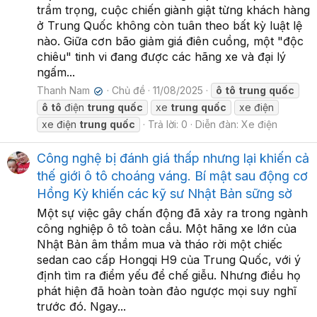
trầm trọng, cuộc chiến giành giật từng khách hàng
ở Trung Quốc không còn tuân theo bất kỳ luật lệ
nào. Giữa cơn bão giảm giá điên cuồng, một "độc
chiêu" tinh vi đang được các hãng xe và đại lý
ngấm...
Thanh Nam
Chủ đề
11/08/2025
ô
tô
trung
quốc
✔
ô
tô
điện
trung
quốc
xe
trung
quốc
xe điện
xe điện
trung
quốc
Trả lời: 0
Diễn đàn:
Xe điện
Công nghệ bị đánh giá thấp nhưng lại khiến cả
thế giới ô tô choáng váng. Bí mật sau động cơ
Hồng Kỳ khiến các kỹ sư Nhật Bản sững sờ
Một sự việc gây chấn động đã xảy ra trong ngành
công nghiệp ô tô toàn cầu. Một hãng xe lớn của
Nhật Bản âm thầm mua và tháo rời một chiếc
sedan cao cấp Hongqi H9 của Trung Quốc, với ý
định tìm ra điểm yếu để chế giễu. Nhưng điều họ
phát hiện đã hoàn toàn đảo ngược mọi suy nghĩ
trước đó. Ngay...