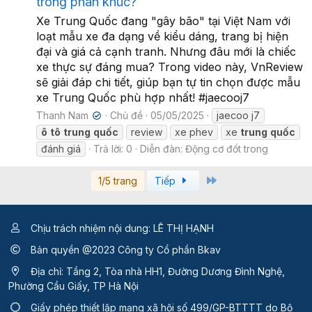
trong phân khúc?
Xe Trung Quốc đang "gây bão" tại Việt Nam với
loạt mẫu xe đa dạng về kiểu dáng, trang bị hiện
đại và giá cả cạnh tranh. Nhưng đâu mới là chiếc
xe thực sự đáng mua? Trong video này, VnReview
sẽ giải đáp chi tiết, giúp bạn tự tin chọn được mẫu
xe Trung Quốc phù hợp nhất! #jaecooj7
Thanh Nam
Chủ đề
05/05/2025
jaecoo j7
✔
ô
tô
trung
quốc
review
xe phev
xe
trung
quốc
đánh giá
Trả lời: 0
Diễn đàn:
Động cơ đốt trong
Last
1/5 trang
Tiếp
Chịu trách nhiệm nội dung: LÊ THỊ HẠNH
Bản quyền @2023 Công ty Cổ phần Bkav
Địa chỉ: Tầng 2, Tòa nhà HH1, Đường Dương Đình Nghệ,
Phường Cầu Giấy, TP Hà Nội
Giấy phép thiết lập mạng xã hội số 499/GP-BTTTT
do Bộ