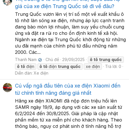
giá của xe điện Trung Quốc sẽ đi về đâu?
Trung Quốc vươn lên vị trí số một về xuất khẩu ô
tô nhờ làn sóng xe điện, nhưng áp lực cạnh tranh
đang bào mòn lợi nhuận, làm suy yếu chuỗi cung
ứng và đặt ra rủi ro cho ổn định kinh tế xã hội.
Ngành xe điện tại Trung Quốc khởi động từ những
ưu đãi mạnh của chính phủ từ đầu những năm
2000. Các...
Thanh Nam
Chủ đề
29/09/2025
ô
tô
trung
quốc
✔
ô
tô
điện
ô
tô
điện
trung
quốc
xe điện
Trả lời: 0
Diễn đàn:
Xe điện
Cú vấp ngã đầu tiên của xe điện Xiaomi đến
từ chính tính năng đáng giá nhất
Hãng xe điện XIAOMI đã nộp đơn triệu hồi lên
SAMR ngày 19/9, áp dụng với các xe sản xuất từ
6/2/2024 đến 30/8/2025. Giải pháp là cập nhật
phần mềm từ xa miễn phí cho khách hàng. Theo
thông báo, nguy cơ phát sinh ở tính năng hỗ trợ