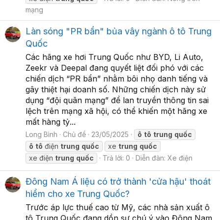
mạng
Làn sóng "PR bẩn" bủa vây ngành ô tô Trung
Quốc
Các hãng xe hơi Trung Quốc như BYD, Li Auto,
Zeekr và Deepal đang quyết liệt đối phó với các
chiến dịch “PR bẩn” nhằm bôi nhọ danh tiếng và
gây thiệt hại doanh số. Những chiến dịch này sử
dụng “đội quân mạng” để lan truyền thông tin sai
lệch trên mạng xã hội, có thể khiến một hãng xe
mất hàng tỷ...
Long Bình
Chủ đề
23/05/2025
ô
tô
trung
quốc
ô
tô
điện
trung
quốc
xe
trung
quốc
xe điện
trung
quốc
Trả lời: 0
Diễn đàn:
Xe điện
Đông Nam Á liệu có trở thành 'cửa hậu' thoát
hiểm cho xe Trung Quốc?
Trước áp lực thuế cao từ Mỹ, các nhà sản xuất ô
tô Trung Quốc đang dồn sự chú ý vào Đông Nam