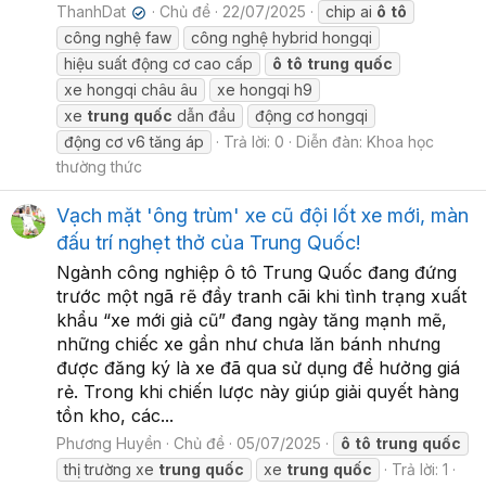
ThanhDat
Chủ đề
22/07/2025
chip ai
ô
tô
✔
công nghệ faw
công nghệ hybrid hongqi
hiệu suất động cơ cao cấp
ô
tô
trung
quốc
xe hongqi châu âu
xe hongqi h9
xe
trung
quốc
dẫn đầu
động cơ hongqi
động cơ v6 tăng áp
Trả lời: 0
Diễn đàn:
Khoa học
thường thức
Vạch mặt 'ông trùm' xe cũ đội lốt xe mới, màn
đấu trí nghẹt thở của Trung Quốc!
Ngành công nghiệp ô tô Trung Quốc đang đứng
trước một ngã rẽ đầy tranh cãi khi tình trạng xuất
khẩu “xe mới giả cũ” đang ngày tăng mạnh mẽ,
những chiếc xe gần như chưa lăn bánh nhưng
được đăng ký là xe đã qua sử dụng để hưởng giá
rẻ. Trong khi chiến lược này giúp giải quyết hàng
tồn kho, các...
Phương Huyền
Chủ đề
05/07/2025
ô
tô
trung
quốc
thị trường xe
trung
quốc
xe
trung
quốc
Trả lời: 1