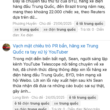
Đây là chuyến tàu thứ tư của BYD, hãng xe điện
hàng đầu Trung Quốc, đến Brazil trong năm nay,
mang theo khoảng 22.000 chiếc xe, theo Reuters
dựa trên dữ...
Phương Huyền
Chủ đề
21/06/2025
ô
tô
trung
quốc
xe
trung
quốc
xe điện
trung
quốc
Trả lời: 0
Diễn
đàn:
Xe điện
Vạch mặt chiêu trò PR bẩn, hãng xe Trung
Quốc ra tay xử lý YouTuber
Trong một diễn biến bất ngờ, Sean, người sáng lập
kênh YouTube Telescope nổi tiếng chuyên về xe
hơi, đã chính thức đăng thông điệp xin lỗi hãng xe
điện hàng đầu Trung Quốc, BYD, trên mạng xã
hội Weibo. Lời xin lỗi này xuất hiện sau khi Sean
thừa nhận đã đưa ra những cáo buộc sai sự thật,
gây ảnh...
Long Bình
Chủ đề
24/05/2025
ô
tô
trung
quốc
ô
tô
điện
trung
quốc
xe
trung
quốc
xe điện
trung
quốc
Trả lời: 0
Diễn đàn:
Nóng trên