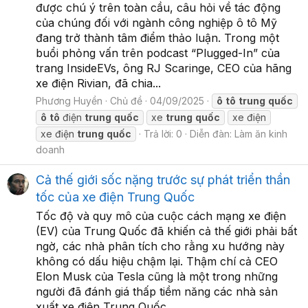
được chú ý trên toàn cầu, câu hỏi về tác động
của chúng đối với ngành công nghiệp ô tô Mỹ
đang trở thành tâm điểm thảo luận. Trong một
buổi phỏng vấn trên podcast “Plugged-In” của
trang InsideEVs, ông RJ Scaringe, CEO của hãng
xe điện Rivian, đã chia...
Phương Huyền
Chủ đề
04/09/2025
ô
tô
trung
quốc
ô
tô
điện
trung
quốc
xe
trung
quốc
xe điện
xe điện
trung
quốc
Trả lời: 0
Diễn đàn:
Làm ăn kinh
doanh
Cả thế giới sốc nặng trước sự phát triển thần
tốc của xe điện Trung Quốc
Tốc độ và quy mô của cuộc cách mạng xe điện
(EV) của Trung Quốc đã khiến cả thế giới phải bất
ngờ, các nhà phân tích cho rằng xu hướng này
không có dấu hiệu chậm lại. Thậm chí cả CEO
Elon Musk của Tesla cũng là một trong những
người đã đánh giá thấp tiềm năng các nhà sản
xuất xe điện Trung Quốc...