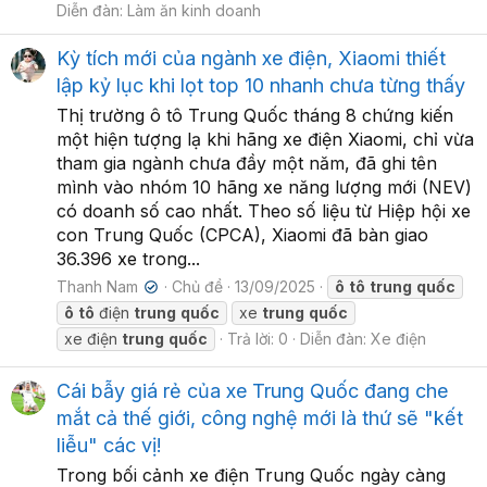
Diễn đàn:
Làm ăn kinh doanh
Kỳ tích mới của ngành xe điện, Xiaomi thiết
lập kỷ lục khi lọt top 10 nhanh chưa từng thấy
Thị trường ô tô Trung Quốc tháng 8 chứng kiến
một hiện tượng lạ khi hãng xe điện Xiaomi, chỉ vừa
tham gia ngành chưa đầy một năm, đã ghi tên
mình vào nhóm 10 hãng xe năng lượng mới (NEV)
có doanh số cao nhất. Theo số liệu từ Hiệp hội xe
con Trung Quốc (CPCA), Xiaomi đã bàn giao
36.396 xe trong...
Thanh Nam
Chủ đề
13/09/2025
ô
tô
trung
quốc
✔
ô
tô
điện
trung
quốc
xe
trung
quốc
xe điện
trung
quốc
Trả lời: 0
Diễn đàn:
Xe điện
Cái bẫy giá rẻ của xe Trung Quốc đang che
mắt cả thế giới, công nghệ mới là thứ sẽ "kết
liễu" các vị!
Trong bối cảnh xe điện Trung Quốc ngày càng