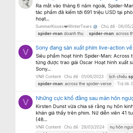
Ra mắt vào tháng 6 năm ngoái, Spider-Man
tác phẩm đã kiếm tới 691 triệu USD tại p
hoạt...
SummerKisses❤️WinterTears
Chủ đề
06/05/
✔
spider-man
doanh thu
spider-man
: across 
Sony đang sản xuất phim live-action v
V
Siêu phẩm hoạt hình Spider-Man: Across t
từng được trao giải Oscar Hoạt hình xuất s
Sony...
VNR Content
Chủ đề
01/06/2023
lịch chiếu
s
spider-man
: across the spider-verse
Trả lời: 
Những cực khổ đằng sau màn hôn ngược
V
Kirsten Dunst vừa chia sẻ rằng nụ hôn kin
khán giả thấy trên phim. Nữ diễn viên 41 
(48...
VNR Content
Chủ đề
29/03/2024
nụ hôn ngư