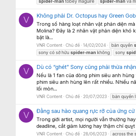
spider-man
tobey maguire
spider-man
và m
Không phải Dr. Octopus hay Green Gobl
V
Trong số hàng loạt nhân vật phản diện mà 
Molina? Đây là 2 nhân vật phản diện khó 
bật là...
VNR Content
Chủ đề
14/02/2024
bản quyền
sony có sở hữu
spider-man
không
sony
spi
Dù có “ghét” Sony cũng phải thừa nhận
V
Nếu là 1 fan của dòng phim siêu anh hùng
phim siêu anh hùng lên rất nhiều. Nhiều 
lối mòn...
VNR Content
Chủ đề
20/07/2023
bản quyền 
Đằng sau hào quang rực rỡ của ứng cử 
V
Trong giới artist, mọi người vẫn thường h
deadline, cắt giảm lương hay thậm chí quỵt 
VNR Content
Chủ đề
28/06/2023
across the 