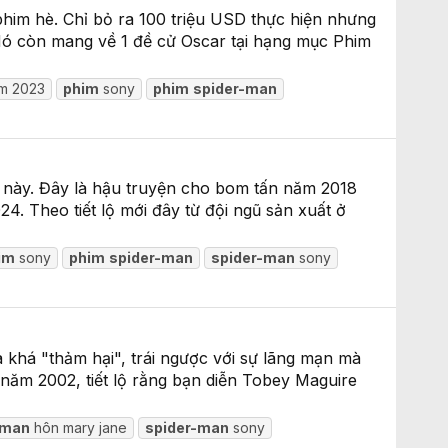
him hè. Chỉ bỏ ra 100 triệu USD thực hiện nhưng
 Nó còn mang về 1 đề cử Oscar tại hạng mục Phim
ăm 2023
phim
sony
phim
spider-man
n này. Đây là hậu truyện cho bom tấn năm 2018
24. Theo tiết lộ mới đây từ đội ngũ sản xuất ở
im
sony
phim
spider-man
spider-man
sony
 khá "thảm hại", trái ngược với sự lãng mạn mà
 năm 2002, tiết lộ rằng bạn diễn Tobey Maguire
-man
hôn mary jane
spider-man
sony