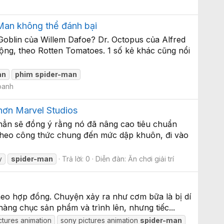
Man không thể đánh bại
Goblin của Willem Dafoe? Dr. Octopus của Alfred
ộng, theo Rotten Tomatoes. 1 số kẻ khác cũng nổi
an
phim
spider-man
oanh
hơn Marvel Studios
hẳn sẽ đồng ý rằng nó đã nâng cao tiêu chuẩn
 theo công thức chung đến mức dập khuôn, đi vào
y
spider-man
Trả lời: 0
Diễn đàn:
Ăn chơi giải trí
theo hợp đồng. Chuyện xảy ra như cơm bữa là bị dí
 hàng chục sản phẩm và trình lên, nhưng tiếc...
ctures animation
sony pictures animation
spider-man