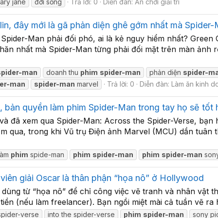
ary jane
đời sống
Trả lời: 0
Diễn đàn:
Ăn chơi giải trí
in, đây mới là gã phản diện ghê gớm nhất mà Spider-
Spider-Man phải đối phó, ai là kẻ nguy hiểm nhất? Green 
khăn nhất mà Spider-Man từng phải đối mặt trên màn ảnh r
spider-man
doanh thu
phim
spider-man
phản diện
spider-m
der-man
spider-man
marvel
Trả lời: 0
Diễn đàn:
Làm ăn kinh d
, bản quyền làm phim Spider-Man trong tay họ sẽ tốt 
 và đã xem qua Spider-Man: Across the Spider-Verse, bạn 
năm qua, trong khi Vũ trụ Điện ảnh Marvel (MCU) dần tuân
làm
phim
spide-man
phim
spider-man
phim
spider-man
son
viên giải Oscar là thân phận “họa nô” ở Hollywood
ay dùng từ “họa nô” để chỉ công việc vẽ tranh và nhân vật 
tiền (nếu làm freelancer). Bạn ngồi miệt mài cả tuần vẽ ra
spider-verse
into the spider-verse
phim
spider-man
sony pi