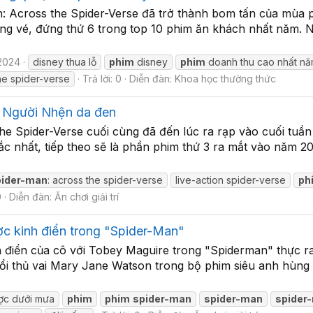
: Across the Spider-Verse đã trở thành bom tấn của mùa p
hòng vé, đứng thứ 6 trong top 10 phim ăn khách nhất năm.
2024
disney thua lỗ
phim
disney
phim
doanh thu cao nhất n
the spider-verse
Trả lời: 0
Diễn đàn:
Khoa học thường thức
ề Người Nhện da đen
he Spider-Verse cuối cùng đã đến lúc ra rạp vào cuối tuầ
ắc nhất, tiếp theo sẽ là phần phim thứ 3 ra mắt vào năm 20
pider-man
: across the spider-verse
live-action spider-verse
ph
0
Diễn đàn:
Ăn chơi giải trí
 kinh điển trong "Spider-Man"
h điển của cô với Tobey Maguire trong "Spiderman" thực ra
tuổi thủ vai Mary Jane Watson trong bộ phim siêu anh hùng
ợc dưới mưa
phim
phim
spider-man
spider-man
spider