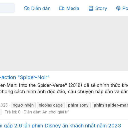
Diễn đàn
Media
Story
Po
-action "Spider-Noir"
der-Man: Into the Spider-Verse" (2018) đã sẽ chính thức kh
 phong cách hình ảnh độc đáo, câu chuyện hấp dẫn và dàn 
2025
người nhện
nicolas cage
phim
sony
phim
spider-ma
Trả lời: 0
Diễn đàn:
Ăn chơi giải trí
ãi gấp 2,6 lần phim Disney ăn khách nhất năm 2023