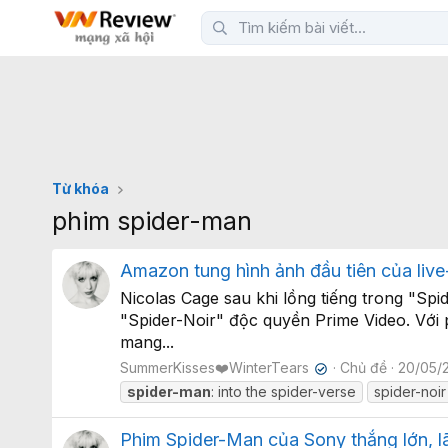
Từ khóa
phim spider-man
Amazon tung hình ảnh đầu tiên của live
Nicolas Cage sau khi lồng tiếng trong "Spi
"Spider-Noir" độc quyền Prime Video. Với
mang...
SummerKisses❤️WinterTears
Chủ đề
20/05/
✔
spider-man
: into the spider-verse
spider-noir
Phim Spider-Man của Sony thắng lớn, l