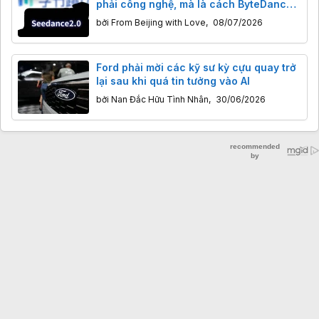
phải công nghệ, mà là cách ByteDance
kiếm tiền từ AI
bởi
From Beijing with Love
,
08/07/2026
Ford phải mời các kỹ sư kỳ cựu quay trở
lại sau khi quá tin tưởng vào AI
bởi
Nan Đắc Hữu Tình Nhân
,
30/06/2026