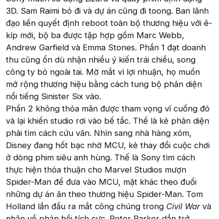
3D. Sam Raimi bỏ đi và dự án cũng đi toong. Ban lãnh
đạo liền quyết định reboot toàn bộ thương hiệu với ê-
kíp mới, bộ ba được tập hợp gồm Marc Webb,
Andrew Garfield và Emma Stones. Phần 1 đạt doanh
thu cũng ổn dù nhận nhiều ý kiến trái chiều, song
công ty bỏ ngoài tai. Mờ mắt vì lợi nhuận, họ muốn
mở rộng thương hiệu bằng cách tung bộ phản diện
nổi tiếng Sinister Six vào.
Phần 2 không thỏa mãn được tham vọng vĩ cuồng đó
và lại khiến studio rơi vào bế tắc. Thế là kẻ phản diện
phải tìm cách cứu vãn. Nhìn sang nhà hàng xóm,
Disney đang hốt bạc nhờ MCU, kẻ thay đổi cuộc chơi
ở dòng phim siêu anh hùng. Thế là Sony tìm cách
thực hiện thỏa thuận cho Marvel Studios mượn
Spider-Man để đưa vào MCU, mặt khác theo đuổi
những dự án ăn theo thương hiệu Spider-Man. Tom
Holland lần đầu ra mắt công chúng trong
Civil War
và
nhận về phản hồi tích cực. Peter Parker dần trở