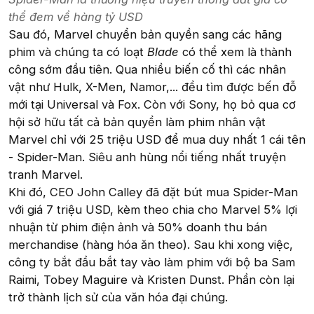
thể đem về hàng tỷ USD
Sau đó, Marvel chuyển bản quyền sang các hãng
phim và chúng ta có loạt
Blade
có thể xem là thành
công sớm đầu tiên. Qua nhiều biến cố thì các nhân
vật như Hulk, X-Men, Namor,... đều tìm được bến đỗ
mới tại Universal và Fox. Còn với Sony, họ bỏ qua cơ
hội sở hữu tất cả bản quyền làm phim nhân vật
Marvel chỉ với 25 triệu USD để mua duy nhất 1 cái tên
- Spider-Man. Siêu anh hùng nổi tiếng nhất truyện
tranh Marvel.
Khi đó, CEO John Calley đã đặt bút mua Spider-Man
với giá 7 triệu USD, kèm theo chia cho Marvel 5% lợi
nhuận từ phim điện ảnh và 50% doanh thu bán
merchandise (hàng hóa ăn theo). Sau khi xong việc,
công ty bắt đầu bắt tay vào làm phim với bộ ba Sam
Raimi, Tobey Maguire và Kristen Dunst. Phần còn lại
trở thành lịch sử của văn hóa đại chúng.