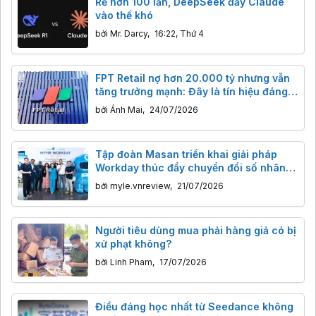
Rẻ hơn 100 lần, DeepSeek đẩy Claude
vào thế khó
bởi
Mr. Darcy
,
16:22, Thứ 4
FPT Retail nợ hơn 20.000 tỷ nhưng vẫn
tăng trưởng mạnh: Đây là tín hiệu đáng
lo hay bình thường với doanh nghiệp
bởi
Ánh Mai
,
24/07/2026
bán lẻ?
Tập đoàn Masan triển khai giải pháp
Workday thúc đẩy chuyển đổi số nhân
sự
bởi
myle.vnreview
,
21/07/2026
Người tiêu dùng mua phải hàng giả có bị
xử phạt không?
bởi
Linh Pham
,
17/07/2026
Điều đáng học nhất từ Seedance không