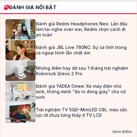
ĐÁNH GIÁ NỔI BẬT
Đánh giá Redmi Headphones Neo: Lần đầu
làm tai nghe over-ear, Redmi chọn cách đi
an toàn
Đánh giá JBL Live 780NC: Sự cá tính trong
cả ngoại hình lẫn chất âm
Những điểm hay dở sau 1 tháng trải nghiệm
Roborock Qrevo 2 Pro
Đánh giá YADEA Omee: Xe máy điện nhỏ
xinh, thông minh “đo ni đóng giày” cho nữ
sinh
Trải nghiệm TV SQD-MiniLED C8L: màu sắc
rực rỡ chưa từng thấy ở TV LCD
Xem thêm