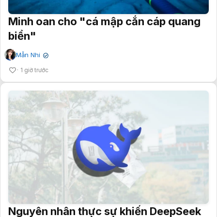
Minh oan cho "cá mập cắn cáp quang
biển"
Mẫn Nhi
✔
1 giờ trước
Nguyên nhân thực sự khiến DeepSeek