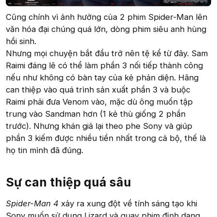
Cũng chính vì ảnh hưởng của 2 phim Spider-Man lên
văn hóa đại chúng quá lớn, dòng phim siêu anh hùng
hồi sinh.
Nhưng mọi chuyện bắt đầu trở nên tệ kể từ đây. Sam
Raimi đáng lẽ có thể làm phần 3 nối tiếp thành công
nếu như không có bàn tay của kẻ phản diện. Hãng
can thiệp vào quá trình sản xuất phần 3 và buộc
Raimi phải đưa Venom vào, mặc dù ông muốn tập
trung vào Sandman hơn (1 kẻ thù giống 2 phần
trước). Nhưng khán giả lại theo phe Sony và giúp
phần 3 kiếm được nhiều tiền nhất trong cả bộ, thế là
họ tin mình đã đúng.
Sự can thiệp quá sâu​
Spider-Man 4
xảy ra xung đột về tính sáng tạo khi
Sony muốn sử dụng Lizard và quay phim định dạng