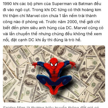
1990 khi các bộ phim của Superman và Batman đều
đi vào ngõ cụt. Trong khi DC từng có thời hoàng kim
thì thậm chí Marvel còn chưa 1 lần nếm trải thành
công nào ở phòng vé. Trước năm 2000, thế giới chỉ
biết đến phim siêu anh hùng của DC. Marvel cũng có
vài lần chuyển thể nhưng chúng đều không thể xem
nổi, đặt cạnh DC khi ấy thì đúng là trò hề.
Spider-Man là thương hiệu truyền thông đắt giá có