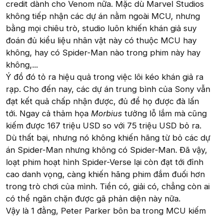
credit dành cho Venom nữa. Mặc dù Marvel Studios
không tiếp nhận các dự án nằm ngoài MCU, nhưng
bằng mọi chiêu trò, studio luôn khiến khán giả suy
đoán đủ kiểu liệu nhân vật này có thuộc MCU hay
không, hay có Spider-Man nào trong phim này hay
không,...
Ý đồ đó tỏ ra hiệu quả trong việc lôi kéo khán giả ra
rạp. Cho đến nay, các dự án trung bình của Sony vẫn
đạt kết quả chấp nhận được, đủ để họ được đà lấn
tới. Ngay cả thảm họa
Morbius
tưởng lỗ lắm mà cũng
kiếm được 167 triệu USD so với 75 triệu USD bỏ ra.
Dù thất bại, nhưng nó không khiến hãng từ bỏ các dự
án Spider-Man nhưng không có Spider-Man. Đã vậy,
loạt phim hoạt hình Spider-Verse lại còn đạt tới đỉnh
cao danh vọng, càng khiến hãng phim đắm đuối hơn
trong trò chơi của mình. Tiền có, giải có, chẳng còn ai
có thể ngăn chặn được gã phản diện này nữa.
Vậy là 1 đằng, Peter Parker bôn ba trong MCU kiếm