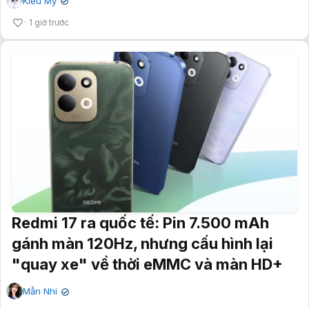
Kiều My
✔
1 giờ trước
Redmi 17 ra quốc tế: Pin 7.500 mAh
gánh màn 120Hz, nhưng cấu hình lại
"quay xe" về thời eMMC và màn HD+
Mẫn Nhi
✔