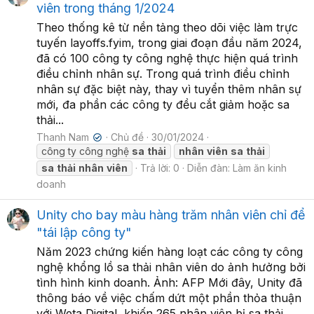
viên trong tháng 1/2024
Theo thống kê từ nền tảng theo dõi việc làm trực
tuyến layoffs.fyim, trong giai đoạn đầu năm 2024,
đã có 100 công ty công nghệ thực hiện quá trình
điều chỉnh nhân sự. Trong quá trình điều chỉnh
nhân sự đặc biệt này, thay vì tuyển thêm nhân sự
mới, đa phần các công ty đều cắt giảm hoặc sa
thải...
Thanh Nam
Chủ đề
30/01/2024
✔
công ty công nghệ
sa
thải
nhân
viên
sa
thải
sa
thải
nhân
viên
Trả lời: 0
Diễn đàn:
Làm ăn kinh
doanh
Unity cho bay màu hàng trăm nhân viên chỉ để
"tái lập công ty"
Năm 2023 chứng kiến hàng loạt các công ty công
nghệ khổng lồ sa thải nhân viên do ảnh hưởng bởi
tình hình kinh doanh. Ảnh: AFP Mới đây, Unity đã
thông báo về việc chấm dứt một phần thỏa thuận
với Weta Digital, khiến 265 nhân viên bị sa thải.