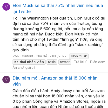
Elon Musk sẽ sa thải 75% nhân viên nếu mua
V
lại Twitter
Tờ The Washington Post đưa tin, Elon Musk có dự
định sẽ sa thải 75% nhân viên của Twitter, tương
đương khoảng 5.600 người, nếu mua lại nền tảng
mạng xã họi này. Được biết, Elon Musk có một
tầm nhìn cho một Twitter "tinh gọn" hơn, và ông
sẽ sử dụng phương thức đánh giá "stack ranking"
quy định...
VNR Content
Chủ đề
21/10/2022
elon musk
sa
thải
nhân
viên
tesla
twitter
Trả lời: 0
Diễn đàn:
Ăn chơi giải trí
Đầu năm mới, Amazon sa thải 18.000 nhân
V
viên
Giám đốc điều hành Andy Jassy cho biết Amazon
chuẩn bị sa thải hơn 18.000 nhân viên, chủ yếu là
ở bộ phận Công nghệ và Amazon Stores, ngoài ra
các nhóm liên quan đến Nhân sự cũng thuộc diện