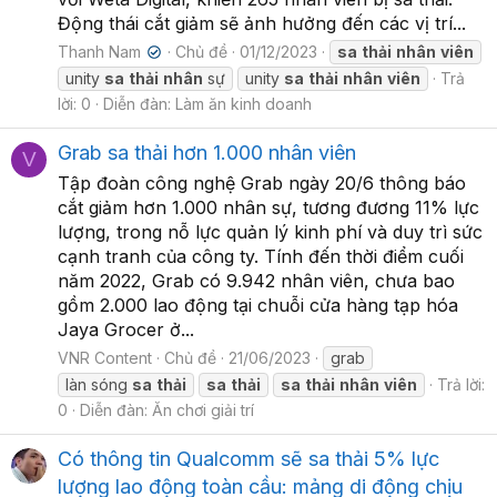
Động thái cắt giảm sẽ ảnh hưởng đến các vị trí...
Thanh Nam
Chủ đề
01/12/2023
sa
thải
nhân
viên
✔
unity
sa
thải
nhân
sự
unity
sa
thải
nhân
viên
Trả
lời: 0
Diễn đàn:
Làm ăn kinh doanh
Grab sa thải hơn 1.000 nhân viên
V
Tập đoàn công nghệ Grab ngày 20/6 thông báo
cắt giảm hơn 1.000 nhân sự, tương đương 11% lực
lượng, trong nỗ lực quản lý kinh phí và duy trì sức
cạnh tranh của công ty. Tính đến thời điểm cuối
năm 2022, Grab có 9.942 nhân viên, chưa bao
gồm 2.000 lao động tại chuỗi cửa hàng tạp hóa
Jaya Grocer ở...
VNR Content
Chủ đề
21/06/2023
grab
làn sóng
sa
thải
sa
thải
sa
thải
nhân
viên
Trả lời:
0
Diễn đàn:
Ăn chơi giải trí
Có thông tin Qualcomm sẽ sa thải 5% lực
lượng lao động toàn cầu: mảng di động chịu