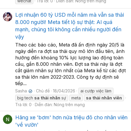
wechat
Trả lời: 0
Diễn đàn:
Nóng trên mạng
Lợi nhuận 60 tỷ USD mỗi năm mà vẫn sa thải
8.000 người! Meta tiết lộ sự thật: AI quá
mạnh, chúng tôi không cần nhiều người đến
vậy
Theo các báo cáo, Meta đã ấn định ngày 20/5 là
ngày diễn ra đợt sa thải quy mô lớn đầu tiên, ảnh
hưởng đến khoảng 10% lực lượng lao động toàn
cầu, gần 8.000 nhân viên. Đợt sa thải này là đợt
cắt giảm nhân sự lớn nhất của Meta kể từ các đợt
sa thải lớn năm 2022-2023. Công ty dự định sẽ
tiếp...
Sasha
Chủ đề
18/04/2026
ai cướp việc làm
✔
big tech
sa
thải
nhân
sự
meta
sa
thải
nhân
viên
Trả lời: 0
Diễn đàn:
Nóng trên mạng
Hãng xe 'bơm' hơn nửa triệu đô cho nhân viên
'về vườn'