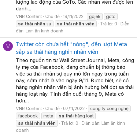
lượng lao động của GoTo. Các nhân viên được lên
danh...
VNR Content
Chủ đề
19/11/2022
gojek
goto
sa
thải
nhân
sự
sa
thải
nhân
viên
Trả lời: 0
Diễn
đàn:
Làm ăn kinh doanh
Twitter còn chưa hết "nóng", đến lượt Meta
V
sắp sa thải hàng nghìn nhân viên
Theo nguồn tin từ Wall Street Journal, Meta, công
ty mẹ của Facebook, đang chuẩn bị thông báo
việc sa thải nhân sự quy mô lớn ngay trong tuần
này, sớm nhất là vào ngày 9/11. Được biết, sẽ có
hàng nghìn nhân viên bị ảnh hưởng bởi đợt sa thải
hàng loạt này. Tính đến cuối tháng 9, Meta có
hơn...
VNR Content
Chủ đề
07/11/2022
công ty công nghệ
facebook
meta
sa
thải
hàng loạt
sa
thải
nhân
viên
Trả lời: 0
Diễn đàn:
Làm ăn kinh
doanh