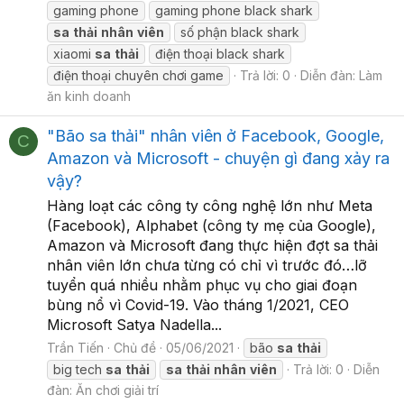
gaming phone
gaming phone black shark
sa
thải
nhân
viên
số phận black shark
xiaomi
sa
thải
điện thoại black shark
điện thoại chuyên chơi game
Trả lời: 0
Diễn đàn:
Làm
ăn kinh doanh
"Bão sa thải" nhân viên ở Facebook, Google,
C
Amazon và Microsoft - chuyện gì đang xảy ra
vậy?
Hàng loạt các công ty công nghệ lớn như Meta
(Facebook), Alphabet (công ty mẹ của Google),
Amazon và Microsoft đang thực hiện đợt sa thải
nhân viên lớn chưa từng có chỉ vì trước đó…lỡ
tuyển quá nhiều nhằm phục vụ cho giai đoạn
bùng nổ vì Covid-19. Vào tháng 1/2021, CEO
Microsoft Satya Nadella...
Trần Tiến
Chủ đề
05/06/2021
bão
sa
thải
big tech
sa
thải
sa
thải
nhân
viên
Trả lời: 0
Diễn
đàn:
Ăn chơi giải trí