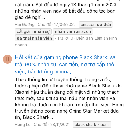
cắt giảm. Bắt đầu từ ngày 18 tháng 1 năm 2023,
những nhân viên này sẽ bắt đầu công tác bàn
giao để nghỉ...
Hải Đường
Chủ đề
17/06/2022
amazon
sa
thải
cắt giảm
nhân
sự
nhân
viên
amazon
sa
thải
nhân
viên
Trả lời: 0
Diễn đàn:
Làm ăn kinh
doanh
Hồi kết của gaming phone Black Shark: sa
H
thải 90% nhân sự, cạn tiền, nợ trợ cấp thôi
việc, bán không ai mua,...
Theo thông tin từ truyền thông Trung Quốc,
thương hiệu điện thoại chơi game Black Shark do
Xiaomi hậu thuẫn đang đối mặt với những thách
thức mới, sau khi sa thải hầu hết nhân viên và
không trả được các khoản trợ cấp thôi việc. Hãng
truyền thông công nghệ China Star Market đưa
tin, Black Shark...
Hùng Lê
Chủ đề
28/11/2021
black shark xiaomi