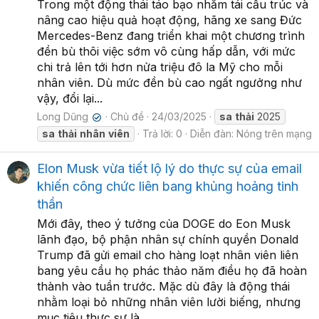
Trong một động thái táo bạo nhằm tái cấu trúc và
nâng cao hiệu quả hoạt động, hãng xe sang Đức
Mercedes-Benz đang triển khai một chương trình
đền bù thôi việc sớm vô cùng hấp dẫn, với mức
chi trả lên tới hơn nửa triệu đô la Mỹ cho mỗi
nhân viên. Dù mức đền bù cao ngất ngưởng như
vậy, đổi lại...
Long Dũng
Chủ đề
24/03/2025
sa
thải
2025
✔
sa
thải
nhân
viên
Trả lời: 0
Diễn đàn:
Nóng trên mạng
Elon Musk vừa tiết lộ lý do thực sự của email
khiến công chức liên bang khủng hoảng tinh
thần
Mới đây, theo ý tưởng của DOGE do Eon Musk
lãnh đạo, bộ phận nhân sự chính quyền Donald
Trump đã gửi email cho hàng loạt nhân viên liên
bang yêu cầu họ phác thảo năm điều họ đã hoàn
thành vào tuần trước. Mặc dù đây là động thái
nhằm loại bỏ những nhân viên lười biếng, nhưng
mục tiêu thực sự là...