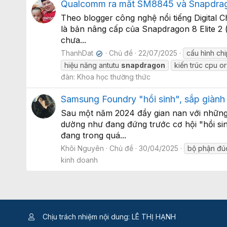
Qualcomm ra mắt SM8845 và Snapdragon
Theo blogger công nghệ nổi tiếng Digital 
là bản nâng cấp của Snapdragon 8 Elite 
chưa...
ThanhDat
Chủ đề
22/07/2025
cấu hình ch
✔
hiệu năng antutu
snapdragon
kiến trúc cpu o
đàn:
Khoa học thường thức
Samsung Foundry "hồi sinh", sắp giành
Sau một năm 2024 đầy gian nan với những
dường như đang đứng trước cơ hội "hồi si
đang trong quá...
Khôi Nguyên
Chủ đề
30/04/2025
bộ phận đú
kinh doanh
Chịu trách nhiệm nội dung: LÊ THỊ HẠNH