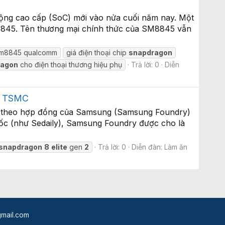
 động cao cấp (SoC) mới vào nửa cuối năm nay. Một
8845. Tên thương mại chính thức của SM8845 vẫn
sm8845 qualcomm
giá điện thoại chip
snapdragon
ragon
cho điện thoại thương hiệu phụ
Trả lời: 0
Diễn
ay TSMC
ip theo hợp đồng của Samsung (Samsung Foundry)
uốc (như Sedaily), Samsung Foundry được cho là
snapdragon
8
elite
gen
2
Trả lời: 0
Diễn đàn:
Làm ăn
mail.com