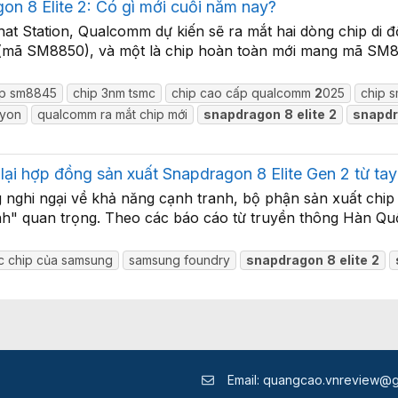
 8 Elite 2: Có gì mới cuối năm nay?
Chat Station, Qualcomm dự kiến sẽ ra mắt hai dòng chip di
2 (mã SM8850), và một là chip hoàn toàn mới mang mã SM
ip sm8845
chip 3nm tsmc
chip cao cấp qualcomm
2
025
chip 
ryon
qualcomm ra mắt chip mới
snapdragon
8
elite
2
snapd
 lại hợp đồng sản xuất Snapdragon 8 Elite Gen 2 từ t
 nghi ngại về khả năng cạnh tranh, bộ phận sản xuất ch
nh" quan trọng. Theo các báo cáo từ truyền thông Hàn Q
c chip của samsung
samsung foundry
snapdragon
8
elite
2
Email:
quangcao.vnreview@g