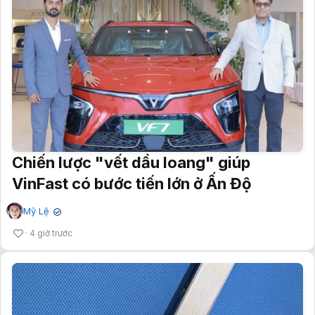
Chiến lược "vết dầu loang" giúp
VinFast có bước tiến lớn ở Ấn Độ
Mỹ Lệ
✔
4 giờ trước