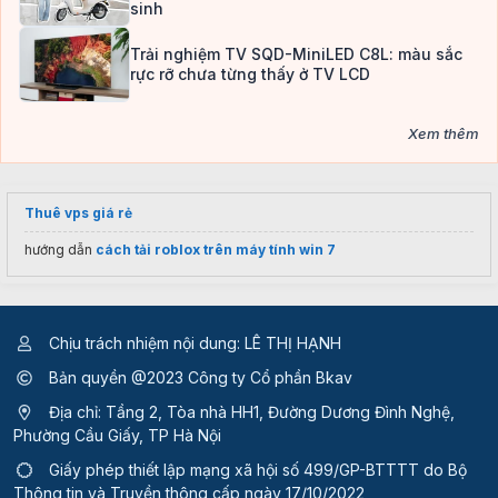
sinh
Trải nghiệm TV SQD-MiniLED C8L: màu sắc
rực rỡ chưa từng thấy ở TV LCD
Xem thêm
Thuê vps giá rẻ
hướng dẫn
cách tải roblox trên máy tính win 7
Chịu trách nhiệm nội dung: LÊ THỊ HẠNH
Bản quyền @2023 Công ty Cổ phần Bkav
Địa chỉ: Tầng 2, Tòa nhà HH1, Đường Dương Đình Nghệ,
Phường Cầu Giấy, TP Hà Nội
Giấy phép thiết lập mạng xã hội số 499/GP-BTTTT
do Bộ
Thông tin và Truyền thông cấp ngày 17/10/2022