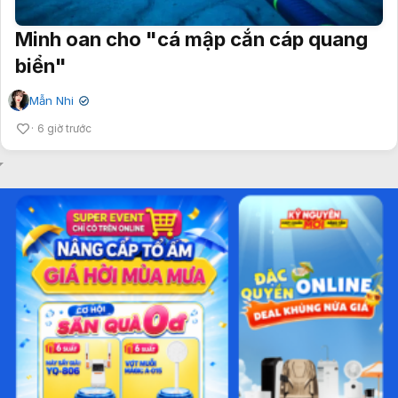
Minh oan cho "cá mập cắn cáp quang
biển"
Mẫn Nhi
✔
6 giờ trước