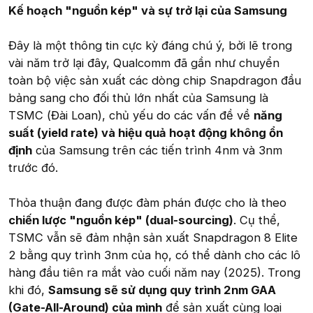
Kế hoạch "nguồn kép" và sự trở lại của Samsung
Đây là một thông tin cực kỳ đáng chú ý, bởi lẽ trong
vài năm trở lại đây, Qualcomm đã gần như chuyển
toàn bộ việc sản xuất các dòng chip Snapdragon đầu
bảng sang cho đối thủ lớn nhất của Samsung là
TSMC (Đài Loan), chủ yếu do các vấn đề về
năng
suất (yield rate) và hiệu quả hoạt động không ổn
định
của Samsung trên các tiến trình 4nm và 3nm
trước đó.
Thỏa thuận đang được đàm phán được cho là theo
chiến lược "nguồn kép" (dual-sourcing)
. Cụ thể,
TSMC vẫn sẽ đảm nhận sản xuất Snapdragon 8 Elite
2 bằng quy trình 3nm của họ, có thể dành cho các lô
hàng đầu tiên ra mắt vào cuối năm nay (2025). Trong
khi đó,
Samsung sẽ sử dụng quy trình 2nm GAA
(Gate-All-Around) của mình
để sản xuất cùng loại