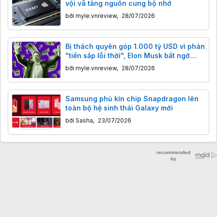
vội vã tăng nguồn cung bộ nhớ
bởi
myle.vnreview
,
28/07/2026
Bị thách quyên góp 1.000 tỷ USD vì phán
"tiền sắp lỗi thời", Elon Musk bất ngờ
đồng ý!
bởi
myle.vnreview
,
28/07/2026
Samsung phủ kín chip Snapdragon lên
toàn bộ hệ sinh thái Galaxy mới
bởi
Sasha
,
23/07/2026