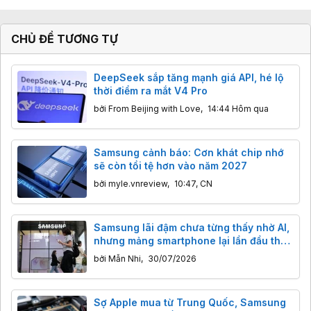
CHỦ ĐỀ TƯƠNG TỰ
DeepSeek sắp tăng mạnh giá API, hé lộ
thời điểm ra mắt V4 Pro
bởi
From Beijing with Love
,
14:44 Hôm qua
Samsung cảnh báo: Cơn khát chip nhớ
sẽ còn tồi tệ hơn vào năm 2027
bởi
myle.vnreview
,
10:47, CN
Samsung lãi đậm chưa từng thấy nhờ AI,
nhưng mảng smartphone lại lần đầu thua
lỗ
bởi
Mẫn Nhi
,
30/07/2026
Sợ Apple mua từ Trung Quốc, Samsung