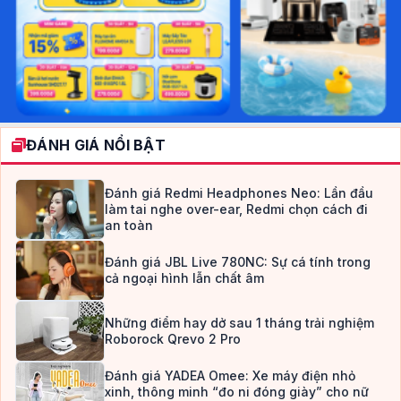
ĐÁNH GIÁ NỔI BẬT
Đánh giá Redmi Headphones Neo: Lần đầu
làm tai nghe over-ear, Redmi chọn cách đi
an toàn
Đánh giá JBL Live 780NC: Sự cá tính trong
cả ngoại hình lẫn chất âm
Những điểm hay dở sau 1 tháng trải nghiệm
Roborock Qrevo 2 Pro
Đánh giá YADEA Omee: Xe máy điện nhỏ
xinh, thông minh “đo ni đóng giày” cho nữ