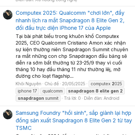
Computex 2025: Qualcomm "chơi lớn", đẩy
nhanh lịch ra mắt Snapdragon 8 Elite Gen 2,
đối đầu trực diện iPhone 17 của Apple
Tại bài phát biểu trong khuôn khổ Computex
2025, CEO Qualcomm Cristiano Amon xác nhận
sự kiện thường niên Snapdragon Summit chuyên
ra mắt những con chp Snapdragon đầu bảng sẽ
diễn ra sớm bất thường từ 23-25/9 thay vì cuối
tháng 10 hay đầu tháng 11 như thường lêj, mở
đường cho loạt flagship...
Khôi Nguyên
Chủ đề
20/05/2025
computex
2
025
iphone 17
qualcomm
snapdragon
8
elite
gen
2
snapdragon
summit
Trả lời: 0
Diễn đàn:
Android
Samsung Foundry "hồi sinh", sắp giành lại hợp
đồng sản xuất Snapdragon 8 Elite Gen 2 từ tay
TSMC