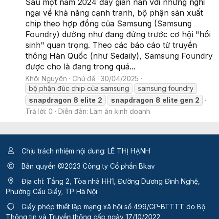
Sau một năm 2024 đầy gian nan với những nghi
ngại về khả năng cạnh tranh, bộ phận sản xuất
chip theo hợp đồng của Samsung (Samsung
Foundry) dường như đang đứng trước cơ hội "hồi
sinh" quan trọng. Theo các báo cáo từ truyền
thông Hàn Quốc (như Sedaily), Samsung Foundry
được cho là đang trong quá...
Khôi Nguyên
Chủ đề
30/04/2025
bộ phận đúc chip của samsung
samsung foundry
snapdragon
8
elite
2
snapdragon
8
elite
gen
2
Trả lời: 0
Diễn đàn:
Làm ăn kinh doanh
Chịu trách nhiệm nội dung: LÊ THỊ HẠNH
Bản quyền @2023 Công ty Cổ phần Bkav
Địa chỉ: Tầng 2, Tòa nhà HH1, Đường Dương Đình Nghệ,
Phường Cầu Giấy, TP Hà Nội
Giấy phép thiết lập mạng xã hội số 499/GP-BTTTT
do Bộ
Thông tin và Truyền thông cấp ngày 17/10/2022