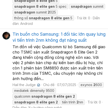
snapdragon
8
elite
gen
5
snapdragon
8
elite
gen
5 spec
snapdragon
summit
snapdragon
summit
2
025
thông số
snapdragon
8
elite
gen
5
Trả lời: 0
Diễn
đàn:
Android
Tin buồn cho Samsung: 1 đối tác lớn quay lưng
vì tiến trình 2nm không đạt năng suất
Tin đồn về việc Qualcomm từ bỏ Samsung để giao
cho TSMC sản xuất Snapdragon 8 Elite Gen 2
đang khiến cộng đồng công nghệ xôn xao. Với
việc 2 phiên bản chip dự kiến ban đầu bị hủy, chỉ
còn 1 phiên bản SM8850 được sản xuất trên tiến
trình 3nm của TSMC, câu chuyện này không chỉ
ảnh hưởng đến...
Hail the Judge
Chủ đề
07/07/2025
exynos
2
600
✔
mediatek dimensity 9500
qualcomm
snapdragon
8
elite
gen
2
snapdragon
8
elite
gen
2
tiến trình
2
nm
Trả lời: 0
Diễn đàn:
Xu hướng công nghệ