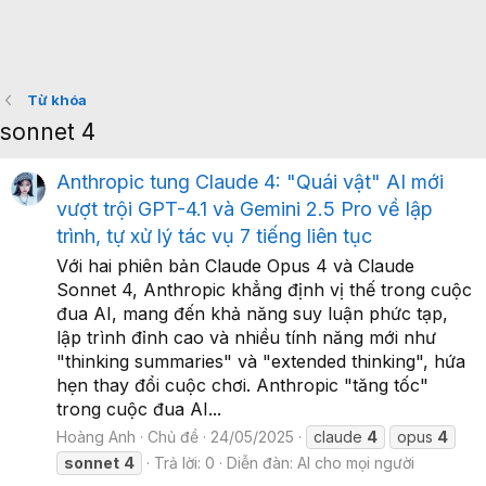
Từ khóa
sonnet 4
Anthropic tung Claude 4: "Quái vật" AI mới
vượt trội GPT-4.1 và Gemini 2.5 Pro về lập
trình, tự xử lý tác vụ 7 tiếng liên tục
Với hai phiên bản Claude Opus 4 và Claude
Sonnet 4, Anthropic khẳng định vị thế trong cuộc
đua AI, mang đến khả năng suy luận phức tạp,
lập trình đỉnh cao và nhiều tính năng mới như
"thinking summaries" và "extended thinking", hứa
hẹn thay đổi cuộc chơi. Anthropic "tăng tốc"
trong cuộc đua AI...
Hoàng Anh
Chủ đề
24/05/2025
claude
4
opus
4
sonnet
4
Trả lời: 0
Diễn đàn:
AI cho mọi người