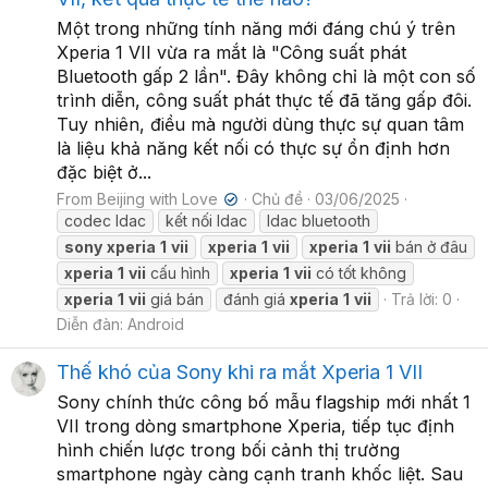
Một trong những tính năng mới đáng chú ý trên
Xperia 1 VII vừa ra mắt là "Công suất phát
Bluetooth gấp 2 lần". Đây không chỉ là một con số
trình diễn, công suất phát thực tế đã tăng gấp đôi.
Tuy nhiên, điều mà người dùng thực sự quan tâm
là liệu khả năng kết nối có thực sự ổn định hơn
đặc biệt ở...
From Beijing with Love
Chủ đề
03/06/2025
✔
codec ldac
kết nối ldac
ldac bluetooth
sony
xperia
1
vii
xperia
1
vii
xperia
1
vii
bán ở đâu
xperia
1
vii
cấu hình
xperia
1
vii
có tốt không
xperia
1
vii
giá bán
đánh giá
xperia
1
vii
Trả lời: 0
Diễn đàn:
Android
Thế khó của Sony khi ra mắt Xperia 1 VII
Sony chính thức công bố mẫu flagship mới nhất 1
VII trong dòng smartphone Xperia, tiếp tục định
hình chiến lược trong bối cảnh thị trường
smartphone ngày càng cạnh tranh khốc liệt. Sau