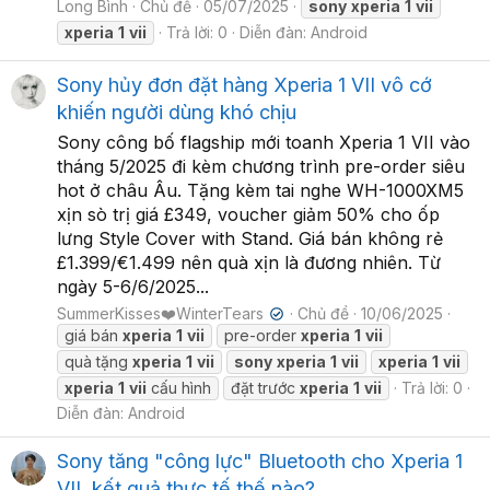
Long Bình
Chủ đề
05/07/2025
sony
xperia
1
vii
xperia
1
vii
Trả lời: 0
Diễn đàn:
Android
Sony hủy đơn đặt hàng Xperia 1 VII vô cớ
khiến người dùng khó chịu
Sony công bố flagship mới toanh Xperia 1 VII vào
tháng 5/2025 đi kèm chương trình pre-order siêu
hot ở châu Âu. Tặng kèm tai nghe WH-1000XM5
xịn sò trị giá £349, voucher giảm 50% cho ốp
lưng Style Cover with Stand. Giá bán không rẻ
£1.399/€1.499 nên quà xịn là đương nhiên. Từ
ngày 5-6/6/2025...
SummerKisses❤️WinterTears
Chủ đề
10/06/2025
✔
giá bán
xperia
1
vii
pre-order
xperia
1
vii
quà tặng
xperia
1
vii
sony
xperia
1
vii
xperia
1
vii
xperia
1
vii
cấu hình
đặt trước
xperia
1
vii
Trả lời: 0
Diễn đàn:
Android
Sony tăng "công lực" Bluetooth cho Xperia 1
VII, kết quả thực tế thế nào?