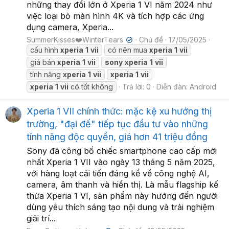
những thay đổi lớn ở Xperia 1 VI năm 2024 như
việc loại bỏ màn hình 4K và tích hợp các ứng
dụng camera, Xperia...
SummerKisses❤️WinterTears
Chủ đề
17/05/2025
✔
cấu hình
xperia
1
vii
có nên mua
xperia
1
vii
giá bán
xperia
1
vii
sony
xperia
1
vii
tính năng
xperia
1
vii
xperia
1
vii
xperia
1
vii
có tốt không
Trả lời: 0
Diễn đàn:
Android
Xperia 1 VII chính thức: mặc kệ xu hướng thị
trường, "đại đế" tiếp tục đầu tư vào những
tính năng độc quyền, giá hơn 41 triệu đồng
Sony đã công bố chiếc smartphone cao cấp mới
nhất Xperia 1 VII vào ngày 13 tháng 5 năm 2025,
với hàng loạt cải tiến đáng kể về công nghệ AI,
camera, âm thanh và hiển thị. Là mẫu flagship kế
thừa Xperia 1 VI, sản phẩm này hướng đến người
dùng yêu thích sáng tạo nội dung và trải nghiệm
giải trí...