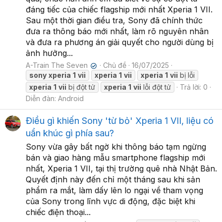
đáng tiếc của chiếc flagship mới nhất Xperia 1 VII.
Sau một thời gian điều tra, Sony đã chính thức
đưa ra thông báo mới nhất, làm rõ nguyên nhân
và đưa ra phương án giải quyết cho người dùng bị
ảnh hưởng...
A-Train The Seven
Chủ đề
16/07/2025
✔
sony
xperia
1
vii
xperia
1
vii
xperia
1
vii
bị lỗi
xperia
1
vii
bị đột tử
xperia
1
vii
lỗi đột tử
Trả lời: 0
Diễn đàn:
Android
Điều gì khiến Sony 'từ bỏ' Xperia 1 VII, liệu có
uẩn khúc gì phía sau?
Sony vừa gây bất ngờ khi thông báo tạm ngừng
bán và giao hàng mẫu smartphone flagship mới
nhất, Xperia 1 VII, tại thị trường quê nhà Nhật Bản.
Quyết định này đến chỉ một tháng sau khi sản
phẩm ra mắt, làm dấy lên lo ngại về tham vọng
của Sony trong lĩnh vực di động, đặc biệt khi
chiếc điện thoại...