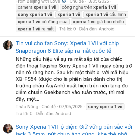
From Beijing with Love
Chủ đề
13/05/2025
✔
camera
xperia
1
vii
công nghệ trên
xperia
1
vii
sony
xperia
1
vii
xperia
1
vii
xperia
1
vii
cấu hình
xperia
1
vii
có đáng mua
xperia
1
vii
giá bao nhiêu
xperia
1
vii
ra mắt
Trả lời: 0
Diễn đàn:
Android
Tin vui cho fan Sony: Xperia 1 VII với chip
Snapdragon 8 Elite sắp ra mắt quốc tế
Những dấu hiệu về sự ra mắt sắp tới của chiếc
điện thoại flagship Sony Xperia 1 VII ngày càng trở
nên rõ ràng hơn. Sau khi một thiết bị với mã hiệu
XQ-FS54 (được cho là phiên bản dành cho thị
trường châu Âu/Anh) xuất hiện trên nền tảng đo
điểm chuẩn Geekbench vào tuần trước, thì mới
đây, một...
Thảo Nông
Chủ đề
07/05/2025
sony
xperia
1
vii
Trả lời: 0
Diễn đàn:
Android
Sony Xperia 1 VII lộ diện: Giữ vững bản sắc với
jack 3.5mm, nút chụp ảnh cứng, khe thẻ nhớ