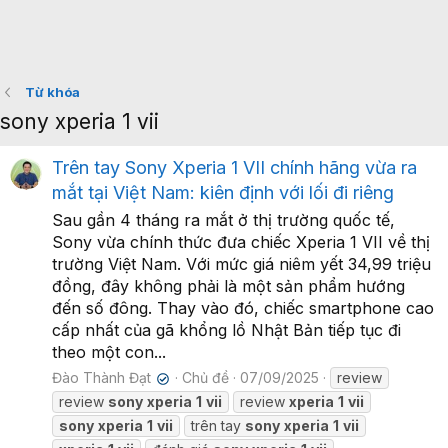
Từ khóa
sony xperia 1 vii
Trên tay Sony Xperia 1 VII chính hãng vừa ra
mắt tại Việt Nam: kiên định với lối đi riêng
Sau gần 4 tháng ra mắt ở thị trường quốc tế,
Sony vừa chính thức đưa chiếc Xperia 1 VII về thị
trường Việt Nam. Với mức giá niêm yết 34,99 triệu
đồng, đây không phải là một sản phẩm hướng
đến số đông. Thay vào đó, chiếc smartphone cao
cấp nhất của gã khổng lồ Nhật Bản tiếp tục đi
theo một con...
Đào Thành Đạt
Chủ đề
07/09/2025
review
✔
review
sony
xperia
1
vii
review
xperia
1
vii
sony
xperia
1
vii
trên tay
sony
xperia
1
vii