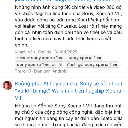
Những hình ảnh dựng 5K chi tiết và video 360 độ
về chiếc flagship tiếp theo của Sony, Xperia 1 VII,
vừa được công bố bởi trang XpertPick phối hợp
với leaker nổi tiếng OnLeaks. Loạt rò rỉ này mang
đến cái nhìn toàn diện đầu tiên về thiết kế và cấu
hình dự kiến của máy trước thời điểm ra mắt
chính...
Khánh Vân
Chủ đề
04/04/2025
review
sony
xperia
1
vii
sony
xperia
1
vii
sony
xperia
1
vii
ra mắt
đánh giá
sony
xperia
1
vii
Trả lời: 0
Diễn đàn:
Android
Không phải AI hay camera, Sony sẽ kích hoạt
"vũ khí bí mật" Walkman trên flagship Xperia 1
VII
Những tin đồn về Sony Xperia 1 VII đang thu hút
sự chú ý của cộng đồng công nghệ, đặc biệt khi
một nguồn tin đáng tin cậy từ diễn đàn Esato chia
sẻ thông tin mới. Trong hai bài đăng mới trên diễn