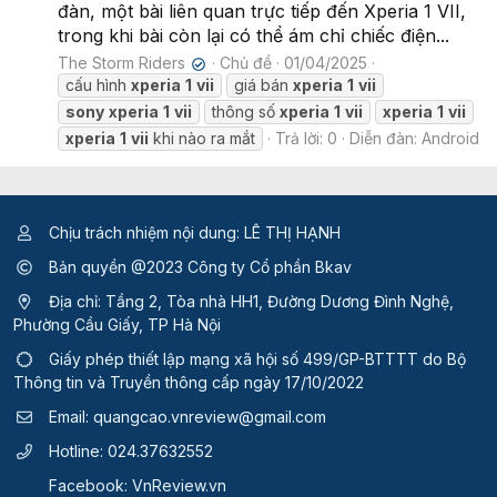
đàn, một bài liên quan trực tiếp đến Xperia 1 VII,
trong khi bài còn lại có thể ám chỉ chiếc điện...
The Storm Riders
Chủ đề
01/04/2025
✔
cấu hình
xperia
1
vii
giá bán
xperia
1
vii
sony
xperia
1
vii
thông số
xperia
1
vii
xperia
1
vii
xperia
1
vii
khi nào ra mắt
Trả lời: 0
Diễn đàn:
Android
Chịu trách nhiệm nội dung: LÊ THỊ HẠNH
Bản quyền @2023 Công ty Cổ phần Bkav
Địa chỉ: Tầng 2, Tòa nhà HH1, Đường Dương Đình Nghệ,
Phường Cầu Giấy, TP Hà Nội
Giấy phép thiết lập mạng xã hội số 499/GP-BTTTT
do Bộ
Thông tin và Truyền thông cấp ngày 17/10/2022
Email:
quangcao.vnreview@gmail.com
Hotline:
024.37632552
Facebook:
VnReview.vn