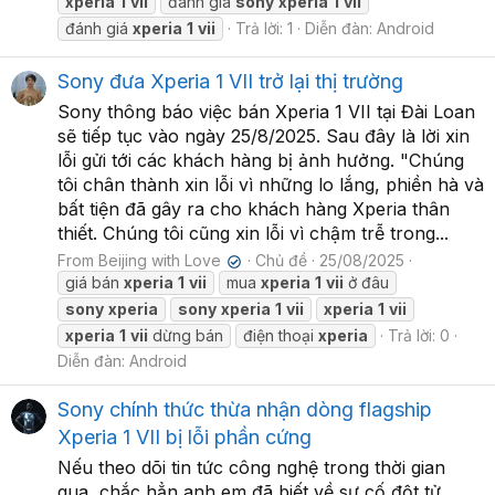
xperia
1
vii
đánh giá
sony
xperia
1
vii
đánh giá
xperia
1
vii
Trả lời: 1
Diễn đàn:
Android
Sony đưa Xperia 1 VII trở lại thị trường
Sony thông báo việc bán Xperia 1 VII tại Đài Loan
sẽ tiếp tục vào ngày 25/8/2025. Sau đây là lời xin
lỗi gửi tới các khách hàng bị ảnh hưởng. "Chúng
tôi chân thành xin lỗi vì những lo lắng, phiền hà và
bất tiện đã gây ra cho khách hàng Xperia thân
thiết. Chúng tôi cũng xin lỗi vì chậm trễ trong...
From Beijing with Love
Chủ đề
25/08/2025
✔
giá bán
xperia
1
vii
mua
xperia
1
vii
ở đâu
sony
xperia
sony
xperia
1
vii
xperia
1
vii
xperia
1
vii
dừng bán
điện thoại
xperia
Trả lời: 0
Diễn đàn:
Android
Sony chính thức thừa nhận dòng flagship
Xperia 1 VII bị lỗi phần cứng
Nếu theo dõi tin tức công nghệ trong thời gian
qua, chắc hẳn anh em đã biết về sự cố đột tử