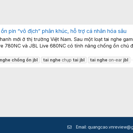
ồn pin “vô địch” phân khúc, hỗ trợ cá nhân hóa sâu
hanh mới ở thị trường Việt Nam. Sau một loạt tai nghe game
ive 780NC và JBL Live 680NC có tính năng chống ồn chủ đ
nghe
chống
ồn
jbl
tai
nghe
chụp
tai
jbl
tai
nghe
on-ear
jbl
Email:
quangcao.vnreview@g