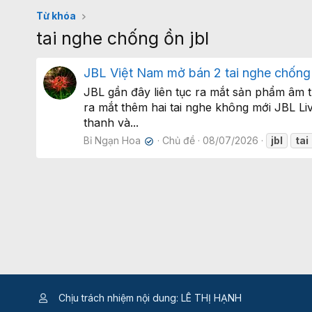
Từ khóa
tai nghe chống ồn jbl
JBL Việt Nam mở bán 2 tai nghe chống 
JBL gần đây liên tục ra mắt sản phẩm âm t
ra mắt thêm hai tai nghe không mới JBL L
thanh và...
Bỉ Ngạn Hoa
Chủ đề
08/07/2026
jbl
tai
✔
Chịu trách nhiệm nội dung: LÊ THỊ HẠNH