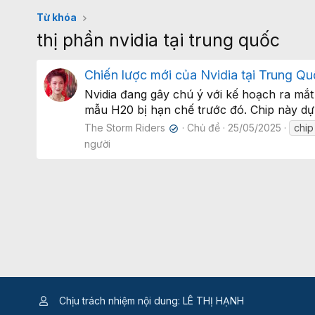
Từ khóa
thị phần nvidia tại trung quốc
Chiến lược mới của Nvidia tại Trung Quố
Nvidia đang gây chú ý với kế hoạch ra mắt 
mẫu H20 bị hạn chế trước đó. Chip này dự kiế
The Storm Riders
Chủ đề
25/05/2025
chip
✔
người
Chịu trách nhiệm nội dung: LÊ THỊ HẠNH