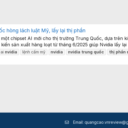
c hòng lách luật Mỹ, lấy lại thị phần
một chipset AI mới cho thị trường Trung Quốc, dựa trên kiế
n sản xuất hàng loạt từ tháng 6/2025 giúp Nvidia lấy lại thị
 ai
nvidia
lệnh cấm mỹ
nvidia
nvidia
trung
quốc
thị
phần
Email:
quangcao.vnreview@g