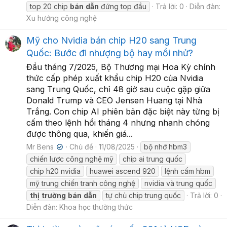
top 20 chip
bán
dẫn
đứng top đầu
Trả lời: 0
Diễn đàn:
Xu hướng công nghệ
Mỹ cho Nvidia bán chip H20 sang Trung
Quốc: Bước đi nhượng bộ hay mồi nhử?
Đầu tháng 7/2025, Bộ Thương mại Hoa Kỳ chính
thức cấp phép xuất khẩu chip H20 của Nvidia
sang Trung Quốc, chỉ 48 giờ sau cuộc gặp giữa
Donald Trump và CEO Jensen Huang tại Nhà
Trắng. Con chip AI phiên bản đặc biệt này từng bị
cấm theo lệnh hồi tháng 4 nhưng nhanh chóng
được thông qua, khiến giá...
Mr Bens
Chủ đề
11/08/2025
bộ nhớ hbm3
✔
chiến lược công nghệ mỹ
chip ai trung quốc
chip h20 nvidia
huawei ascend 920
lệnh cấm hbm
mỹ trung chiến tranh công nghệ
nvidia và trung quốc
thị
trường
bán
dẫn
tự chủ chip trung quốc
Trả lời: 0
Diễn đàn:
Khoa học thường thức