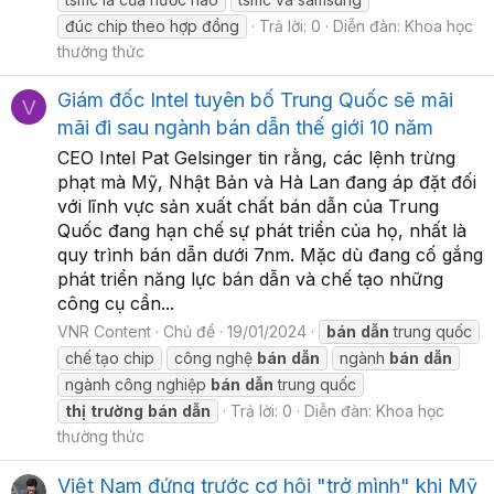
đúc chip theo hợp đồng
Trả lời: 0
Diễn đàn:
Khoa học
thường thức
Giám đốc Intel tuyên bố Trung Quốc sẽ mãi
V
mãi đi sau ngành bán dẫn thế giới 10 năm
CEO Intel Pat Gelsinger tin rằng, các lệnh trừng
phạt mà Mỹ, Nhật Bản và Hà Lan đang áp đặt đối
với lĩnh vực sản xuất chất bán dẫn của Trung
Quốc đang hạn chế sự phát triển của họ, nhất là
quy trình bán dẫn dưới 7nm. Mặc dù đang cố gắng
phát triển năng lực bán dẫn và chế tạo những
công cụ cần...
VNR Content
Chủ đề
19/01/2024
bán
dẫn
trung quốc
chế tạo chip
công nghệ
bán
dẫn
ngành
bán
dẫn
ngành công nghiệp
bán
dẫn
trung quốc
thị
trường
bán
dẫn
Trả lời: 0
Diễn đàn:
Khoa học
thường thức
Việt Nam đứng trước cơ hội "trở mình" khi Mỹ