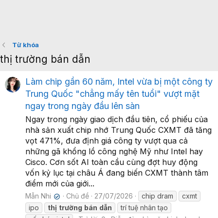
Từ khóa
thị trường bán dẫn
Làm chip gần 60 năm, Intel vừa bị một công ty
Trung Quốc "chẳng mấy tên tuổi" vượt mặt
ngay trong ngày đầu lên sàn
Ngay trong ngày giao dịch đầu tiên, cổ phiếu của
nhà sản xuất chip nhớ Trung Quốc CXMT đã tăng
vọt 471%, đưa định giá công ty vượt qua cả
những gã khổng lồ công nghệ Mỹ như Intel hay
Cisco. Cơn sốt AI toàn cầu cùng đợt huy động
vốn kỷ lục tại châu Á đang biến CXMT thành tâm
điểm mới của giới...
Mẫn Nhi
Chủ đề
27/07/2026
chip dram
cxmt
✔
ipo
thị
trường
bán
dẫn
trí tuệ nhân tạo