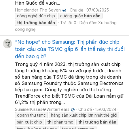
Hàn Quốc để vươn...
Homelander The Seven
Chủ đề
07/03/2025
✔
công nghệ đúc chip
cường quốc
bán
dẫn
thị
trường
bán
dẫn
Trả lời: 0
Diễn đàn:
Xu hướng
công nghệ
“No hope” cho Samsung: Thị phần đúc chip
toàn cầu của TSMC gấp 6 lần thế này thì đuổi
đến bao giờ?
Trong quý 4 năm 2023, thị trường sản xuất chip
tăng trưởng khoảng 8% so với quý trước, doanh
số bán hàng của TSMC đã tăng trong khi doanh
số Samsung Foundry thuộc Samsung Electronics
tiếp tục giảm. Công ty nghiên cứu thị trường
TrendForce cho biết TSMC của Đài Loan nắm giữ
61,2% thị phần trong...
SummerKisses❤️WinterTears
Chủ đề
15/03/2024
✔
doanh thu tsmc
hãng sản xuất chip lớn nhất thế giới
sản xuất chip
thị
phần tsmc
thị
trường
bán
dẫn
tsmc là của nước nào
tsmc và samsung