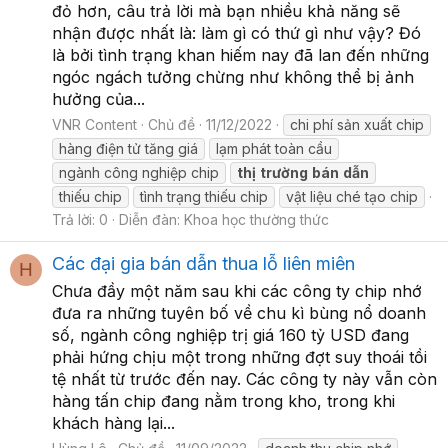
đỏ hơn, câu trả lời mà bạn nhiều khả năng sẽ
nhận được nhất là: làm gì có thứ gì như vậy? Đó
là bởi tình trạng khan hiếm nay đã lan đến những
ngóc ngách tưởng chừng như không thể bị ảnh
hưởng của...
VNR Content
Chủ đề
11/12/2022
chi phí sản xuất chip
hàng điện tử tăng giá
lạm phát toàn cầu
ngành công nghiệp chip
thị
trường
bán
dẫn
thiếu chip
tình trạng thiếu chip
vật liệu ché tạo chip
Trả lời: 0
Diễn đàn:
Khoa học thường thức
Các đại gia bán dẫn thua lỗ liên miên
H
Chưa đầy một năm sau khi các công ty chip nhớ
đưa ra những tuyên bố về chu kì bùng nổ doanh
số, ngành công nghiệp trị giá 160 tỷ USD đang
phải hứng chịu một trong những đợt suy thoái tồi
tệ nhất từ trước đến nay. Các công ty này vẫn còn
hàng tấn chip đang nằm trong kho, trong khi
khách hàng lại...