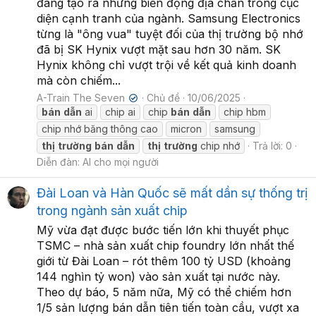
đang tạo ra những biến động địa chấn trong cục
diện cạnh tranh của ngành. Samsung Electronics
từng là "ông vua" tuyệt đối của thị trường bộ nhớ
đã bị SK Hynix vượt mặt sau hơn 30 năm. SK
Hynix không chỉ vượt trội về kết quả kinh doanh
mà còn chiếm...
A-Train The Seven
Chủ đề
10/06/2025
✔
bán
dẫn
ai
chip ai
chip
bán
dẫn
chip hbm
chip nhớ băng thông cao
micron
samsung
thị
trường
bán
dẫn
thị
trường
chip nhớ
Trả lời: 0
Diễn đàn:
AI cho mọi người
Đài Loan và Hàn Quốc sẽ mất dần sự thống trị
trong ngành sản xuất chip
Mỹ vừa đạt được bước tiến lớn khi thuyết phục
TSMC – nhà sản xuất chip foundry lớn nhất thế
giới từ Đài Loan – rót thêm 100 tỷ USD (khoảng
144 nghìn tỷ won) vào sản xuất tại nước này.
Theo dự báo, 5 năm nữa, Mỹ có thể chiếm hơn
1/5 sản lượng bán dẫn tiên tiến toàn cầu, vượt xa