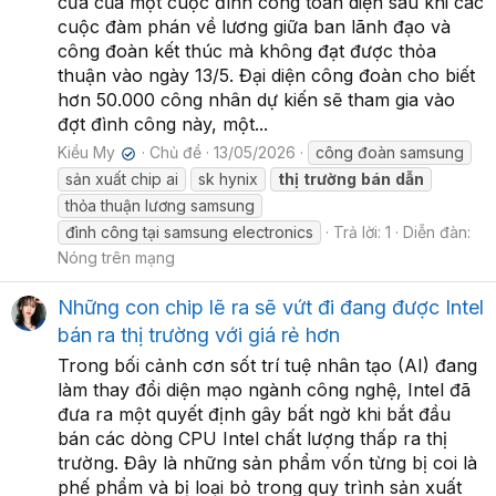
cửa của một cuộc đình công toàn diện sau khi các
cuộc đàm phán về lương giữa ban lãnh đạo và
công đoàn kết thúc mà không đạt được thỏa
thuận vào ngày 13/5. Đại diện công đoàn cho biết
hơn 50.000 công nhân dự kiến sẽ tham gia vào
đợt đình công này, một...
Kiều My
Chủ đề
13/05/2026
công đoàn samsung
✔
sản xuất chip ai
sk hynix
thị
trường
bán
dẫn
thỏa thuận lương samsung
đình công tại samsung electronics
Trả lời: 1
Diễn đàn:
Nóng trên mạng
Những con chip lẽ ra sẽ vứt đi đang được Intel
bán ra thị trường với giá rẻ hơn
Trong bối cảnh cơn sốt trí tuệ nhân tạo (AI) đang
làm thay đổi diện mạo ngành công nghệ, Intel đã
đưa ra một quyết định gây bất ngờ khi bắt đầu
bán các dòng CPU Intel chất lượng thấp ra thị
trường. Đây là những sản phẩm vốn từng bị coi là
phế phẩm và bị loại bỏ trong quy trình sản xuất