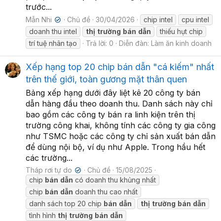
trước...
Mẫn Nhi
Chủ đề
30/04/2026
chip intel
cpu intel
✔
doanh thu intel
thị
trường
bán
dẫn
thiếu hụt chip
trí tuệ nhân tạo
Trả lời: 0
Diễn đàn:
Làm ăn kinh doanh
Xếp hạng top 20 chip bán dẫn "cá kiếm" nhất
trên thế giới, toàn gương mặt thân quen
Bảng xếp hạng dưới đây liệt kê 20 công ty bán
dẫn hàng đầu theo doanh thu. Danh sách này chỉ
bao gồm các công ty bán ra linh kiện trên thị
trường công khai, không tính các công ty gia công
như TSMC hoặc các công ty chỉ sản xuất bán dẫn
để dùng nội bộ, ví dụ như Apple. Trong hầu hết
các trường...
Tháp rơi tự do
Chủ đề
15/08/2025
✔
chip
bán
dẫn
có doanh thu khủng nhất
chip
bán
dẫn
doanh thu cao nhất
danh sách top 20 chip
bán
dẫn
thị
trường
bán
dẫn
tình hình
thị
trường
bán
dẫn