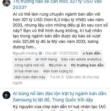
Thị trường nào sẽ cán mốc 321 tỷ USD vào
2033?
AI có thể làm rung chuyển ngành bán dẫn với
hơn 321 tỷ USD (hơn 8,3 triệu tỷ VNĐ) vào năm
2033, nhưng liệu còn những điều gì ẩn sau con số
này? Bạn có thể hình dung không, trí tuệ nhân
tạo trong ngành bán dẫn được dự báo sẽ vượt
mốc 321,66 tỷ đô la Mỹ vào năm 2033, tương
đương hơn...
Nguyễn Hoàng
Chủ đề
17/07/2025
ai
bán
dẫn
✔
ai tạo sinh
an ninh mạng
báo cáo astute analytica
công nghệ mới nổi
thị
phần ai
thị
trường
bán
dẫn
trí tuệ nhân tạo
điện toán lượng tử
điện toán đám mây
Trả lời: 0
Diễn đàn:
AI cho mọi
người
AI bùng nổ làm đảo lộn trật tự ngành bán dẫn:
Samsung bị lật đổ, Trung Quốc trỗi dậy
Kỷ nguyên của chip bán dẫn trí tuệ nhân tạo (AI)