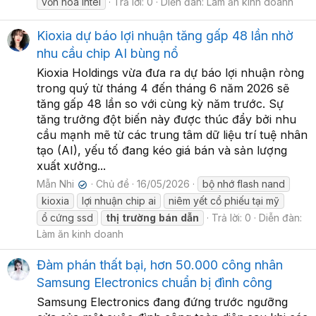
vốn hóa intel
Trả lời: 0
Diễn đàn:
Làm ăn kinh doanh
Kioxia dự báo lợi nhuận tăng gấp 48 lần nhờ
nhu cầu chip AI bùng nổ
Kioxia Holdings vừa đưa ra dự báo lợi nhuận ròng
trong quý từ tháng 4 đến tháng 6 năm 2026 sẽ
tăng gấp 48 lần so với cùng kỳ năm trước. Sự
tăng trưởng đột biến này được thúc đẩy bởi nhu
cầu mạnh mẽ từ các trung tâm dữ liệu trí tuệ nhân
tạo (AI), yếu tố đang kéo giá bán và sản lượng
xuất xưởng...
Mẫn Nhi
Chủ đề
16/05/2026
bộ nhớ flash nand
✔
kioxia
lợi nhuận chip ai
niêm yết cổ phiếu tại mỹ
ổ cứng ssd
thị
trường
bán
dẫn
Trả lời: 0
Diễn đàn:
Làm ăn kinh doanh
Đàm phán thất bại, hơn 50.000 công nhân
Samsung Electronics chuẩn bị đình công
Samsung Electronics đang đứng trước ngưỡng