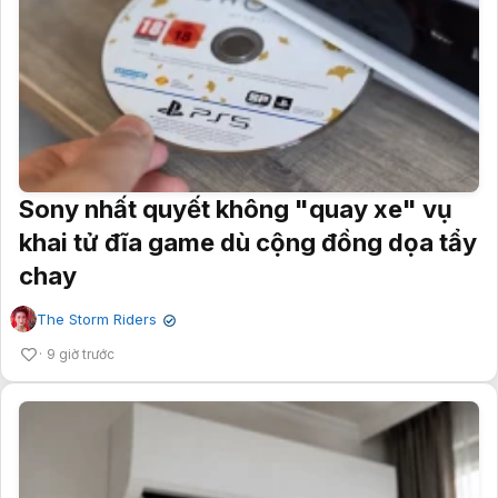
Sony nhất quyết không "quay xe" vụ
khai tử đĩa game dù cộng đồng dọa tẩy
chay
The Storm Riders
✔
9 giờ trước