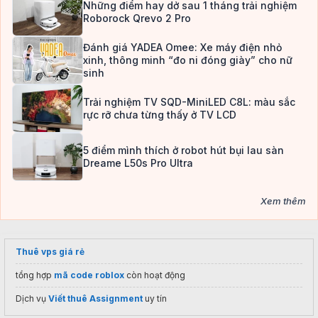
Những điểm hay dở sau 1 tháng trải nghiệm
Roborock Qrevo 2 Pro
Đánh giá YADEA Omee: Xe máy điện nhỏ
xinh, thông minh “đo ni đóng giày” cho nữ
sinh
Trải nghiệm TV SQD-MiniLED C8L: màu sắc
rực rỡ chưa từng thấy ở TV LCD
5 điểm mình thích ở robot hút bụi lau sàn
Dreame L50s Pro Ultra
Xem thêm
Thuê vps giá rẻ
tổng hợp
mã code roblox
còn hoạt động
Dịch vụ
Viết thuê Assignment
uy tín