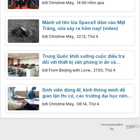
cậy và nhân văn
bởi
Christine May
,
14:06 Hôm qua
Mảnh vỡ tên lửa SpaceX đâm vào Mặt
Trăng, vừa xảy ra hôm nay! (video)
bởi
Christine May
,
22:12, Thứ 4
Trung Quốc khởi xướng cuộc điều tra
đối với thiết bị văn phòng in ấn và
photocopy nhập khẩu
bởi
From Beijing with Love
,
21:50, Thứ 4
Sinh viên dùng AI, kính thông minh để
gian lận thi cử, các trường đại học nên
làm gì?
bởi
Christine May
,
08:14, Thứ 4