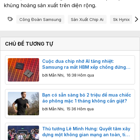
khủng hoảng sản xuất trên diện rộng.
Từ khóa
Công Đoàn Samsung
Sản Xuất Chip Ai
Sk Hynix
CHỦ ĐỀ TƯƠNG TỰ
Cuộc đua chip nhớ AI tăng nhiệt:
Samsung ra mắt HBM xếp chồng đứng
và NAND 400 lớp
bởi
Mẫn Nhi
,
16:38 Hôm qua
Bạn có sẵn sàng bỏ 2 triệu để mua chiếc
áo phông mặc 1 tháng không cần giặt?
bởi
Mẫn Nhi
,
15:36 Hôm qua
Thủ tướng Lê Minh Hưng: Quyết tâm xây
dựng một không gian mạng an toàn, tin