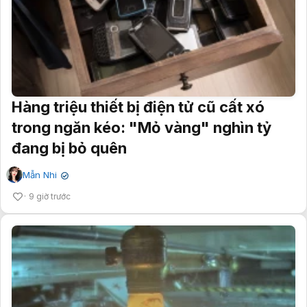
Hàng triệu thiết bị điện tử cũ cất xó
trong ngăn kéo: "Mỏ vàng" nghìn tỷ
đang bị bỏ quên
Mẫn Nhi
✔
9 giờ trước