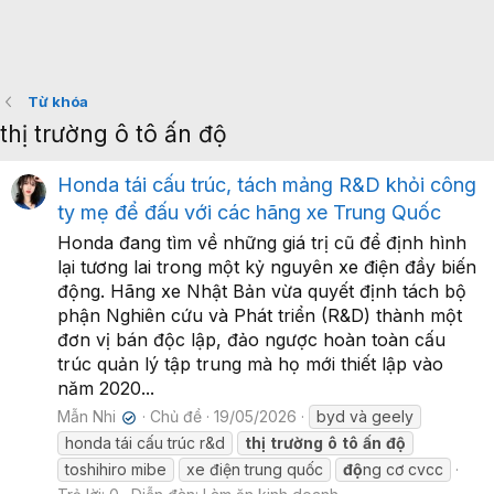
Từ khóa
thị trường ô tô ấn độ
Honda tái cấu trúc, tách mảng R&D khỏi công
ty mẹ để đấu với các hãng xe Trung Quốc
Honda đang tìm về những giá trị cũ để định hình
lại tương lai trong một kỷ nguyên xe điện đầy biến
động. Hãng xe Nhật Bản vừa quyết định tách bộ
phận Nghiên cứu và Phát triển (R&D) thành một
đơn vị bán độc lập, đảo ngược hoàn toàn cấu
trúc quản lý tập trung mà họ mới thiết lập vào
năm 2020...
Mẫn Nhi
Chủ đề
19/05/2026
byd và geely
✔
honda tái cấu trúc r&d
thị
trường
ô
tô
ấn
độ
toshihiro mibe
xe điện trung quốc
độ
ng cơ cvcc