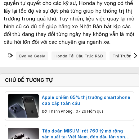
quyền tự quyết cho các kỹ sư, Honda hy vọng có thể
lấy lại tốc độ và sự đột phá từng giúp họ thống trị thị
trường trong quá khứ. Tuy nhiên, liệu việc quay lại mô
hình cũ có đủ để giúp hãng xe Nhật Bản bắt kịp các
đối thủ đang thay đổi từng ngày hay không vẫn là một
câu hỏi lớn đối với các chuyên gia ngành xe.
Từ khóa
Byd Và Geely
Honda Tái Cấu Trúc R&d
Thị Trường Ô
CHỦ ĐỀ TƯƠNG TỰ
Apple chiếm 65% thị trường smartphone
cao cấp toàn cầu
bởi
Thanh Phong
,
07:26 Hôm qua
Tập đoàn MISUMI rót 760 tỷ mở rộng
sản xuất tại Việt Nam, đón đầu làn sóng