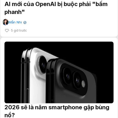
AI mới của OpenAI bị buộc phải "bấm
phanh"
Mẫn Nhi
✔
5 giờ trước
2026 sẽ là năm smartphone gập bùng
nổ?