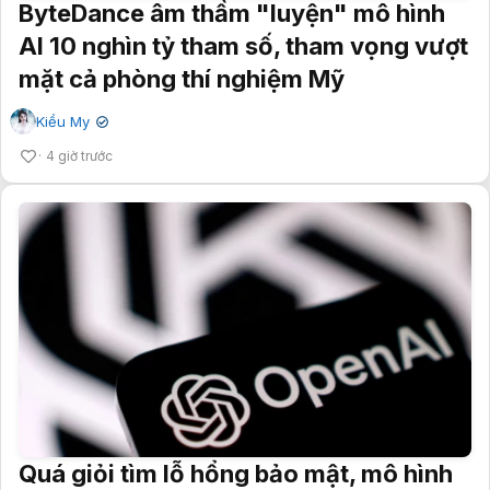
ByteDance âm thầm "luyện" mô hình
AI 10 nghìn tỷ tham số, tham vọng vượt
mặt cả phòng thí nghiệm Mỹ
Kiều My
✔
4 giờ trước
Quá giỏi tìm lỗ hổng bảo mật, mô hình