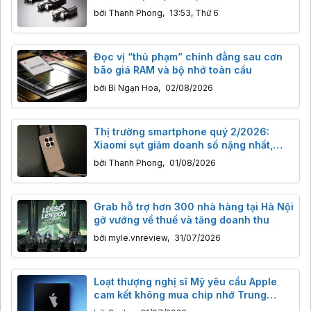
AI và robot toàn cầu
bởi
Thanh Phong
,
13:53, Thứ 6
Đọc vị “thủ phạm” chính đằng sau cơn
bão giá RAM và bộ nhớ toàn cầu
bởi
Bỉ Ngạn Hoa
,
02/08/2026
Thị trường smartphone quý 2/2026:
Xiaomi sụt giảm doanh số nặng nhất,
Apple ‘ăn” nửa doanh thu toàn cầu
bởi
Thanh Phong
,
01/08/2026
Grab hỗ trợ hơn 300 nhà hàng tại Hà Nội
gỡ vướng về thuế và tăng doanh thu
bởi
myle.vnreview
,
31/07/2026
Loạt thượng nghị sĩ Mỹ yêu cầu Apple
cam kết không mua chip nhớ Trung
Quốc