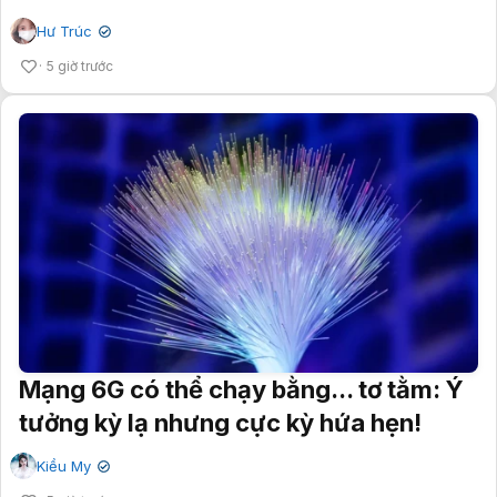
Hư Trúc
✔
5 giờ trước
Mạng 6G có thể chạy bằng... tơ tằm: Ý
tưởng kỳ lạ nhưng cực kỳ hứa hẹn!
Kiều My
✔