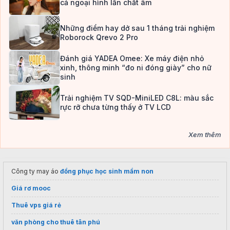
cả ngoại hình lẫn chất âm
Những điểm hay dở sau 1 tháng trải nghiệm
Roborock Qrevo 2 Pro
Đánh giá YADEA Omee: Xe máy điện nhỏ
xinh, thông minh “đo ni đóng giày” cho nữ
sinh
Trải nghiệm TV SQD-MiniLED C8L: màu sắc
rực rỡ chưa từng thấy ở TV LCD
Xem thêm
Công ty may áo
đồng phục học sinh mầm non
Giá rơ mooc
Thuê vps giá rẻ
văn phòng cho thuê tân phú