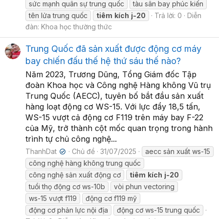
sức mạnh quân sự trung quốc
tàu sân bay phúc kiến
tên lửa trung quốc
tiêm
kích
j-20
Trả lời: 0
Diễn
đàn:
Khoa học thường thức
Trung Quốc đã sản xuất được động cơ máy
bay chiến đấu thế hệ thứ sáu thế nào?
Năm 2023, Trương Dũng, Tổng Giám đốc Tập
đoàn Khoa học và Công nghệ Hàng không Vũ trụ
Trung Quốc (AECC), tuyên bố bắt đầu sản xuất
hàng loạt động cơ WS-15. Với lực đẩy 18,5 tấn,
WS-15 vượt cả động cơ F119 trên máy bay F-22
của Mỹ, trở thành cột mốc quan trọng trong hành
trình tự chủ công nghệ...
ThanhDat
Chủ đề
31/07/2025
aecc sản xuất ws-15
✔
công nghệ hàng không trung quốc
công nghệ sản xuất động cơ
tiêm
kích
j-20
tuổi thọ động cơ ws-10b
vòi phun vectoring
ws-15 vượt f119
động cơ f119 mỹ
động cơ phản lực nội địa
động cơ ws-15 trung quốc