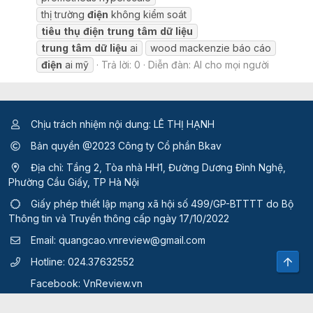
thị trường
điện
không kiểm soát
tiêu
thụ
điện
trung
tâm
dữ
liệu
trung
tâm
dữ
liệu
ai
wood mackenzie báo cáo
điện
ai mỹ
Trả lời: 0
Diễn đàn:
AI cho mọi người
Chịu trách nhiệm nội dung: LÊ THỊ HẠNH
Bản quyền @2023 Công ty Cổ phần Bkav
Địa chỉ: Tầng 2, Tòa nhà HH1, Đường Dương Đình Nghệ,
Phường Cầu Giấy, TP Hà Nội
Giấy phép thiết lập mạng xã hội số 499/GP-BTTTT
do Bộ
Thông tin và Truyền thông cấp ngày 17/10/2022
Email:
quangcao.vnreview@gmail.com
Top
Hotline:
024.37632552
Facebook:
VnReview.vn
Quy định và điều khoản sử dụng