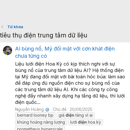
Từ khóa
tiêu thụ điện trung tâm dữ liệu
AI bùng nổ, Mỹ đối mặt với cơn khát điện
chưa từng có
Liệu lưới điện Hoa Kỳ có kịp thích nghi với sự
bùng nổ của trung tâm dữ liệu AI? Hệ thống điện
tại Mỹ đang đối mặt với bài toán hóc búa: làm sao
để đáp ứng đủ nguồn điện cho sự bùng nổ của
các trung tâm dữ liệu AI. Khi các công ty công
nghệ đẩy nhanh xây dựng hạ tầng dữ liệu, thì lưới
điện quốc...
Nguyễn Hoàng
Chủ đề
20/06/2025
✔
bernard looney bp
giá
điện
tăng vì ai
khủng hoảng năng lượng
lưới
điện
hoa kỳ
prometheus hyperscale