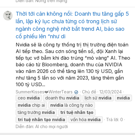
Diễn đàn:
Nóng trên mạng
Thời tới cản không nổi: Doanh thu tăng gấp 5
lần, lập kỷ lục chưa từng có trong lịch sử
ngành công nghệ nhờ bắt trend AI, bảo sao
cổ phiếu lên “như di
Nvidia sẽ là công ty thống trị thị trường điện toán
AI tiếp theo. Sau cơn sóng tiền số, đội Xanh lại
tiếp tục vớ bẫm khi đào trúng “mỏ vàng” AI. Theo
báo cáo từ Bloomberg, doanh thu của NVIDIA
vào năm 2026 có thể tăng lên 130 tỷ USD, gần
như tăng 5 lần so với năm 2023, tăng thêm gần
100 tỷ USD...
SummerKisses❤️WinterTears
Chủ đề
12/03/2024
✔
ceo
nvidia
doanh thu
nvidia
lịch sử
nvidia
nvidia
nvidia
chip ai
nvidia
là công ty nào
tăng trưởng
nvidia
trí
tuệ
nhân
tạo
trí
tuệ
nhân
tạo
nvidia
vốn hóa
nvidia
Trả lời: 0
Diễn đàn:
AI cho mọi người