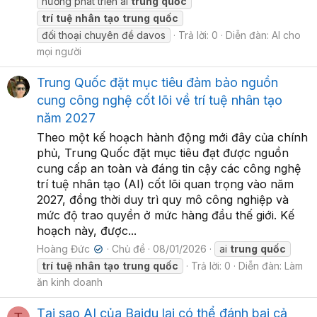
hướng phát triển ai
trung
quốc
trí
tuệ
nhân
tạo
trung
quốc
đối thoại chuyên đề davos
Trả lời: 0
Diễn đàn:
AI cho
mọi người
Trung Quốc đặt mục tiêu đảm bảo nguồn
cung công nghệ cốt lõi về trí tuệ nhân tạo
năm 2027
Theo một kế hoạch hành động mới đây của chính
phủ, Trung Quốc đặt mục tiêu đạt được nguồn
cung cấp an toàn và đáng tin cậy các công nghệ
trí tuệ nhân tạo (AI) cốt lõi quan trọng vào năm
2027, đồng thời duy trì quy mô công nghiệp và
mức độ trao quyền ở mức hàng đầu thế giới. Kế
hoạch này, được...
Hoàng Đức
Chủ đề
08/01/2026
ai
trung
quốc
✔
trí
tuệ
nhân
tạo
trung
quốc
Trả lời: 0
Diễn đàn:
Làm
ăn kinh doanh
Tại sao AI của Baidu lại có thể đánh bại cả