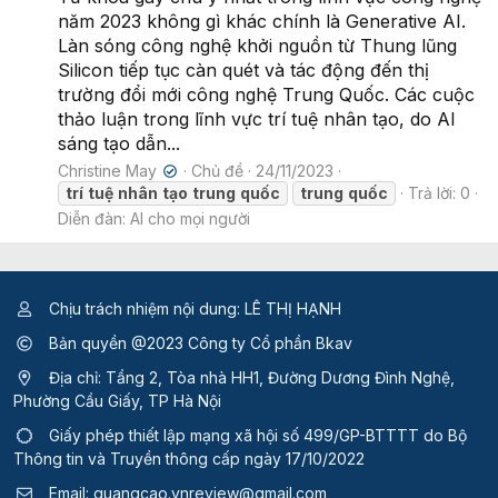
năm 2023 không gì khác chính là Generative AI.
Làn sóng công nghệ khởi nguồn từ Thung lũng
Silicon tiếp tục càn quét và tác động đến thị
trường đổi mới công nghệ Trung Quốc. Các cuộc
thảo luận trong lĩnh vực trí tuệ nhân tạo, do AI
sáng tạo dẫn...
Christine May
Chủ đề
24/11/2023
✔
trí
tuệ
nhân
tạo
trung
quốc
trung
quốc
Trả lời: 0
Diễn đàn:
AI cho mọi người
Chịu trách nhiệm nội dung: LÊ THỊ HẠNH
Bản quyền @2023 Công ty Cổ phần Bkav
Địa chỉ: Tầng 2, Tòa nhà HH1, Đường Dương Đình Nghệ,
Phường Cầu Giấy, TP Hà Nội
Giấy phép thiết lập mạng xã hội số 499/GP-BTTTT
do Bộ
Thông tin và Truyền thông cấp ngày 17/10/2022
Email:
quangcao.vnreview@gmail.com