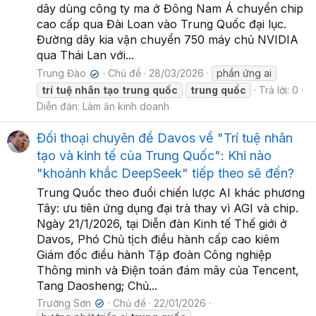
dây dùng công ty ma ở Đông Nam Á chuyển chip
cao cấp qua Đài Loan vào Trung Quốc đại lục.
Đường dây kia vận chuyển 750 máy chủ NVIDIA
qua Thái Lan với...
Trung Đào
Chủ đề
28/03/2026
phần ứng ai
✔
trí
tuệ
nhân
tạo
trung
quốc
trung
quốc
Trả lời: 0
Diễn đàn:
Làm ăn kinh doanh
Đối thoại chuyên đề Davos về "Trí tuệ nhân
tạo và kinh tế của Trung Quốc": Khi nào
"khoảnh khắc DeepSeek" tiếp theo sẽ đến?
Trung Quốc theo đuổi chiến lược AI khác phương
Tây: ưu tiên ứng dụng đại trà thay vì AGI và chip.
Ngày 21/1/2026, tại Diễn đàn Kinh tế Thế giới ở
Davos, Phó Chủ tịch điều hành cấp cao kiêm
Giám đốc điều hành Tập đoàn Công nghiệp
Thông minh và Điện toán đám mây của Tencent,
Tang Daosheng; Chủ...
Trường Sơn
Chủ đề
22/01/2026
✔