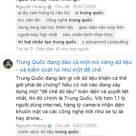
Nguyễn Hoàng
Chủ đề
25/07/2025
✔
ai lấy cảm hứng từ não bộ
ai
trung
quốc
bci xâm lấn
công nghệ
trung
quốc
dong ming đại học thiên tân
giao diện não máy tính
người máy hợp nhất
siêu chiến binh nhận thức
trí
tuệ
nhân
tạo
trung
quốc
z advanced computing
Trả lời: 0
Diễn đàn:
AI cho mọi người
Trung Quốc đang đào cả một mỏ vàng dữ liệu
– và kiểm soát nó như một đế chế
Trung Quốc đang làm gì với dữ liệu khiến cả thế
giới phải dè chừng? Nếu có nơi nào đang xây
dựng một "đế chế dữ liệu" toàn diện và quyết liệt
nhất, thì đó chính là Trung Quốc. Với hơn 1,1 tỷ
người dùng internet, hàng tỷ camera nhận diện
khuôn mặt và các công nghệ mới như xe tự lái
hay drone...
Nguyễn Hoàng
Chủ đề
04/07/2025
✔
chính sách dữ liệu
trung
quốc