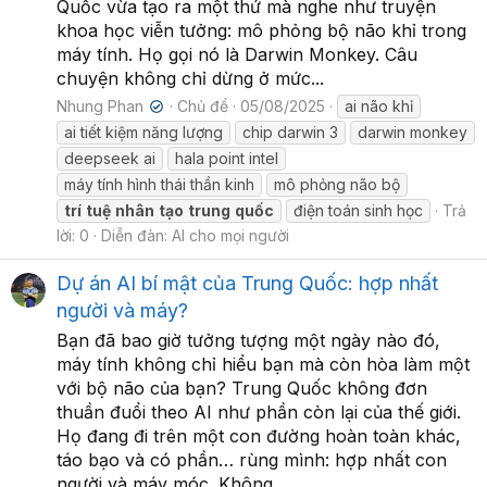
Quốc vừa tạo ra một thứ mà nghe như truyện
khoa học viễn tưởng: mô phỏng bộ não khỉ trong
máy tính. Họ gọi nó là Darwin Monkey. Câu
chuyện không chỉ dừng ở mức...
Nhung Phan
Chủ đề
05/08/2025
ai não khỉ
✔
ai tiết kiệm năng lượng
chip darwin 3
darwin monkey
deepseek ai
hala point intel
máy tính hình thái thần kinh
mô phỏng não bộ
trí
tuệ
nhân
tạo
trung
quốc
điện toán sinh học
Trả
lời: 0
Diễn đàn:
AI cho mọi người
Dự án AI bí mật của Trung Quốc: hợp nhất
người và máy?
Bạn đã bao giờ tưởng tượng một ngày nào đó,
máy tính không chỉ hiểu bạn mà còn hòa làm một
với bộ não của bạn? Trung Quốc không đơn
thuần đuổi theo AI như phần còn lại của thế giới.
Họ đang đi trên một con đường hoàn toàn khác,
táo bạo và có phần… rùng mình: hợp nhất con
người và máy móc. Không...