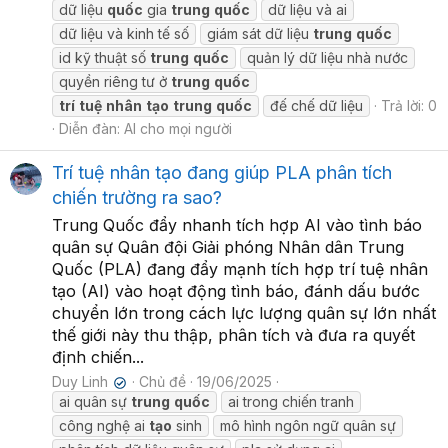
dữ liệu
quốc
gia
trung
quốc
dữ liệu và ai
dữ liệu và kinh tế số
giám sát dữ liệu
trung
quốc
id kỹ thuật số
trung
quốc
quản lý dữ liệu nhà nước
quyền riêng tư ở
trung
quốc
trí
tuệ
nhân
tạo
trung
quốc
đế chế dữ liệu
Trả lời: 0
Diễn đàn:
AI cho mọi người
Trí tuệ nhân tạo đang giúp PLA phân tích
chiến trường ra sao?
Trung Quốc đẩy nhanh tích hợp AI vào tình báo
quân sự Quân đội Giải phóng Nhân dân Trung
Quốc (PLA) đang đẩy mạnh tích hợp trí tuệ nhân
tạo (AI) vào hoạt động tình báo, đánh dấu bước
chuyển lớn trong cách lực lượng quân sự lớn nhất
thế giới này thu thập, phân tích và đưa ra quyết
định chiến...
Duy Linh
Chủ đề
19/06/2025
✔
ai quân sự
trung
quốc
ai trong chiến tranh
công nghệ ai
tạo
sinh
mô hình ngôn ngữ quân sự