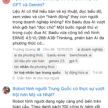
T
GPT và Gemini?
Liệu AI có thể hiểu bản vẽ kỹ thuật, đọc biểu đồ,
xem video và còn “hành động” thay con người
trong doanh nghiệp không? Khi Baidu đưa AI vượt
khỏi giới hạn “đọc chữ” Một bước ngoặt thú vị
trong cuộc đua AI: Baidu vừa công bố mô hình
ERNIE 4.5-VL-28B-A3B-Thinking, phiên bản AI đa
phương thức có...
Trương Quang
Chủ đề
13/11/2025
ai doanh nghiệp
✔
ai đa phương thức
baidu ernie
benchmark ai
dữ liệu phi văn bản
gemini 2.5
gpt-5
tác
nhân
đa phương thức
trí
tuệ
nhân
tạo
trung
quốc
tự động hóa ai
Trả lời:
0
Diễn đàn:
AI cho mọi người
Robot hình người Trung Quốc có thực sự vượt
trội hơn Mỹ và Nhật?
Robot hình người đang ngày càng phổ biến trên
toàn cầu. Theo danh sách 100 công ty niêm yết