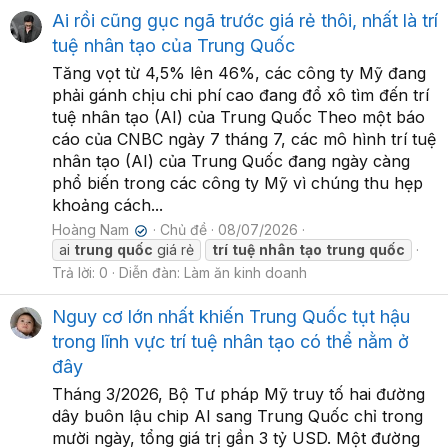
Ai rồi cũng gục ngã trước giá rẻ thôi, nhất là trí
tuệ nhân tạo của Trung Quốc
Tăng vọt từ 4,5% lên 46%, các công ty Mỹ đang
phải gánh chịu chi phí cao đang đổ xô tìm đến trí
tuệ nhân tạo (AI) của Trung Quốc Theo một báo
cáo của CNBC ngày 7 tháng 7, các mô hình trí tuệ
nhân tạo (AI) của Trung Quốc đang ngày càng
phổ biến trong các công ty Mỹ vì chúng thu hẹp
khoảng cách...
Hoàng Nam
Chủ đề
08/07/2026
✔
ai
trung
quốc
giá rẻ
trí
tuệ
nhân
tạo
trung
quốc
Trả lời: 0
Diễn đàn:
Làm ăn kinh doanh
Nguy cơ lớn nhất khiến Trung Quốc tụt hậu
trong lĩnh vực trí tuệ nhân tạo có thể nằm ở
đây
Tháng 3/2026, Bộ Tư pháp Mỹ truy tố hai đường
dây buôn lậu chip AI sang Trung Quốc chỉ trong
mười ngày, tổng giá trị gần 3 tỷ USD. Một đường