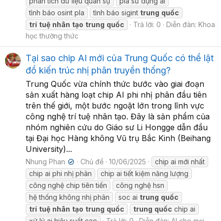
phân tích dữ liệu quân sự
pla sử dụng ai
tình báo osint pla
tình báo sigint
trung
quốc
trí
tuệ
nhân
tạo
trung
quốc
Trả lời: 0
Diễn đàn:
Khoa
học thường thức
Tại sao chip AI mới của Trung Quốc có thể lật
đổ kiến trúc nhị phân truyền thống?
Trung Quốc vừa chính thức bước vào giai đoạn
sản xuất hàng loạt chip AI phi nhị phân đầu tiên
trên thế giới, một bước ngoặt lớn trong lĩnh vực
công nghệ trí tuệ nhân tạo. Đây là sản phẩm của
nhóm nghiên cứu do Giáo sư Li Hongge dẫn đầu
tại Đại học Hàng không Vũ trụ Bắc Kinh (Beihang
University)...
Nhung Phan
Chủ đề
10/06/2025
chip ai mới nhất
✔
chip ai phi nhị phân
chip ai tiết kiệm năng lượng
công nghệ chip tiên tiến
công nghệ hsn
hệ thống không nhị phân
soc ai
trung
quốc
trí
tuệ
nhân
tạo
trung
quốc
trung
quốc
chip ai
xử lý ai hiệu suất cao
Trả lời: 0
Diễn đàn:
AI cho mọi