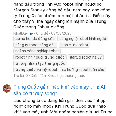
hàng đầu trong lĩnh vực robot hình người do
Morgan Stanley công bố đầu năm nay, các công
ty Trung Quốc chiếm hơn một phần ba. Điều này
cho thấy vị thế ngày càng lớn mạnh của Trung
Quốc trong lĩnh vực công...
NhatDuy
Chủ đề
08/08/2025
✔
asimo honda đóng cửa
công nghệ robot hình người
công ty robot hàng đầu
elon musk robot
ngành công nghiệp robot
robot hình người
trung
quốc
startup robot na uy
trí
tuệ
nhân
tạo
trung
quốc
trung
quốc
và mỹ robot
xu hướng robot toàn cầu
Trả lời: 0
Diễn đàn:
Khoa học thường thức
Trung Quốc gắn “não khỉ” vào máy tính: AI
sắp có tư duy sống?
Liệu chúng ta có đang tiến gần đến việc “nhập
hồn” cho máy móc? Khi Trung Quốc đưa "não
khỉ" vào máy tính Một nhóm nghiên cứu tại Trung