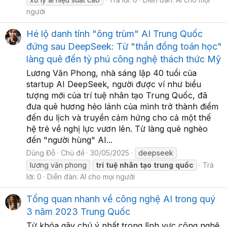
người
Hé lộ danh tính "ông trùm" AI Trung Quốc
đứng sau DeepSeek: Từ "thần đồng toán học"
làng quê đến tỷ phú công nghệ thách thức Mỹ
Lương Văn Phong, nhà sáng lập 40 tuổi của
startup AI DeepSeek, người được ví như biểu
tượng mới của trí tuệ nhân tạo Trung Quốc, đã
đưa quê hương hẻo lánh của mình trở thành điểm
đến du lịch và truyền cảm hứng cho cả một thế
hệ trẻ về nghị lực vươn lên. Từ làng quê nghèo
đến "người hùng" AI...
Dũng Đỗ
Chủ đề
30/05/2025
deepseek
lương văn phong
trí
tuệ
nhân
tạo
trung
quốc
Trả
lời: 0
Diễn đàn:
AI cho mọi người
Tổng quan nhanh về công nghệ AI trong quý
3 năm 2023 Trung Quốc
Từ khóa gây chú ý nhất trong lĩnh vực công nghệ