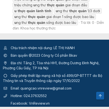
triệu chứng
u
ng thư
thực
quản
giai đoạn đầu
u
thực
quản
lành
tính
u
ng thư
thực
quản
1/3 dưới
u
ng thư
thực
quản
giai đoạn 1 sống được bao lâu
u
ng thư
thực
quản
sống được bao lâu
Trả lời: 0
Diễn
đàn:
Khoa học thường thức
Chịu trách nhiệm nội dung: LÊ THỊ HẠNH
Bản quyền @2023 Công ty Cổ phần Bkav
Địa chỉ: Tầng 2, Tòa nhà HH1, Đường Dương Đình Nghệ,
Phường Cầu Giấy, TP Hà Nội
Giấy phép thiết lập mạng xã hội số 499/GP-BTTTT
do Bộ
Thông tin và Truyền thông cấp ngày 17/10/2022
Email:
quangcao.vnreview@gmail.com
Top
Hotline:
024.37632552
Facebook:
VnReview.vn