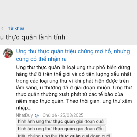
Từ khóa
u thực quản lành tính
Ung thư thực quản triệu chứng mơ hồ, nhưng
cũng có thể nhận ra
Ung thư thực quản là loại ung thư phổ biến đứng
hàng thứ 8 trên thế giới và có tiên lượng xấu nhất
trong các loại ung thư vì khi phát hiện được trên
lâm sàng, u thường đã ở giai đoạn muộn. Ung thư
thực quản thường xuất phát từ các tế bào của
niêm mạc thực quản. Theo thời gian, ung thư xâm
nhập...
NhatDuy
Chủ đề
25/03/2025
✔
hình ảnh
u
ng thư
thực
quản
giai đoạn cuối
hình ảnh
u
ng thư
thực
quản
giai đoạn đầu
triệu chứng
u
ng thư
thực
quản
giai đoạn cuối