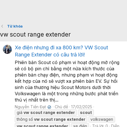
Từ khóa
vw scout range extender
Xe điện nhưng đi xa 800 km? VW Scout
Range Extender có câu trả lời!
Phiên bản Scout có phạm vi hoạt động mở rộng
sẽ có bộ pin chỉ bằng một nửa kích thước của
phiên bản chạy điện, nhưng phạm vi hoạt động
kết hợp của nó sẽ vượt xa phiên bản EV. Sự hồi
sinh của thương hiệu Scout Motors dưới thời
Volkswagen là một trong những bước phát triển
thú vị nhất trên thị...
Nguyễn Tiến Đạt
Chủ đề
17/02/2025
✔
giá
vw
scout
range
extender
scout
thông số
vw
scout
range
extender
volkswagen
vw
scout
range
extender
xe điện
Trả lời: 0
Diễn