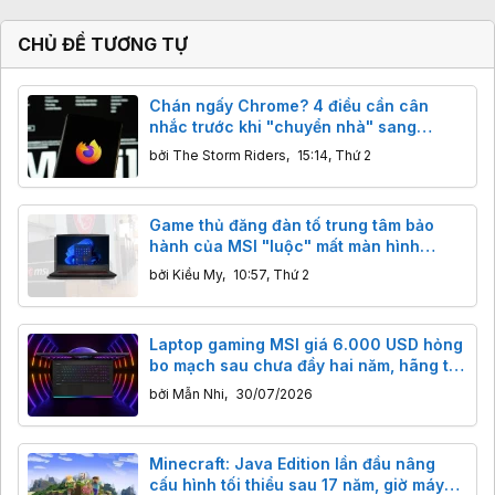
CHỦ ĐỀ TƯƠNG TỰ
Chán ngấy Chrome? 4 điều cần cân
nhắc trước khi "chuyển nhà" sang
Firefox
bởi
The Storm Riders
,
15:14, Thứ 2
Game thủ đăng đàn tố trung tâm bảo
hành của MSI "luộc" mất màn hình
144Hz, sự thật đằng sau hoá ra là lỗi sơ
bởi
Kiều My
,
10:57, Thứ 2
đẳng
Laptop gaming MSI giá 6.000 USD hỏng
bo mạch sau chưa đầy hai năm, hãng từ
chối sửa vì “đắt hơn mua máy mới”
bởi
Mẫn Nhi
,
30/07/2026
Minecraft: Java Edition lần đầu nâng
cấu hình tối thiểu sau 17 năm, giờ máy