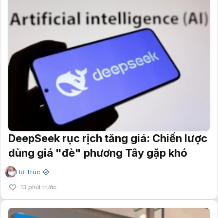
DeepSeek rục rịch tăng giá: Chiến lược
dùng giá "đè" phương Tây gặp khó
Hư Trúc
✔
13 phút trước