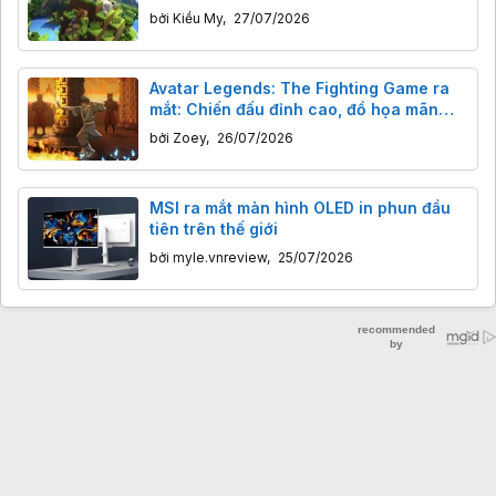
dưới 8GB RAM khó chơi
bởi
Kiều My
,
27/07/2026
Avatar Legends: The Fighting Game ra
mắt: Chiến đấu đỉnh cao, đồ họa mãn
nhãn nhưng còn thiếu gì?
bởi
Zoey
,
26/07/2026
MSI ra mắt màn hình OLED in phun đầu
tiên trên thế giới
bởi
myle.vnreview
,
25/07/2026