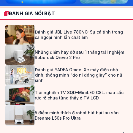
ĐÁNH GIÁ NỔI BẬT
Đánh giá JBL Live 780NC: Sự cá tính trong
cả ngoại hình lẫn chất âm
Những điểm hay dở sau 1 tháng trải nghiệm
Roborock Qrevo 2 Pro
Đánh giá YADEA Omee: Xe máy điện nhỏ
xinh, thông minh “đo ni đóng giày” cho nữ
sinh
Trải nghiệm TV SQD-MiniLED C8L: màu sắc
rực rỡ chưa từng thấy ở TV LCD
5 điểm mình thích ở robot hút bụi lau sàn
Dreame L50s Pro Ultra