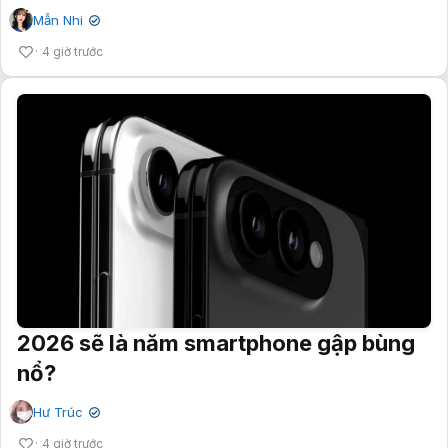
Mẫn Nhi
✔
4 giờ trước
2026 sẽ là năm smartphone gập bùng
nổ?
Hư Trúc
✔
4 giờ trước