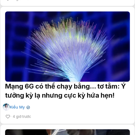
Mạng 6G có thể chạy bằng... tơ tằm: Ý
tưởng kỳ lạ nhưng cực kỳ hứa hẹn!
Kiều My
✔
4 giờ trước