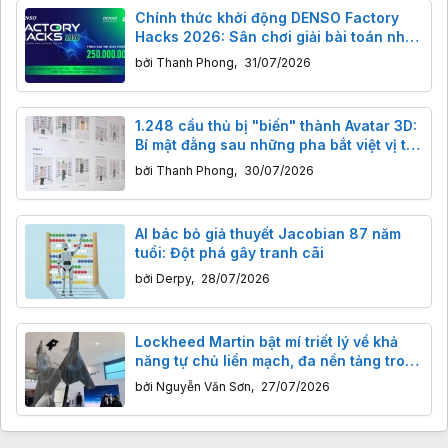
Chính thức khởi động DENSO Factory
Hacks 2026: Sân chơi giải bài toán nhà
máy thông minh cho giới trẻ Việt
bởi
Thanh Phong
,
31/07/2026
1.248 cầu thủ bị "biến" thành Avatar 3D:
Bí mật đằng sau những pha bắt việt vị tại
World Cup 2026
bởi
Thanh Phong
,
30/07/2026
AI bác bỏ giả thuyết Jacobian 87 năm
tuổi: Đột phá gây tranh cãi
bởi
Derpy
,
28/07/2026
Lockheed Martin bật mí triết lý về khả
năng tự chủ liền mạch, đa nền tảng trong
các chiến trường tương lai
bởi
Nguyễn Văn Sơn
,
27/07/2026