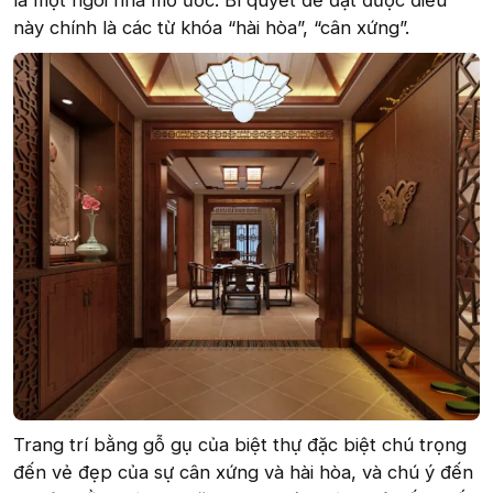
là một ngôi nhà mơ ước. Bí quyết để đạt được điều
này chính là các từ khóa “hài hòa”, “cân xứng”.
Trang trí bằng gỗ gụ của biệt thự đặc biệt chú trọng
đến vẻ đẹp của sự cân xứng và hài hòa, và chú ý đến