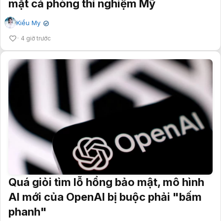
mặt cả phòng thí nghiệm Mỹ
Kiều My
✔
4 giờ trước
Quá giỏi tìm lỗ hổng bảo mật, mô hình
AI mới của OpenAI bị buộc phải "bấm
phanh"