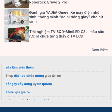
Roborock Qrevo 2 Pro
Đánh giá YADEA Omee: Xe máy điện nhỏ
xinh, thông minh “đo ni đóng giày” cho nữ
sinh
Trải nghiệm TV SQD-MiniLED C8L: màu sắc
rực rỡ chưa từng thấy ở TV LCD
Xem thêm
sữa tắm siêu thơm
Shop
đặt hoa chúc mừng
giao tận nơi
công ty xây dựng uy tín tphcm
Thuê vps giá rẻ
máy xay giò chả công nghiệp
Dự án
Vinhomes Saigon Park
Hóc Môn