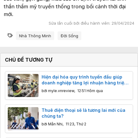
thần thẩm mỹ truyền thống trong bối cảnh thời đại
mới.
Sửa lần cuối bởi điều hành viên:
29/04/2024
Từ khóa
Nhà Thông Minh
Đời Sống
CHỦ ĐỀ TƯƠNG TỰ
Hiện đại hóa quy trình tuyến đầu giúp
doanh nghiệp tăng lợi nhuận hàng triệu
USD
bởi
myle.vnreview
,
12:51 Hôm qua
Thuê điện thoại sẽ là tương lai mới của
chúng ta?
bởi
Mẫn Nhi
,
11:23, Thứ 2