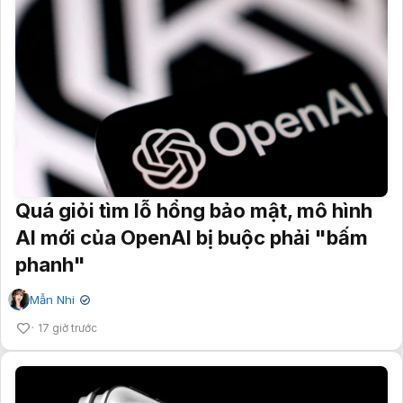
Quá giỏi tìm lỗ hổng bảo mật, mô hình
AI mới của OpenAI bị buộc phải "bấm
phanh"
Mẫn Nhi
✔
17 giờ trước