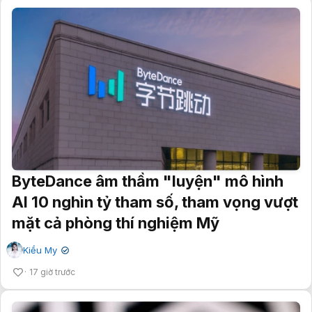
ByteDance âm thầm "luyện" mô hình
AI 10 nghìn tỷ tham số, tham vọng vượt
mặt cả phòng thí nghiệm Mỹ
Kiều My
✔
17 giờ trước