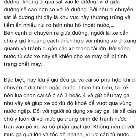
đường, không đi quá sát vào lề đường, vì ở giữa
đường sẽ cao hơn so với lề đường. Bởi nếu di chuyển
sát lề đường thì đây là khu vực này thường trũng và
tiềm ẩn nhiều rủi ro hơn như hố thoát nước,...
Bên cạnh di chuyển ra giữa đường, người lái xe cần
chú ý giữ khoảng cách thích hợp với những xe đi xung
quanh và tránh đi gần các xe trọng tải lớn. Bởi sóng
nước từ các xe này sẽ khiến cho xe máy dễ bị tình
trạng chết máy.
Đặc biệt, hãy lưu ý giữ đều ga và cài số phù hợp khi di
chuyển ở địa hình ngập nước. Theo tìm hiểu, tài xế
nên lựa chọn cài số ở số 3 hoặc 4 và giữ đều tay ga,
như vậy sẽ giúp xe có đủ độ khoẻ để vượt qua vùng
nước ngập. Đối với người sử dụng xe tay ga, tài xế cần
chú ý luôn đi với mức ga trung bình để tránh nước
tràn vào pô xe và bộ phận quạt gió. Không nên đi với
mức ga quá lớn và tốc độ nhanh, vì lực cản từ nước