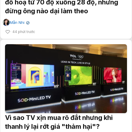
đồ hoạ từ 70 độ xuống 28 độ, nhưng
đừng ông nào dại làm theo
Mẫn Nhi
✔
44 phút trước
Vì sao TV xịn mua rõ đắt nhưng khi
thanh lý lại rớt giá "thảm hại"?