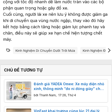
cộng với tốc độ nhanh dễ làm nước tràn vào các bộ
phận quan trọng hoặc gây đổ xe.
Cuối cùng, người lái xe nên lưu ý không được giảm ga
khi di chuyển qua vùng nước ngập, thay vào đó hãy
kết hợp bằng cách tăng hoặc giảm lực phanh tay và
chân, điều này sẽ giúp xe hạn chế hiện tượng chết
máy.
Từ khóa
Kinh Nghiệm Di Chuyển Dưới Trời Mưa
Kinh Nghiệm Đi X
CHỦ ĐỀ TƯƠNG TỰ
Đánh giá YADEA Omee: Xe máy điện nhỏ
xinh, thông minh “đo ni đóng giày” cho
nữ sinh
bởi
Thanh Nam
,
17:26, Thứ 4
VinFast khai trương cùng lúc 21 đại lý,