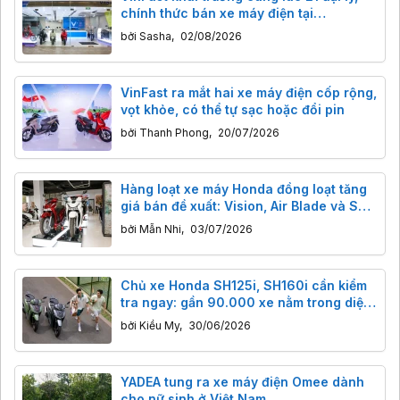
chính thức bán xe máy điện tại
Philippines
bởi
Sasha
,
02/08/2026
VinFast ra mắt hai xe máy điện cốp rộng,
vọt khỏe, có thể tự sạc hoặc đổi pin
bởi
Thanh Phong
,
20/07/2026
Hàng loạt xe máy Honda đồng loạt tăng
giá bán đề xuất: Vision, Air Blade và SH
đều bị ảnh hưởng
bởi
Mẫn Nhi
,
03/07/2026
Chủ xe Honda SH125i, SH160i cần kiểm
tra ngay: gần 90.000 xe nằm trong diện
triệu hồi
bởi
Kiều My
,
30/06/2026
YADEA tung ra xe máy điện Omee dành
cho nữ sinh ở Việt Nam