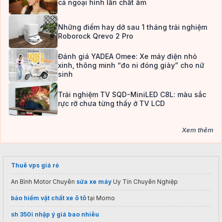
cả ngoại hình lẫn chất âm
Những điểm hay dở sau 1 tháng trải nghiệm
Roborock Qrevo 2 Pro
Đánh giá YADEA Omee: Xe máy điện nhỏ
xinh, thông minh “đo ni đóng giày” cho nữ
sinh
Trải nghiệm TV SQD-MiniLED C8L: màu sắc
rực rỡ chưa từng thấy ở TV LCD
Xem thêm
Thuê vps giá rẻ
An Bình Motor Chuyên
sửa xe máy
Uy Tín Chuyên Nghiệp
bảo hiểm vật chất xe ô tô
tại Momo
sh 350i nhập ý giá bao nhiêu