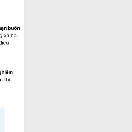
nạn buôn
g xã hội,
điều
nghiêm
n thị