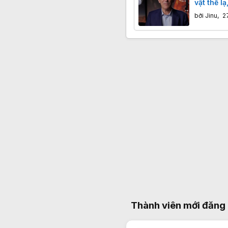
vật thể l
giấu bí m
bởi
Jinu
,
2
Thành viên mới đăng