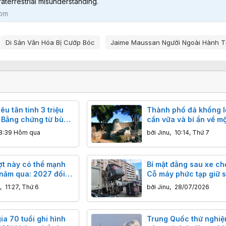
raterrestrial misunderstanding.
com
Di Sản Văn Hóa Bị Cướp Bóc
Jaime Maussan Người Ngoài Hành T
iêu tân tinh 3 triệu
Thành phố đá khổng l
: Bằng chứng từ bùn
cần vữa và bí ẩn về mộ
 sâu
đô bị bỏ hoang
8:39 Hôm qua
bởi
Jinu
,
10:14, Thứ 7
ợt này có thể mạnh
Bí mật đằng sau xe ch
 năm qua: 2027 đối
Cỗ máy phức tạp giữ 
 cơ thành năm nóng
thành phố
,
11:27, Thứ 6
bởi
Jinu
,
28/07/2026
a 70 tuổi ghi hình
Trung Quốc thử nghiệ