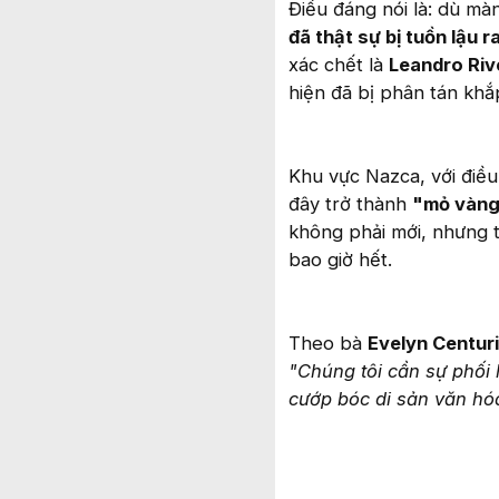
Điều đáng nói là: dù màn
đã thật sự bị tuồn lậu r
xác chết là
Leandro Riv
hiện đã bị phân tán khắp
Khu vực Nazca, với điều 
đây trở thành
"mỏ vàng
không phải mới, nhưng t
bao giờ hết.
Theo bà
Evelyn Centur
"Chúng tôi cần sự phố
cướp bóc di sản văn hó