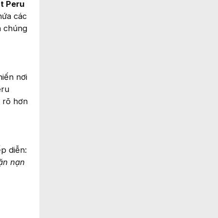
t Peru
hứa các
 chúng
hiến nơi
eru
ộ rõ hơn
ếp diễn:
ặn nạn