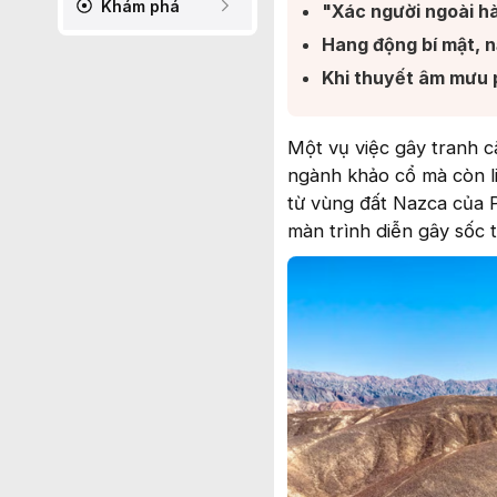
Khám phá
"Xác người ngoài hà
Hang động bí mật, n
Khi thuyết âm mưu ph
Một vụ việc gây tranh c
ngành khảo cổ mà còn l
từ vùng đất Nazca của P
màn trình diễn gây sốc 