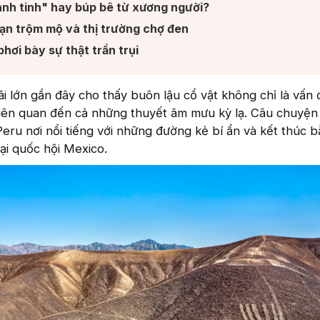
nh tinh" hay búp bê từ xương người?​
ạn trộm mộ và thị trường chợ đen​
ơi bày sự thật trần trụi​
ãi lớn gần đây cho thấy buôn lậu cổ vật không chỉ là vấn
iên quan đến cả những thuyết âm mưu kỳ lạ. Câu chuyện
eru nơi nổi tiếng với những đường kẻ bí ẩn và kết thúc 
tại quốc hội Mexico.