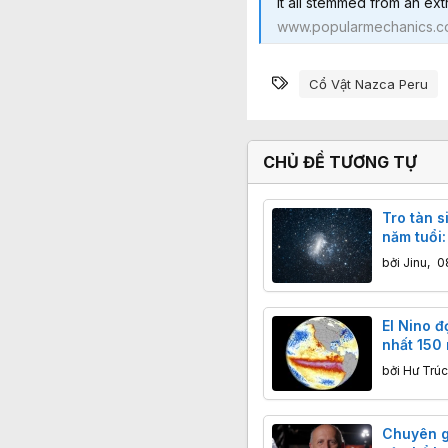
It all stemmed from an ext
www.popularmechanics.
Từ khóa
Cổ Vật Nazca Peru
CHỦ ĐỀ TƯƠNG TỰ
Tro tàn s
năm tuổi
đáy biển
bởi
Jinu
,
0
El Nino đ
nhất 150
mặt nguy
bởi
Hư Trúc
kỷ lục
Chuyên gi