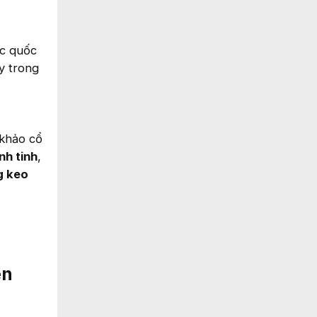
ớc quốc
y trong
 khảo cổ
nh tinh
,
g keo
n​