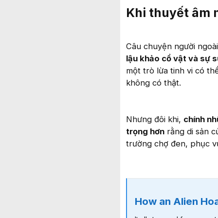
Khi thuyết âm m
Câu chuyện người ngoài 
lậu khảo cổ vật và sự 
một trò lừa tinh vi có t
không có thật.
Nhưng đôi khi,
chính nh
trọng hơn
rằng di sản c
trường chợ đen, phục vụ
How an Alien Hoax C