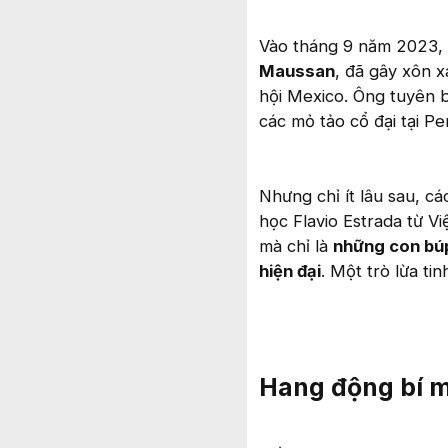
Vào tháng 9 năm 2023,
Maussan
, đã gây xôn x
hội Mexico. Ông tuyên b
các mỏ tảo cổ đại tại Pe
Nhưng chỉ ít lâu sau, c
học Flavio Estrada từ V
mà chỉ là
những con búp
hiện đại
. Một trò lừa ti
Hang động bí mậ