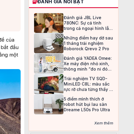
ĐÁNH GIÁ NỔI BẬT
Đánh giá JBL Live
780NC: Sự cá tính
trong cả ngoại hình lẫn
chất âm
Những điểm hay dở sau
 đề của
1 tháng trải nghiệm
 bắt đầu
Roborock Qrevo 2 Pro
bằng một
Đánh giá YADEA Omee:
Xe máy điện nhỏ xinh,
thông minh “đo ni đóng
giày” cho nữ sinh
Trải nghiệm TV SQD-
MiniLED C8L: màu sắc
rực rỡ chưa từng thấy ở
TV LCD
5 điểm mình thích ở
robot hút bụi lau sàn
Dreame L50s Pro Ultra
Xem thêm