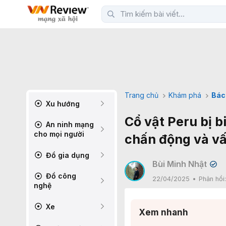
Trang chủ
Khám phá
Bác
Xu hướng
Cổ vật Peru bị b
An ninh mạng
cho mọi người
chấn động và vấ
Đồ gia dụng
Bùi Minh Nhật
✔
Đồ công
22/04/2025
Phản hồi
nghệ
Xe
Xem nhanh