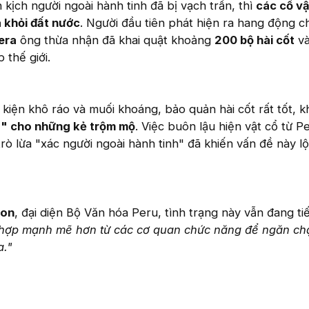
 kịch người ngoài hành tinh đã bị vạch trần, thì
các cổ vậ
a khỏi đất nước
. Người đầu tiên phát hiện ra hang động c
era
ông thừa nhận đã khai quật khoảng
200 bộ hài cốt
và
 thế giới.
kiện khô ráo và muối khoáng, bảo quản hài cốt rất tốt, k
" cho những kẻ trộm mộ
. Việc buôn lậu hiện vật cổ từ P
rò lừa "xác người ngoài hành tinh" đã khiến vấn đề này l
ion
, đại diện Bộ Văn hóa Peru, tình trạng này vẫn đang ti
i hợp mạnh mẽ hơn từ các cơ quan chức năng để ngăn ch
a."