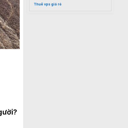
Thuê vps giá rẻ
ười?​