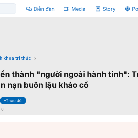
Diễn đàn
Media
Story
Po
h khoa tri thức
iến thành "người ngoài hành tinh": T
n nạn buôn lậu khảo cổ
+Theo dõi
:
0