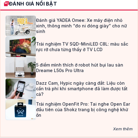
ĐÁNH GIÁ NỔI BẬT
Đánh giá YADEA Omee: Xe máy điện nhỏ
xinh, thông minh “đo ni đóng giày” cho nữ
sinh
Trải nghiệm TV SQD-MiniLED C8L: màu sắc
rực rỡ chưa từng thấy ở TV LCD
5 điểm mình thích ở robot hút bụi lau sàn
Dreame L50s Pro Ultra
Dazz Cam, Hypic ngày càng đắt: Liệu còn
cần trả phí khi smartphone đã làm được tất
cả?
Trải nghiệm OpenFit Pro: Tai nghe Open Ear
đầu tiên của Shokz trang bị công nghệ khử
ồn
Xem thêm