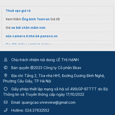
Thuê vps giá rẻ
Xem thêm
Ống kính Tamron
Giá tốt
Giá
xe bời chân mầm non
sửa camera ở nhà bè panaco.vn
lắp đặt chống sét bình dương
camera không dây
Camera mắt kính
mini
Chịu trách nhiệm nội dung: LÊ THỊ HẠNH
Bản quyền @2023 Công ty Cổ phần Bkav
Địa chỉ: Tầng 2, Tòa nhà HH1, Đường Dương Đình Nghệ,
Phường Cầu Giấy, TP Hà Nội
Giấy phép thiết lập mạng xã hội số 499/GP-BTTTT
do Bộ
Thông tin và Truyền thông cấp ngày 17/10/2022
Email:
quangcao.vnreview@gmail.com
Hotline:
024.37632552