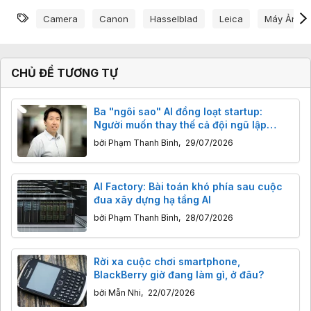
Từ khóa
Camera
Canon
Hasselblad
Leica
Máy Ảnh
CHỦ ĐỀ TƯƠNG TỰ
Ba "ngôi sao" AI đồng loạt startup:
Người muốn thay thế cả đội ngũ lập
trình, người muốn thay đổi giáo dục,
bởi
Phạm Thanh Bình
,
29/07/2026
người dạy AI hiểu thế giới thực
AI Factory: Bài toán khó phía sau cuộc
đua xây dựng hạ tầng AI
bởi
Phạm Thanh Bình
,
28/07/2026
Rời xa cuộc chơi smartphone,
BlackBerry giờ đang làm gì, ở đâu?
bởi
Mẫn Nhi
,
22/07/2026