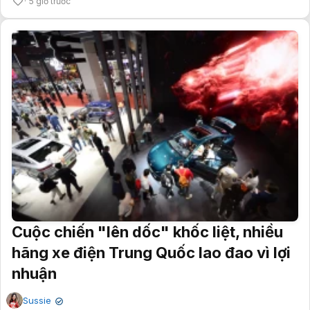
5 giờ trước
Cuộc chiến "lên dốc" khốc liệt, nhiều
hãng xe điện Trung Quốc lao đao vì lợi
nhuận
Sussie
✔