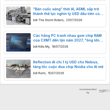
"Bán cuốc xẻng" thời AI, ASML sắp trở
thành thế lực nghìn tỷ USD đầu tiên của
châu Âu?
bởi
The Storm Riders
,
21/07/2026
Các hãng PC tranh nhau gom chip RAM
của CXMT đến tận năm 2027, "ông lớn"
Apple cũng nhảy vào
bởi
Kiều My
,
18/07/2026
Reflection AI chi 1 tỷ USD cho Nebius,
tăng tốc cuộc đua chip Nvidia cho AI mở
bởi
Rumi
,
15/07/2026