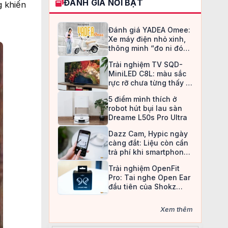
ĐÁNH GIÁ NỔI BẬT
g khiến
Đánh giá YADEA Omee:
Xe máy điện nhỏ xinh,
thông minh “đo ni đóng
giày” cho nữ sinh
Trải nghiệm TV SQD-
MiniLED C8L: màu sắc
rực rỡ chưa từng thấy ở
TV LCD
5 điểm mình thích ở
robot hút bụi lau sàn
Dreame L50s Pro Ultra
Dazz Cam, Hypic ngày
càng đắt: Liệu còn cần
trả phí khi smartphone
đã làm được tất cả?
Trải nghiệm OpenFit
Pro: Tai nghe Open Ear
đầu tiên của Shokz
trang bị công nghệ khử
ồn
Xem thêm