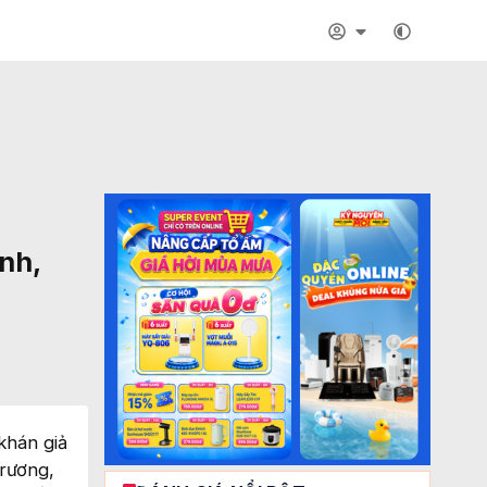
nh,
khán giả
trương,