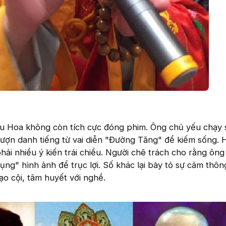
u Hoa không còn tích cực đóng phim. Ông chủ yếu chạy
 mượn danh tiếng từ vai diễn "Đường Tăng" để kiếm sống.
ải nhiều ý kiến trái chiều. Người chê trách cho rằng ôn
dụng" hình ảnh để trục lợi. Số khác lại bày tỏ sự cảm thô
ạo cội, tâm huyết với nghề.