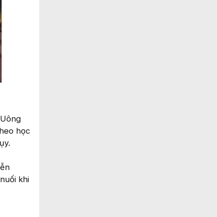
ử Uông
theo học
ụy.
iễn
nuối khi