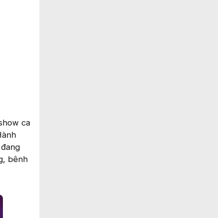
 show ca
 Hành
g đang
ng, bênh