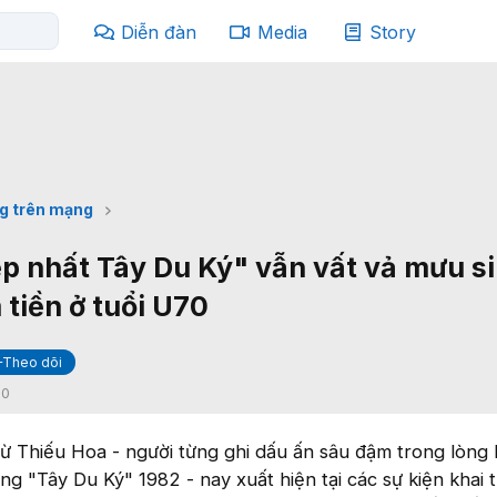
Diễn đàn
Media
Story
g trên mạng
 nhất Tây Du Ký" vẫn vất vả mưu si
 tiền ở tuổi U70
+Theo dõi
:
0
 Thiếu Hoa - người từng ghi dấu ấn sâu đậm trong lòng 
rong "Tây Du Ký" 1982 - nay xuất hiện tại các sự kiện khai 