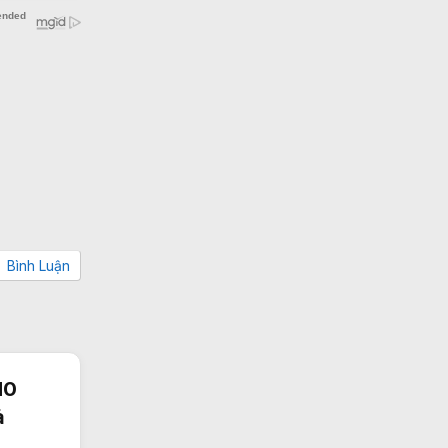
Bình Luận
10
ả