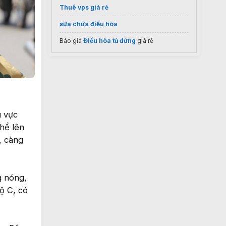
Thuê vps giá rẻ
sữa chữa điều hòa
Báo giá
Điều hòa tủ đứng
giá rẻ
u vực
hể lên
, càng
g nóng,
ộ C, có