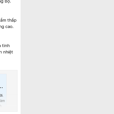
ng Bộ.
 ẩm thấp
ng cao.
 tình
n nhiệt
ời.
làm
nh