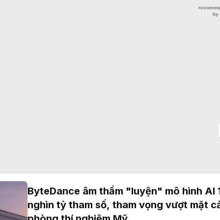
ByteDance âm thầm "luyện" mô hình AI 
nghìn tỷ tham số, tham vọng vượt mặt c
phòng thí nghiệm Mỹ