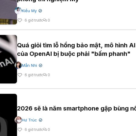
Kiều My
✔
6 giờ trước
0
Quá giỏi tìm lỗ hổng bảo mật, mô hình AI
của OpenAI bị buộc phải "bấm phanh"
Mẫn Nhi
✔
6 giờ trước
0
2026 sẽ là năm smartphone gập bùng n
Hư Trúc
✔
6 giờ trước
0