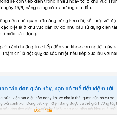
óng sẽ còn tiếp diễn trong nhiều ngày tới ở khu vực Tru
ừ ngày 15/6, nắng nóng có xu hướng dịu dần.
hông nên chủ quan bởi nắng nóng kéo dài, kết hợp với độ
 đặc biệt là ở khu vực dân cư do nhu cầu sử dụng điện tă
g ở mức báo động.
 còn ảnh hưởng trực tiếp đến sức khỏe con người, gây ra
, thậm chí là đột quỵ do sốc nhiệt nếu tiếp xúc lâu với nề
c đơn giản này, bạn có thể tiết kiệm tới 20% điện tiêu thụ của điều hòa
óng bức, việc bật điều hòa ngay khi về nhà là thói quen của nhiều ngư
ng bối cảnh xu hướng tiết kiệm điện đang được cả thế giới hướng tới, 
m hóa đơn tiền điện vào mùa hè? Một mẹo đơn giản mà hiệu quả chí
Đọc Thêm
lại. Hành động tưởng...