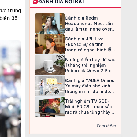
ĐÁNH GIÁ NỔI BẬT
vực trung
biến 35-
Đánh giá Redmi
Headphones Neo: Lần
đầu làm tai nghe over-
ear, Redmi chọn cách đi
Đánh giá JBL Live
an toàn
780NC: Sự cá tính
trong cả ngoại hình lẫn
chất âm
Những điểm hay dở sau
1 tháng trải nghiệm
Roborock Qrevo 2 Pro
Đánh giá YADEA Omee:
Xe máy điện nhỏ xinh,
thông minh “đo ni đóng
giày” cho nữ sinh
Trải nghiệm TV SQD-
MiniLED C8L: màu sắc
rực rỡ chưa từng thấy ở
TV LCD
Xem thêm