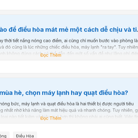
ể điều hòa mát mẻ một cách dễ chịu và tiết kiệm điện năng nhất?
 thời tiết nắng nóng cao điểm, ai cũng chỉ muốn bước vào phòng là
và đó cũng là lúc những chiếc điều hòa, máy lạnh "ra tay". Tuy nhiên
nh không đúng cách có thể dẫn đến một số vấn đề như lãng phí điệ
Đọc Thêm
g đến sức khỏe và hiệu quả làm mát...
t mùa hè, chọn máy lạnh hay quạt điều hòa?
óng bức, máy lạnh và quạt điều hòa là hai thiết bị được người tiêu
 nhất nhờ khả năng làm mát hiệu quả và nhanh chóng. Tuy nhiên, g
y, loại nào tiết kiệm và hiệu quả hơn thì không phải ai cũng biết. Việc t
Đọc Thêm
biệt giữa chúng có thể giúp...
óng
Điều Hòa