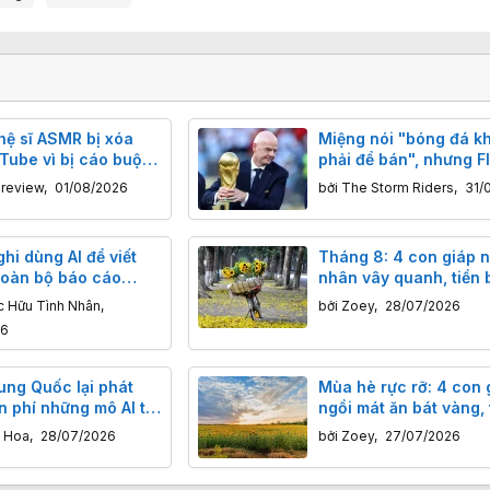
hệ sĩ ASMR bị xóa
Miệng nói "bóng đá k
Tube vì bị cáo buộc
phải để bán", nhưng F
 dung “khêu râm”
quyết tâm bán cổ phầ
nreview
,
01/08/2026
bởi
The Storm Riders
,
31/
thương mại World Cup
hi dùng AI để viết
Tháng 8: 4 con giáp 
toàn bộ báo cáo
nhân vây quanh, tiền 
u đáng xấu hổ lại là
túi, không gặp bất trắ
c Hữu Tình Nhân
,
bởi
Zoey
,
28/07/2026
khác
26
ung Quốc lại phát
Mùa hè rực rỡ: 4 con 
n phí những mô AI tốt
ngồi mát ăn bát vàng, 
rủng rỉnh, sự nghiệp t
n Hoa
,
28/07/2026
bởi
Zoey
,
27/07/2026
hoa