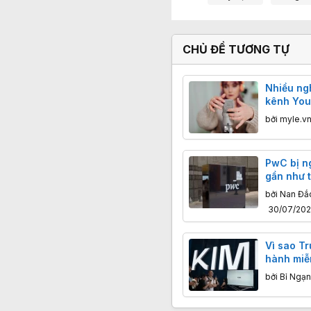
CHỦ ĐỀ TƯƠNG TỰ
Nhiều ng
kênh You
chứa nội
bởi
myle.v
PwC bị ng
gần như 
nhưng điề
bởi
Nan Đắ
chuyện 
30/07/20
Vì sao Tr
hành miễ
nhất?
bởi
Bỉ Ngạ