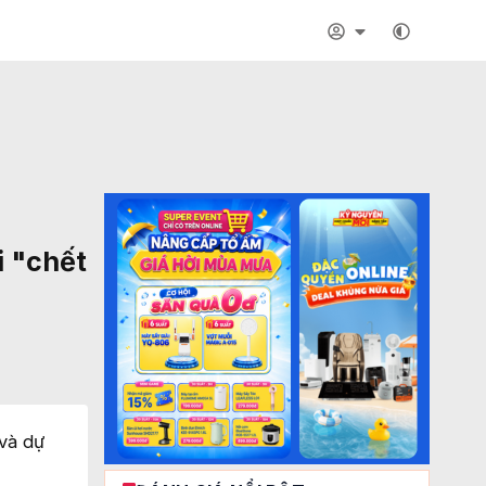
i "chết
và dự