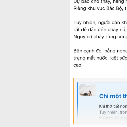
Dự báo cho thấy, nắng n
Riêng khu vực Bắc Bộ, t
Tuy nhiên, người dân k
rất dễ dẫn đến cháy nổ,
Nguy cơ cháy rừng cũn
Bên cạnh đó, nắng nóng
trạng mất nước, kiệt sức
cao.
Chỉ một thao tá
Khi thời tiết n
Tuy nhiên, tro
thế nào để giả
là kéo rèm cửa 