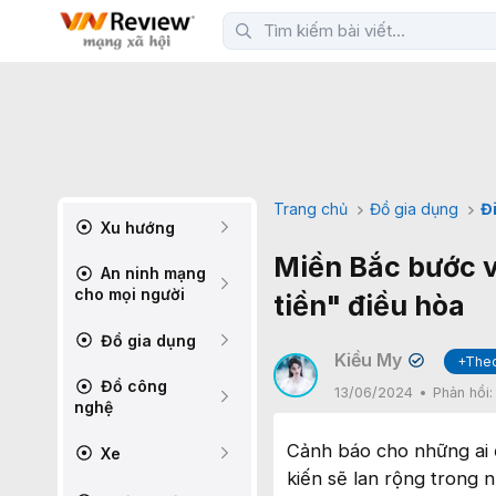
Trang chủ
Đồ gia dụng
Đ
Xu hướng
Miền Bắc bước v
An ninh mạng
cho mọi người
tiền" điều hòa
Đồ gia dụng
Kiều My
+Theo
✔
Đồ công
13/06/2024
Phản hồi
nghệ
Cảnh báo cho những ai 
Xe
kiến sẽ lan rộng trong n