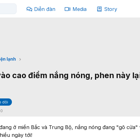
Diễn đàn
Media
Story
iện lạnh
ào cao điểm nắng nóng, phen này lạ
 dõi
:
0
đang ở miền Bắc và Trung Bộ, nắng nóng đang "gõ cửa" 
hiều ngày tới!