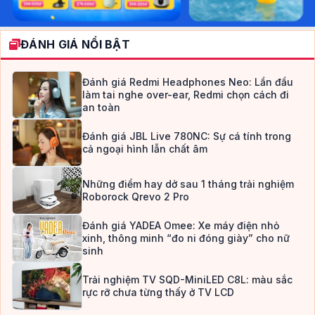
ĐÁNH GIÁ NỔI BẬT
Đánh giá Redmi Headphones Neo: Lần đầu
làm tai nghe over-ear, Redmi chọn cách đi
an toàn
Đánh giá JBL Live 780NC: Sự cá tính trong
cả ngoại hình lẫn chất âm
Những điểm hay dở sau 1 tháng trải nghiệm
Roborock Qrevo 2 Pro
Đánh giá YADEA Omee: Xe máy điện nhỏ
xinh, thông minh “đo ni đóng giày” cho nữ
sinh
Trải nghiệm TV SQD-MiniLED C8L: màu sắc
rực rỡ chưa từng thấy ở TV LCD