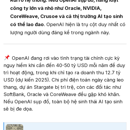
công ty lớn và nhỏ như Oracle, NVIDIA,
CoreWeave, Crusoe và cả thị trường AI tạo sinh
có thể lao đao
. OpenAI hiện là trụ cột duy nhất có
lượng người dùng đáng kể trong ngành này.
OpenAI đang rơi vào tình trạng tài chính cực kỳ
nguy hiểm khi cần đến 40-50 tỷ USD mỗi năm để duy
trì hoạt động, trong khi chỉ tạo ra doanh thu 12.7 tỷ
USD (dự kiến 2025). Chi phí điện toán ngày càng leo
thang, dự án Stargate bị trì trệ, còn các đối tác như
SoftBank, Oracle và CoreWeave đều gặp khó khăn.
Nếu OpenAI sụp đổ, toàn bộ hệ sinh thái AI tạo sinh
sẽ bị đe dọa.