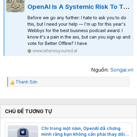
OpenAI Is A Systemic Risk To The Tech Industry
Before we go any further: I hate to ask you to do
this, but I need your help — I'm up for this year's
Webbys for the best business podcast award. I
know it's a pain in the ass, but can you sign up and
vote for Better Offline? I have
www.wheresyoured.at
Nguồn:
Songai.vn
Thanh Sơn
C
ả
m
x
ú
CHỦ ĐỀ TƯƠNG TỰ
c
:
Chỉ trong một năm, OpenAI đã chứng
minh rằng bạn không cần phải thay đổi