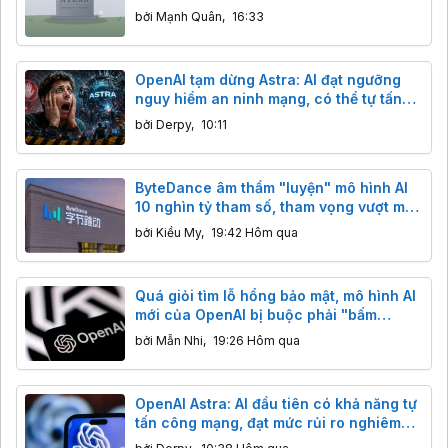
trình duyệt để sử dụng trí tuệ nhân tạo
bởi
Mạnh Quân
,
16:33
OpenAI tạm dừng Astra: AI đạt ngưỡng
nguy hiểm an ninh mạng, có thể tự tấn
công.
bởi
Derpy
,
10:11
ByteDance âm thầm "luyện" mô hình AI
10 nghìn tỷ tham số, tham vọng vượt mặt
cả phòng thí nghiệm Mỹ
bởi
Kiều My
,
19:42 Hôm qua
Quá giỏi tìm lỗ hổng bảo mật, mô hình AI
mới của OpenAI bị buộc phải "bấm
phanh"
bởi
Mẫn Nhi
,
19:26 Hôm qua
OpenAI Astra: AI đầu tiên có khả năng tự
tấn công mạng, đạt mức rủi ro nghiêm
trọng