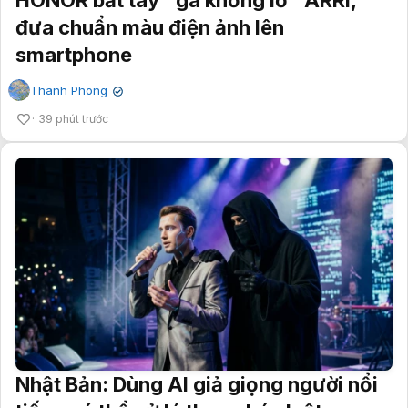
HONOR bắt tay "gã khổng lồ" ARRI,
đưa chuẩn màu điện ảnh lên
smartphone
Thanh Phong
✔
39 phút trước
Nhật Bản: Dùng AI giả giọng người nổi