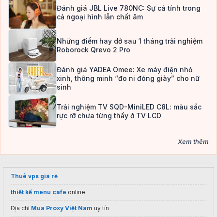
Đánh giá JBL Live 780NC: Sự cá tính trong
cả ngoại hình lẫn chất âm
Những điểm hay dở sau 1 tháng trải nghiệm
Roborock Qrevo 2 Pro
Đánh giá YADEA Omee: Xe máy điện nhỏ
xinh, thông minh “đo ni đóng giày” cho nữ
sinh
Trải nghiệm TV SQD-MiniLED C8L: màu sắc
rực rỡ chưa từng thấy ở TV LCD
Xem thêm
Thuê vps giá rẻ
thiết kế menu cafe
online
Địa chỉ
Mua Proxy Việt Nam
uy tín