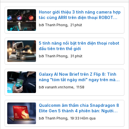
Honor giới thiệu 3 tính năng camera hợp
tác cùng ARRI trên điện thoại ROBOT
PHONE
bởi
Thanh Phong
,
21 phút
5 tính năng nổi bật trên điện thoại robot
đầu tiên trên thế giới
bởi
Thanh Phong
,
31 phút
Galaxy AI Now Brief trên Z Flip 8: Tính
năng "tóm tắt ngày mới" ngay trên màn
phụ hoạt động thế nào?
bởi
vananh.vnr.home
,
11:58
Qualcomm âm thầm chia Snapdragon 8
Elite Gen 5 thành 4 phiên bản: Người
dùng cần lưu ý gì?
bởi
Thanh Phong
,
19:33 Hôm qua