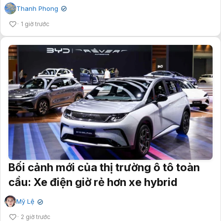
Thanh Phong
✔
1 giờ trước
Bối cảnh mới của thị trường ô tô toàn
cầu: Xe điện giờ rẻ hơn xe hybrid
Mỹ Lệ
✔
2 giờ trước