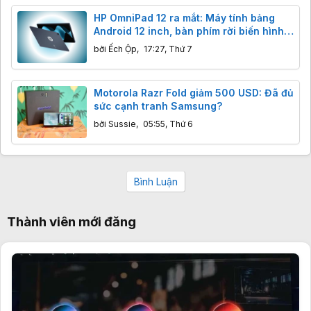
HP OmniPad 12 ra mắt: Máy tính bảng
Android 12 inch, bàn phím rời biến hình
laptop, giá từ 12 triệu.
bởi
Ếch Ộp
,
17:27, Thứ 7
Motorola Razr Fold giảm 500 USD: Đã đủ
sức cạnh tranh Samsung?
bởi
Sussie
,
05:55, Thứ 6
Bình Luận
Thành viên mới đăng