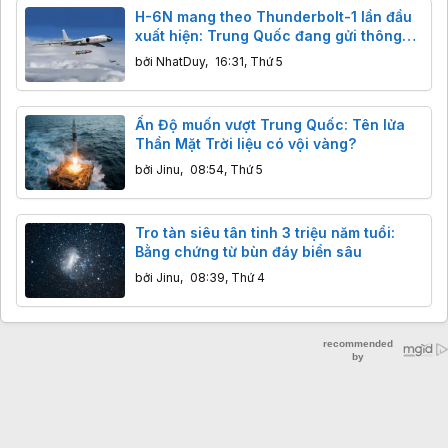
H-6N mang theo Thunderbolt-1 lần đầu
xuất hiện: Trung Quốc đang gửi thông
điệp gì tới các nhóm tàu sân bay?
bởi
NhatDuy
,
16:31, Thứ 5
Ấn Độ muốn vượt Trung Quốc: Tên lửa
Thần Mặt Trời liệu có vội vàng?
bởi
Jinu
,
08:54, Thứ 5
Tro tàn siêu tân tinh 3 triệu năm tuổi:
Bằng chứng từ bùn đáy biển sâu
bởi
Jinu
,
08:39, Thứ 4