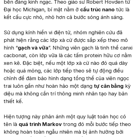
bền đáng kinh ngạc. Theo giáo sư Robert Hovden từ
Đại học Michigan, bí mật nằm ở
cấu trúc nano
tức là
kết cấu cực nhỏ, nhỏ hơn cả bước sóng ánh sáng.
Sử dụng kính hiển vi điện tử, nhóm nghiên cứu đã
phát hiện rằng các lớp xà cừ được sắp xếp theo mô
hình “
gạch và vữa
”. Những viên gạch là tinh thể canxi
cacbonat, còn lớp vữa là các tấm protein hữu cơ nằm
xen kẽ. Đặc biệt, nếu một lớp xà cừ nào đó quá dày
hoặc quá mỏng, các lớp tiếp theo sẽ tự động điều
chỉnh để đảm bảo hình dạng tổng thể của viên ngọc
trai luôn gần như hoàn hảo một dạng
tự cân bằng
kỳ
diệu mà không cần trí thông minh nhân tạo hay bản
thiết kế.
Hiện tượng này phản ánh một quy luật toán học có
tên là
quá trình Markov
trong đó mỗi bước tiếp theo
không hoàn toàn ngẫu nhiên mà bị ảnh hưởng bởi