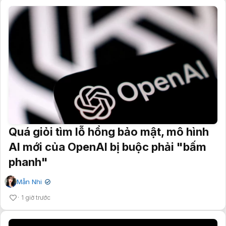
Quá giỏi tìm lỗ hổng bảo mật, mô hình
AI mới của OpenAI bị buộc phải "bấm
phanh"
Mẫn Nhi
✔
1 giờ trước