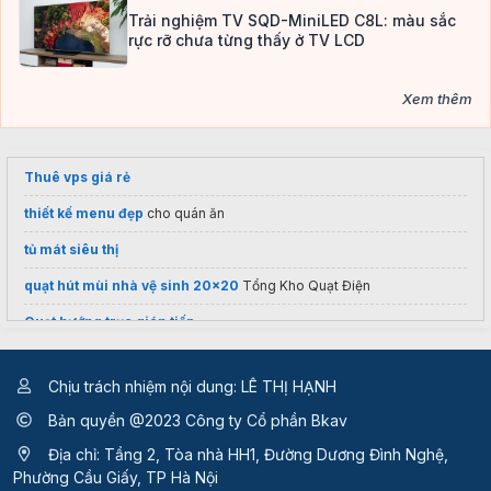
Trải nghiệm TV SQD-MiniLED C8L: màu sắc
rực rỡ chưa từng thấy ở TV LCD
Xem thêm
Thuê vps giá rẻ
thiết kế menu đẹp
cho quán ăn
tủ mát siêu thị
quạt hút mùi nhà vệ sinh 20x20
Tổng Kho Quạt Điện
Quạt hướng trục gián tiếp
meetup
vn
Chịu trách nhiệm nội dung: LÊ THỊ HẠNH
In sách
Bản quyền @2023 Công ty Cổ phần Bkav
proxy vnpt
Địa chỉ: Tầng 2, Tòa nhà HH1, Đường Dương Đình Nghệ,
Phường Cầu Giấy, TP Hà Nội