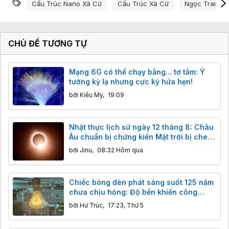
Từ khóa
Cấu Trúc Nano Xà Cừ
Cấu Trúc Xà Cừ
Ngọc Trai Cấ
CHỦ ĐỀ TƯƠNG TỰ
Mạng 6G có thể chạy bằng... tơ tằm: Ý
tưởng kỳ lạ nhưng cực kỳ hứa hẹn!
bởi
Kiều My
,
19:09
Nhật thực lịch sử ngày 12 tháng 8: Châu
Âu chuẩn bị chứng kiến Mặt trời bị che
khuất gần 98%
bởi
Jinu
,
08:32 Hôm qua
Chiếc bóng đèn phát sáng suốt 125 năm
chưa chịu hỏng: Độ bền khiến công
nghệ hiện đại cũng phải ngả nón
bởi
Hư Trúc
,
17:23, Thứ 5