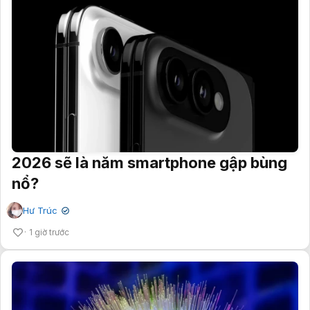
2026 sẽ là năm smartphone gập bùng
nổ?
Hư Trúc
✔
1 giờ trước