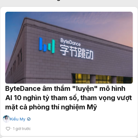
ByteDance âm thầm "luyện" mô hình
AI 10 nghìn tỷ tham số, tham vọng vượt
mặt cả phòng thí nghiệm Mỹ
Kiều My
✔
1 giờ trước