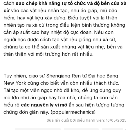
cách
sao chép khả năng tự tổ chức và độ bền của xà
cừ
vào các vật liệu nhân tạo, như áo giáp, mũ bảo
hiểm, hay vật liệu xây dựng. Điều tuyệt vời là thiên
nhiên tạo ra xà cừ trong điều kiện bình thường không
cần áp suất cao hay nhiệt độ cực đoan. Nếu con
người học được cách tạo vật liệu giống như xà cừ,
chúng ta có thể sản xuất những vật liệu nhẹ, bền và
thân thiện với môi trường hơn rất nhiều.
Tuy nhiên, giáo sư Shenqiang Ren từ Đại học Bang
New York cũng cho biết vẫn còn nhiều thách thức.
Tái tạo một viên ngọc nhỏ đã khó, để ứng dụng quy
mô lớn như áo giáp hay tòa nhà, chúng ta còn cần
hiểu rõ
các nguyên lý vi mô
ẩn sau hiện tượng tưởng
chừng đơn giản này. (popularmechanics)
Sửa lần cuối bởi điều hành viên:
10/05/2025