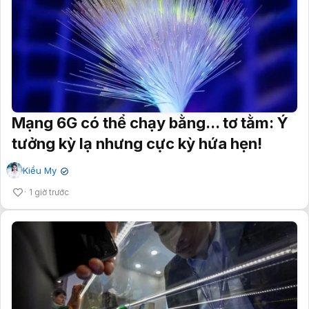
Mạng 6G có thể chạy bằng... tơ tằm: Ý
tưởng kỳ lạ nhưng cực kỳ hứa hẹn!
Kiều My
✔
1 giờ trước